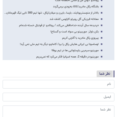
رونالدو: دوئل من و مسی احمقانه است
باشگاه رئال مادرید/کاکا به‌زودی برمی‌گردد
بالاتر از منچستریونایتد، بارسا، بایرن و میلان/رئال،‌ تنها تیم 300 تایی لیگ قهرمانان…
معادله فیزیکی گل روبرتو کارلوس کشف شد
«پدیده» سال آینده خداحافظی می‌کند / رونالدو: از فوتبال خسته شده‌ام
بکن باوئر: موریبینو بی سواد است و گستاخ!
پیروزی رئال مادرید با گلزنی کریم
اوساسونا بی ایرانی هایش رئال را برد/ کاماچو دیگر به تیم ملی نمی آِید!
مورینیو سرمربی بارسلونایی ها در تیم یوفا!
مورینیو:در دقیقه 2، همه اسپانیا فکر می‌کرد که نمی‌بریم
نظر شما