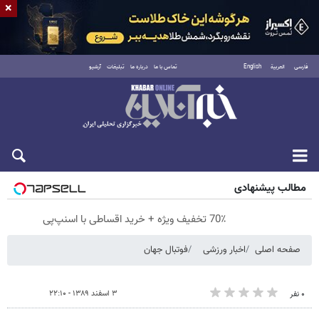
×
فارسی
العربية
English
تماس با ما
درباره ما
تبلیغات
آرشیو
پنجشنبه ۱۵ مرداد ۱۴۰۵
مطالب پیشنهادی
70٪ تخفیف ویژه + خرید اقساطی با اسنپ‌پی
صفحه اصلی
اخبار ورزشی
فوتبال جهان
۳ اسفند ۱۳۸۹ - ۲۲:۱۰
۰ نفر