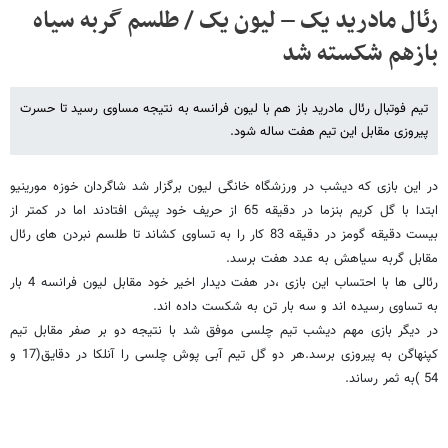
رئال مادرید یک – لیون یک / طلسم گربه سیاه
بازهم شکسته شد
تیم فوتبال رئال مادرید باز هم با لیون فرانسه به نتیجه مساوی رسید تا حسرت
پیروزی مقابل این تیم هفت ساله شود.
در این بازی که دیشب در ورزشگاه خانگی لیون برگزار شد شاگردان خوزه مورینیو
ابتدا با گل کریم بنزما در دقیقه 65 از حریف خود پیش افتادند اما در کمتر از
بیست دقیقه گومز در دقیقه 83 کار را به تساوی کشاند تا طلسم نبردن های رئال
مقابل گربه سیاهش به عدد هفت برسد.
رئالی ها با احتساب این بازی ،در هفت دیدار اخیر خود مقابل لیون فرانسه 4 بار
به تساوی رسیده اند و سه بار تن به شکست داده اند.
در دیگر بازی مهم دیشب تیم چلسی موفق شد با نتیجه دو بر صفر مقابل تیم
کپنهاگن به پیروزی برسد.هر دو گل تیم آبی پوش چلسی را آنلکا در دقایق(17 و
54 )به ثمر رساند.