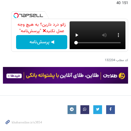
151 40
زانو درد دارین؟ به هیچ وجه
عمل نکنید❌ "پرسش‌نامه"
◀ پرسش‌نامه
کد مطلب
132204