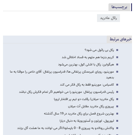
برچسب‌ها
رئال مادرید
خبرهای مرتبط
رئال بی رائول می شود؟
کریم بنزما هم متهم به فساد اخلاقی شد
هیگواین: رئال با اشلی کول، بهترین می‌شود
مورینیو، رویای غیرممکن پرتغالی ها/ فدراسیون پرتغال: آقای خاص را موقتا به ما
بدهید
کاسیاس: مورینیو فقط به رئال فکر می کند
رئیس فدراسیون پرتغال: مورینیو را می خواهیم اگر تمام فکرش رئال نباشد
رئال مادرید-میلان/ رقابت دو تیم پر افتخار اروپا
پیروزی رئال مادرید مقابل آث میلان
بهترین شروع فصل برای رئال مادرید در 19 سال گذشته
لیورپول، اورتون و آستون‌ویلا به دنبال دیارا
واکنش رونالدو به پیروزی 8 - 0 بارسلونا/اگر می توانند به ما هشت گل بزنند