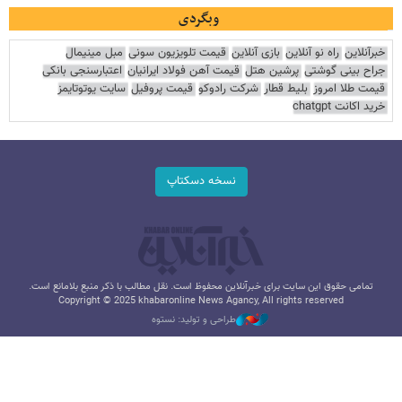
وبگردی
خبرآنلاین
راه نو آنلاین
بازی آنلاین
قیمت تلویزیون سونی
مبل مینیمال
جراح بینی گوشتی
پرشین هتل
قیمت آهن فولاد ایرانیان
اعتبارسنجی بانکی
قیمت طلا امروز
بلیط قطار
شرکت رادوکو
قیمت پروفیل
سایت یوتوتایمز
خرید اکانت chatgpt
نسخه دسکتاپ
تمامی حقوق این سایت برای خبرآنلاین محفوظ است. نقل مطالب با ذکر منبع بلامانع است.
Copyright © 2025 khabaronline News Agancy, All rights reserved
طراحی و تولید: نستوه