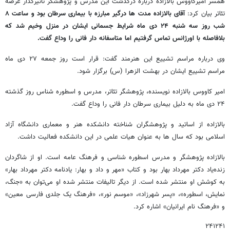
همسر امیرکاووس بالازاده درباره درگذشت این مدرس و پژوهشگر تأثیرگذار عرصه
تئاتر بیان کرد:
آقای بالازاده مدت ها درگیر مبارزه با بیماری سرطان بود و ساعت ۸
شب روز سه شنبه ۲۴ دی ماه شرایط جسمانی ایشان در منزل وخیم شد که
بلافاصله با اورژانس تماس گرفتیم اما متاسفانه دار فانی را وداع گفت.
وی درباره مراسم تشییع این هنرمند گفت: قرار است روز جمعه ۲۷ دی ماه
مراسم تشییع ایشان در بهشت الزهرا (س) برگزار شود.
امیر کاووس بالازاده نویسنده، پژوهشگر تئاتر، مدرس و اسطوره شناس روز گذشته
۲۴ دی ماه به دلیل بیماری سرطان دار فانی را وداع گفت.
بالازاده از اساتید و پژوهشگران شناخته دانشکده هنر و معماری دانشگاه آزاد
اسلامی بود که سال ها به عنوان هیات علمی در این دانشکده فعالیت داشت.
بالازاده پژوهشگر و مدرس اسطوره شناسی و فرهنگ عامه است. او از شاگردان
زنده‌یاد دکتر مهرداد بهار بود و کتاب «مهر و داد و بهار: یادنامه دکتر مهرداد بهار»
به کوشش او منتشر شده است. از دیگر تالیفات منتشر شده او می‌توان به «جنگ،
نمایش، اسطوره»، «پسر شهرزاد»، «موسم نور»، «فرهنگ یک جلدی فارسی معین»
و «فرهنگ نام ایرانیان» اشاره کرد.
۲۴۱۲۴۱