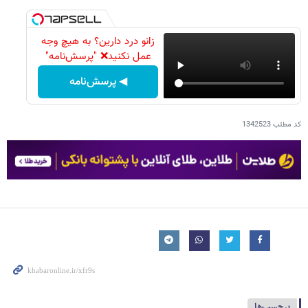
زانو درد دارین؟ به هیچ وجه
عمل نکنید❌ "پرسش‌نامه"
◀ پرسش‌نامه
کد مطلب
1342523
برچسب‌ها