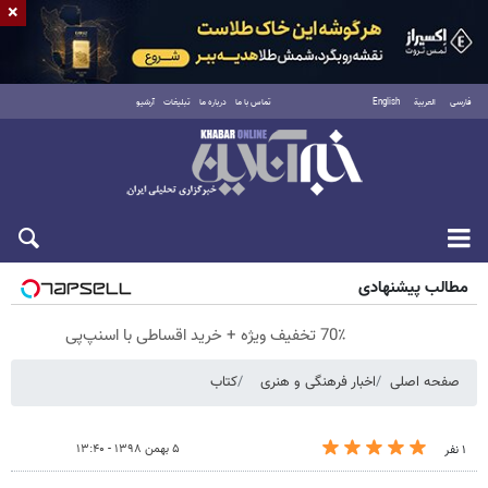
×
فارسی
العربية
English
تماس با ما
درباره ما
تبلیغات
آرشیو
پنجشنبه ۱۵ مرداد ۱۴۰۵
مطالب پیشنهادی
70٪ تخفیف ویژه + خرید اقساطی با اسنپ‌پی
صفحه اصلی
اخبار فرهنگی و هنری
کتاب
۵ بهمن ۱۳۹۸ - ۱۳:۴۰
۱ نفر