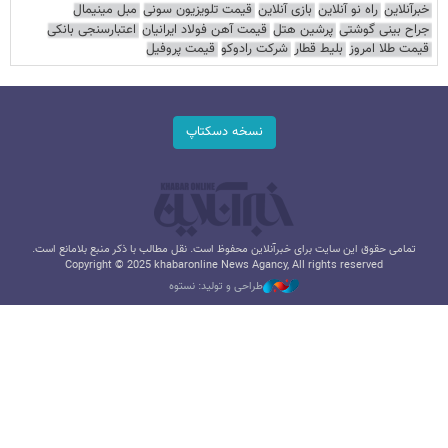
خبرآنلاین
راه نو آنلاین
بازی آنلاین
قیمت تلویزیون سونی
مبل مینیمال
جراح بینی گوشتی
پرشین هتل
قیمت آهن فولاد ایرانیان
اعتبارسنجی بانکی
قیمت طلا امروز
بلیط قطار
شرکت رادوکو
قیمت پروفیل
نسخه دسکتاپ
تمامی حقوق این سایت برای خبرآنلاین محفوظ است. نقل مطالب با ذکر منبع بلامانع است.
Copyright © 2025 khabaronline News Agancy, All rights reserved
طراحی و تولید: نستوه