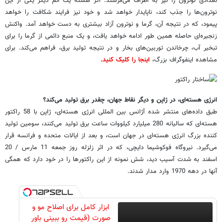
تعدادی نوترون را نیز به اطراف می‌فرستد. اگر هسته یک اتم دیگر یکی از این
نوترون‌ها را جذب کند، ناپایدار خواهد شد و خود نیز فرایند شکافت را خواهد
پیمود، که در نتیجه آن، گرما و نوترون آزاد بیشتری به دست خواهد آمد. واکنش
زنجیره‌ای حاصله همین طور ادامه خواهد یافت، و یک منبع دائمی از گرما را برای
تبخیر آب، چرخاندن توربین‌های بخار و در نتیجه تولید برق، فراهم می‌کند. برای
مشاهده اینفوگراف بزرگ،
اینجا را کلیک کنید.
انرژی هسته‌ای، در ژاپن و دیگر نقاط جهان، چقدر برق تولید می‌کند؟
طبق داده‌های منتشر شده آژانس بین المللی انرژی هسته‌ای، ژاپن با 58 راکتور
هسته‌ای که سالیانه 280 میلیارد کیلووات ساعت برق تولید می‌کنند، سومین تولید
کننده بزرگ انرژی هسته‌ای در جهان است، و بعد از ایالات متحده و فرانسه قرار
می‌گیرد. نیروگاه فوکوشیما دایچی، که در اثر زلزله روز جمعه 11 مارس / 20
اسفند به شدت آسیب دید، شش نمونه از این راکتورها را در خود دارد که همگی
آنها در دهه 1970 وارد مدار شدند.
ابزار کامل برای اصلاح مو و
صورت (قیمت رو ببینی باور