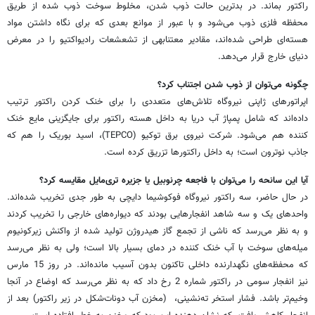
راکتور بماند. در بدترین حالت ذوب شدن، مخلوط سوخت ذوب شده از طریق
محفظه فلزی ذوب می‌شود و با عبور از موانع بعدی که برای نگاه داشتن مواد
هسته‌ای طراحی شده‌اند، مقادیر معتنابهی از تشعشعات رادیواکتیو را در معرض
دنیای خارج قرار می‌دهد.
چگونه می‌توان از ذوب شدن اجتناب کرد؟
اپراتورهای ژاپنی نیروگاه تلاش‌های متعددی را برای خنک کردن راکتور ترتیب
داده‌اند که شامل پمپاژ آب دریا به داخل هسته راکتور برای جایگزینی مایع خنک
کننده هم می‌شود. شرکت نیروی برق توکیو (TEPCO)، اسید بوریک را هم که
جاذب نوترون است؛ به داخل راکتورها تزریق کرده است.
آیا این سانحه را می‌توان با فاجعه چرنوبیل یا جزیره تری‌مایل مقایسه کرد؟
در حال حاضر، سه راکتور نیروگاه فوکوشیما دایچی به طور جدی تخریب شده‌اند.
واحدهای یک و سه شاهد انفجارهایی بودند که دیواره‌های خارجی را تخریب کردند
و به نظر می‌رسد که ناشی از تجمع گاز هیدروژن تولید شده از واکنش زیرکونیوم
میله‌های سوخت با آب خنک کننده‌ در دمای بسیار بالا است؛ ولی به نظر می‌رسد
که محفظه‌های نگهدارنده داخلی تاکنون بدون آسیب مانده‌اند. در روز 15 مارس
نیز انفجار سومی در راکتور شماره 2 رخ داد که به نظر می‌رسد که اوضاع در آنجا
وخیم‌تر باشد. فشار استخر ته‌نشینی، (مخزن آب دونات‌شکل در زیر راکتور) بعد از