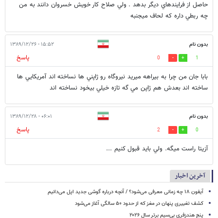
حاصل از فرايندهاي ديگر بدهد . ولي صلاح كار خويش خسروان دانند به من
چه ربطي داره كه لحاف ميجنبه
بدون نام
۱۵:۵۲ - ۱۳۸۹/۱۲/۲۶
پاسخ
0
1
بابا جان من چرا به بيراهه ميريد نيروگاه رو ژاپني ها نساخته اند آمريكايي ها
ساخته اند بعدش هم ژاپن مي گه تازه خيلي بيخود نساخته اند
بدون نام
۰۶:۰۱ - ۱۳۸۹/۱۲/۲۸
پاسخ
2
0
آزيتا راست ميگه. ولي بايد قبول كنيم ...
آخرین اخبار
آیفون ۱۸ چه زمانی معرفی می‌شود؟ / آنچه درباره گوشی جدید اپل می‌دانیم
کشف تغییری پنهان در مغز که از حدود ۵۰ سالگی آغاز می‌شود
پنج هندزفری بی‌سیم برتر سال ۲۰۲۶