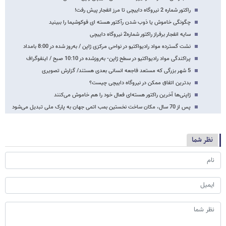
راکتور شماره 2 نیروگاه داییچی تا مرز انفجار پیش رفت!
چگونگی خاموش یا ذوب شدن رآکتور هسته ای فوکوشیما را ببینید
سایه انفجار برفراز راکتور شماره2 نیروگاه داییچی
نشت گسترده مواد رادیواکتیو در نواحی مرکزی ژاپن / به‌روز شده در 8:00 بامداد
پراکندگی مواد رادیواکتیو در سطح ژاپن- به‌روزشده در 10:10 صبح / اینفوگراف
5 شهر بزرگی که مستعد فاجعه انسانی بعدی هستند/ گزارش تصویری
بدترین اتفاق ممکن در نیروگاه داییچی چیست؟
ژاپنی‌ها آخرین راکتور هسته‌ای فعال خود را هم خاموش می‌کنند
پس از 70 سال، مکان ساخت نخستین بمب اتمی جهان به پارک ملی تبدیل می‌شود
نظر شما