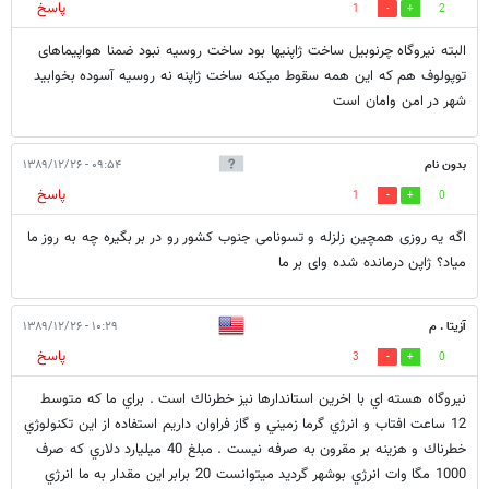
پاسخ
1
2
البته نیروگاه چرنوبیل ساخت ژاپنیها بود ساخت روسیه نبود ضمنا هواپیماهای
توپولوف هم که این همه سقوط میکنه ساخت ژاپنه نه روسیه آسوده بخوابید
شهر در امن وامان است
بدون نام
۰۹:۵۴ - ۱۳۸۹/۱۲/۲۶
پاسخ
1
0
اگه یه روزی همچین زلزله و تسونامی جنوب کشور رو در بر بگیره چه به روز ما
میاد؟ ژاپن درمانده شده وای بر ما
آزيتا . م
۱۰:۲۹ - ۱۳۸۹/۱۲/۲۶
پاسخ
3
0
نيروگاه هسته اي با اخرين استاندارها نيز خطرناك است . براي ما كه متوسط
12 ساعت افتاب و انرژي گرما زميني و گاز فراوان داريم استفاده از اين تكنولوژي
خطرناك و هزينه بر مقرون به صرفه نيست . مبلغ 40 ميليارد دلاري كه صرف
1000 مگا وات انرژي بوشهر گرديد ميتوانست 20 برابر اين مقدار به ما انرژي