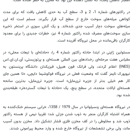
انفجار کاهش یافت، که نشان دهنده این بود که مخزن به خطر افتاده است.
در راکتورهای شماره 1، 2 و 3، سطح آب به حدی کاهش یافت که برای مدت
کوتاهی میله‌های سوخت خارج از سطح آب قرار بگیرند. مسلم است که این
میله‌های سوخت دچار آسیب جدی شده‌اند. و یک آتش سوزی در استخر ذخیره
سازی سوخت‌های مصرف شده راکتور شماره 4 نیز، خطرات جدیدی را برای معدود
کارگران باقی‌مانده در محل نیروگاه آفریده است.
مسئولین ژاپنی در ابتدا حادثه راکتور شماره 4 را، «حادثه‌ای با تبعات محلی» در
مقیاس هفت مرحله‌ای رخدادهای بین المللی هسته‌ای و پرتوزیستی، آی.ان.ای.اس
(INES) اعلام کردند، ولی فرانک فون هیپل، فیزیکدان دانشگاه پرینستون به
نیویورک تایمز گفت که وضعیت فعلی در نیروگاه فوکوشیما دایچی، «تا همین جای
کار هم خیلی بدتر از جزیره تری‌مایل» است. جزیره تری‌مایل، بدترین سانحه
هسته‌ای ایالات متحده، در سطح پنج، یک «حادثه با تبعات گسترده‌تر» طبقه‌بندی
شده بود.
در نیروگاه هسته‌ای پنسیلوانیا در سال 1979 / 1358، خرابی سیستم خنک‌کننده به
همراه اشتباه کارگران منجر به ذوب شدن جزئی شد؛ تقریبا نیمی از هسته راکتور
ذوب شد و مخلوطی را در کف مخزن فلزی فشار تشکیل داد. مخزن بدون آسیب
ماند، ولی برخی تشعشعات از نیروگاه خارج شده و وارد محیط پیرامونی شدند.