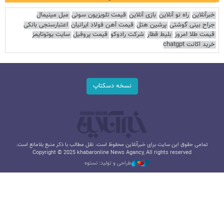
خبرآنلاین
راه نو آنلاین
بازی آنلاین
قیمت تلویزیون سونی
مبل مینیمال
جراح بینی گوشتی
پرشین هتل
قیمت آهن فولاد ایرانیان
اعتبارسنجی بانکی
قیمت طلا امروز
بلیط قطار
شرکت رادوکو
قیمت پروفیل
سایت یوتوتایمز
خرید اکانت chatgpt
نسخه دسکتاپ
تمامی حقوق این سایت برای خبرآنلاین محفوظ است. نقل مطالب با ذکر منبع بلامانع است.
Copyright © 2025 khabaronline News Agancy, All rights reserved
طراحی و تولید: نستوه