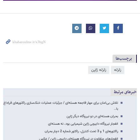
برچسب‌ها
زلزله
زلزله ژاپن
خبرهای مرتبط
تلاش بی‌امان برای مهار فاجعه هسته‌ای / جزئیات عملیات خنک‌سازی راکتورهای فراداغ
با…
بحران هسته‌ای در دو نیروگاه دیگر ژاپن
انفجار نیروگاه داییچی ژاپن شیمیایی بود، نه هسته‌ای
راکتورهای 1 و 3 تحت کنترل، راکتور شماره 2 دچار بحران
انفجارهای متفاوت در نیروگاه هسته‌ای داییچی ژاپن / عکس