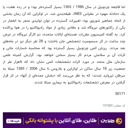
اما فاجعه چرنوبیل در سال 1986 / 1365 بسیار گسترده‌تر بود؛ و در رده هفت، یا
یک «حادثه مهم» در مقیاس INES، طبقه‌بندی شد. در اوکراین که آن زمان بخشی
از اتحاد جماهیر شوروی بود؛ تغییرات گسترده در توان تولیدی منجر به انفجار در
یکی از راکتورهای نیروگاه شد و مقادیر زیادی از مواد رادیواکتیو را در هوا پراکنده
کرد. به گفته کمیسیون مقررات هسته‌ای ایالات متحده، دو کارگر نیروگاه در عرض
چند ساعت در اثر مسمومیت تشعشعی جان باختند؛ و 28 نفر دیگر نیز در ماه‌های
بعد مردند. ریزش اتمی چرنوبیل بسیار گسترده بود که محاسبه خسارات جانی و
اثرات آن بر سلامتی مردم کار بسیار سختی خواهد بود. گزارش کمیته علمی
سازمان ملل متحد در مورد اثرات تشعشعات اتمی نشان داد که 6هزار نفر از
جمعیت زیر 18 سال ساکن در اوکراین و بلاروس تا سال 2006 / 1385 مبتلا به
سرطان تیروئید شدند؛ که به نظر می‌رسد که «بخش عمده‌ای از آنها» در اثر قرار
گرفتن در معرض تشعشعات رادیواکتیو به بیماری مبتلا شدند.
50171
کد مطلب
137483