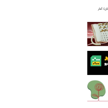
ن/ آمار