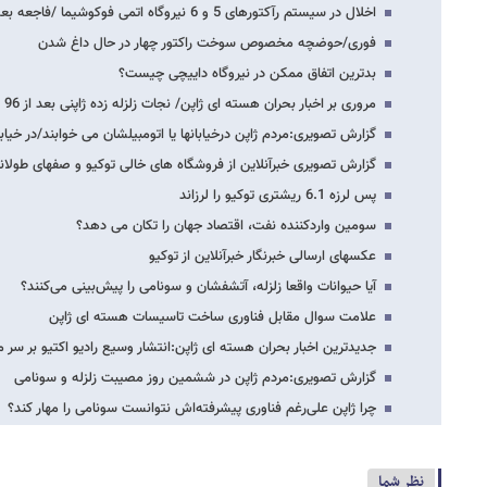
اخلال در سیستم رآکتورهای 5 و 6 نیروگاه اتمی فوکوشیما /فاجعه بعدی در راه است
فوری/حوضچه مخصوص سوخت راکتور چهار در حال داغ شدن
بدترین اتفاق ممکن در نیروگاه داییچی چیست؟
مروری بر اخبار بحران هسته ای ژاپن/ نجات زلزله زده ژاپنی بعد از 96 ساعت
گزارش تصویری:مردم ژاپن درخیابانها یا اتومبیلشان می خوابند/در خیاب
گزارش تصویری خبرآنلاین از فروشگاه های خالی توکیو و صفهای طولا
پس لرزه 6.1 ریشتری توکیو را لرزاند
سومین واردکننده نفت، اقتصاد جهان را تکان می دهد؟
عکسهای ارسالی خبرنگار خبرآنلاین از توکیو
آیا حیوانات واقعا زلزله، آتشفشان و سونامی را پیش‌بینی می‌کنند؟
علامت سوال مقابل فناوری ساخت تاسیسات هسته ای ژاپن
جدیدترین اخبار بحران هسته ای ژاپن:انتشار وسیع رادیو اکتیو بر سر م
گزارش تصویری:مردم ژاپن در ششمین روز مصیبت زلزله و سونامی
چرا ژاپن علی‌رغم فناوری پیشرفته‌اش نتوانست سونامی را مهار کند؟
نظر شما