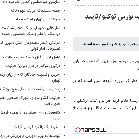
سازمان هواشناسی کشور اطلاعیه داد
حمله مسلحانه در یک قهوه‌خانه
170 میلیارد دلار به بورس توکیو/تایید
هواشناسی تهران اطلاعیه داد
آما
دو جنگ با علم ژنتیک شناسایی شدند
افزایش شمار مصدومان آتش سوزی کار
ی ریختن آب بداخل رآکتور شده است.
نصیرآباد/ آمار فوتی
عامل اصلی قتل حمیدرضا رجب‌زاده دس
ه بازار بحران زده بورس توکیو پول تزریق کردند.بانک ژاپن
درگیری مرگبار در بازار تهران/ جزئیات
آخرین وضعیت «پادگان ۶
تهران
 رسید. هفت، آخرین سطح خطرناک درباره فاجعه اتمی است که در
پیش‌بینی وضعیت هوا طی پنج روز آیند
جزئیات آتش سوزی شهرک صنعتی نصیرآب
ن رسما علام کرده هر نوع کمک پزشکی را
جان باخت
ای کمک به مصیبت زدگان زلزله و آبتاز
کلاهبرداری ۱۰۰ میلیاردی با وعده
ارزان
سقوط یک بالگرد قربانی گرفت
توضیحات وزیر آموزش و پرورش درباره 