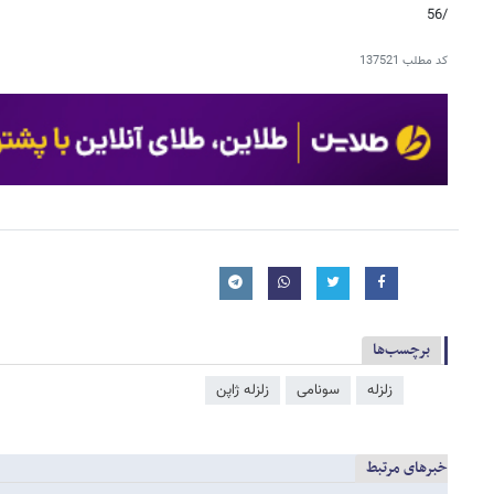
/56
کد مطلب
137521
برچسب‌ها
زلزله
سونامی
زلزله ژاپن
خبرهای مرتبط