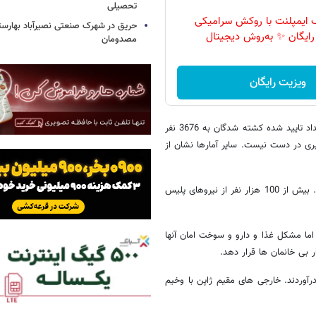
تحصیلی
یف ایمپلنت با روکش سرامیکی
حریق در شهرک صنعتی نصیرآباد بهارستا
 رایگان ✨ به‌روش دیجیتال
مصدومان
ویزیت رایگان
ژاپن رسما اعلام کرده تا ساعت 12:30 ظهر چهارشنبه به وقت محلی تعداد تایید شده کشته شدگان به 3676 نفر
سیده است. همچنین از سرنوشت 7843 در 6 استان خبری در دست نیست. سایر آمارها نشان از
هویت قربانیان بدلیل کمبود نیروهای پلیس به کندی صورت می گیرد. بیش از 100 هزار نفر از نیروهای پلیس
اما مشکل غذا و دارو و سوخت امان آنها
درآوردند. خارجی های مقیم ژاپن با وخیم