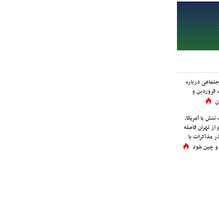
اجتماعی درباره
 فروردین و
ن
نش با آمریکا،
از تهران فاصله
در مذاکرات با
 و چین شود