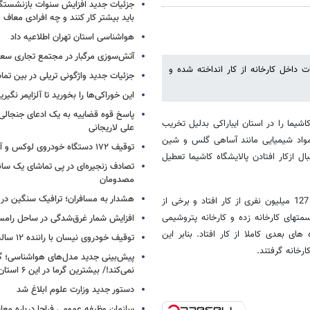
جزئیات جدید افزایش سنوات بازنشستگ
باید بیشتر کار کنند و چه افرادی معاف
هواشناسی استان تهران اطلاعیه داد
آتش‌سوزی مرگبار در مجتمع تجاری سع
ت داخل کارخانه از کار انداخته شده و
جزئیات جدید واژگونی تریلی در بین تما
این خوراکی‌ها را بخورید تا آلزایمر نگیری
پاسخ قوه قضاییه به یک ادعای جنجالی 
یما را در استان ایباراکی بدلیل تخریب
علی لاریجانی
20 کارخانه بزرگ تولید کننده مواد شیمیایی مانند آساهی گلس و شین
توقیف ۱۷۲ دستگاه خودروی لوکس و آپارتمان
ل ازکار افتادن پالایشگاه کاشیما تعطیل
تصادف زنجیره‌ای در پی تماشای یک سانح
مصدومان
هشدار به مسافران؛ ترافیک سنگین در 
بعد از زلزله و سونامی روز جمعه بسیاری از تاسیسات زیربنایی در این کشور 127 میلیون نفری از کار افتاد و برخی از
تهای کارخانه زده و کارخانه پتروشیمی
افزایش شمار غرق‌شدگی در ساحل رامس
زه های بعدی کاملا از کار افتاد. بنابر این
توقیف خودروی نیسان با راننده ۱۲ ساله در این جاده
خانه گرفتند.
پیش‌بینی جدید مدل‌های هواشناسی؛ گر
نمی‌کند!/ بیشترین گرما در این ۶ استان
دستور جدید وزارت علوم ابلاغ شد
سازمان وظیفه عمومی فراجا درباره معا