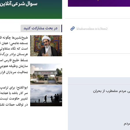
در بحث مشارکت کنید
شیخ‌نشین‌ها چگونه فک
مسجدجامعی: عمان تن
است که نگاه متفاوتی 
عربستان برادر بزرگ‌
مسلط خلیج فارس ا
سازمان وظیفه عمومی 
معافیت سربازان فراری
ابوالفتح: برای ترامپ
نی مردم مضطرب از بحران
سر کار باشد یا عمامه/
تغییر حکومت نیست/ 
در توقف حملات نقش
ردم