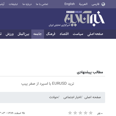
فارسی
العربية
English
تماس با ما
درباره ما
تبلیغات
آرشی
صفحه اصلی
سیاست
اقتصاد
فرهنگ
جامعه
بین‌الملل
ورزش
تا
مطالب پیشنهادی
ترید EURUSD با اسپرد از صفر پیپ
صفحه اصلی
اخبار اجتماعی
حوادث
۲۵ اسفند ۱۳۸۹ - ۱۳:۰۳
۰ نفر