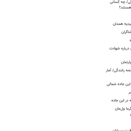
ی/ چه کسانی
 هستند؟
یدیه همدان
شاگران
د
درباره شهادت
ه رانندگی/ آمار
این جاده شمالی
ر
ما ول‌مان
فیت سربازان