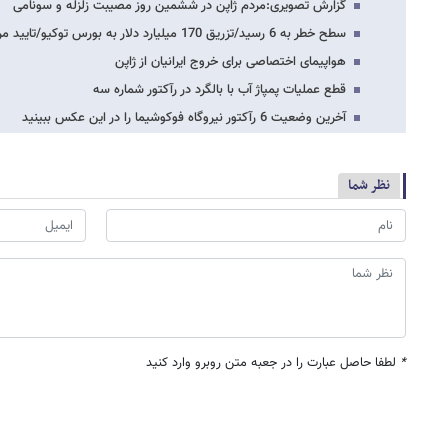
گزارش تصویری:مردم ژاپن در ششمین روز مصیبت زلزله و سونامی
سطح خطر به 6 رسید/تزریق 170 میلیارد دلار به بورس توکیو/تایید مرگ 3700 ژاپنی
هواپیمای اختصاصی برای خروج ایرانیان از ژاپن
قطع عملیات پمپاژ آب با بالگرد در رآکتور شماره سه
آخرین وضعیت 6 رآکتور نیروگاه فوکوشیما را در این عکس ببینید
نظر شما
*
لطفا حاصل عبارت را در جعبه متن روبرو وارد کنید