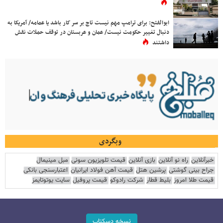
ابوالفتح: برای ترامپ مهم نیست تاج بر سر کار باشد یا عمامه/ آمریکا به
دنبال تغییر حکومت نیست/ عمان و عربستان در توقف حملات نقش
داشتند
وبگردی
خبرآنلاین
راه نو آنلاین
بازی آنلاین
قیمت تلویزیون سونی
مبل مینیمال
جراح بینی گوشتی
پرشین هتل
قیمت آهن فولاد ایرانیان
اعتبارسنجی بانکی
قیمت طلا امروز
بلیط قطار
شرکت رادوکو
قیمت پروفیل
سایت یوتوتایمز
نسخه دسکتاپ