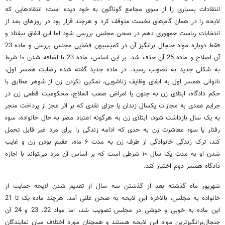
انتقادات بسیاری را از سوی مجامع گوناگون به خود دیده است؛ انتقادهایی که
لایحه را در همان گام‌های نخست متوقف کرد و هرچند قرار بود در روزهای بعد از
انتخابات ریاست جمهوری دهم در صحن مجلس بررسی شود اما این اتفاق نیفتاد و
فقط دوباره مواد جنجال برانگیز آن در کمیسیون قضایی مجلس بررسی و ماده 23
آن اصلاح و ماده 25 آن حذف شد. بر این اساس، ماده 23 با اضافه شدن ۱۰ شرط
به شکلی جدید به تصویب رسید. در ماده جدید گفته شده رضایت همسر اول،
ناتوانی همسر اول به ایفای وظایف زناشویی، تمکین نکردن زن از شوهر مطابق با
حکم دادگاه، ابتلای زن به جنون یا امراض صعب العلاج، محکومیت قطعی زن در
جرایم عمدی به مجازات یکسال زندان یا جزای نقدی که بر اثر عجز از پرداخت منجر
به یک سال بازداشت شود، ابتلای زن به هرگونه اعتیاد مضر به حال خانواده، سوء
رفتار یا سوء معاشرت زن به حدی که ادامه زندگی را برای مرد غیر قابل تحمل
کند، ترک زندگی خانوادگی از طرف زن به مدت ۶ ماه، عقیم بودن زن و غایب
شدن او به مدت یک سال ۱۰ شرطی است که بر اساس آن مرد می‌تواند با اجازه
دادگاه همسر دوم اختیار کند.
شهریور ماه گذشته بعد از گذشتن سه سال از تقدیم شدن لایحه حمایت از
خانواده به مجلس، بالاخره این لایحه به صحن علنی آمد. هرچند ماده یک تا 21
این ماده به خوبی و خوشی در مجلس تصویب شد، اما مواد 22، 23 و 24 آن
جنجال‌برانگیزترین مواد این لایحه هستند و همچنان مورد اختلاف میان نمایندگان