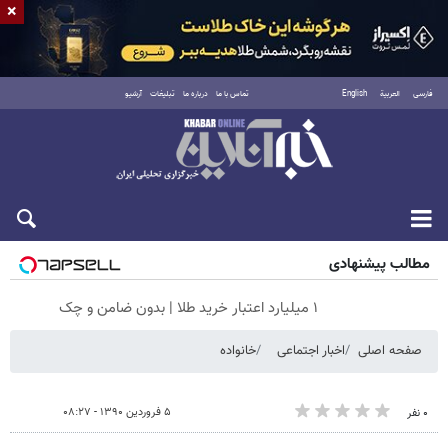
×
فارسی
العربية
English
تماس با ما
درباره ما
تبلیغات
آرشیو
جمعه ۱۶ مرداد ۱۴۰۵
مطالب پیشنهادی
۱ میلیارد اعتبار خرید طلا | بدون ضامن و چک
صفحه اصلی
اخبار اجتماعی
خانواده
۵ فروردین ۱۳۹۰ - ۰۸:۲۷
۰ نفر