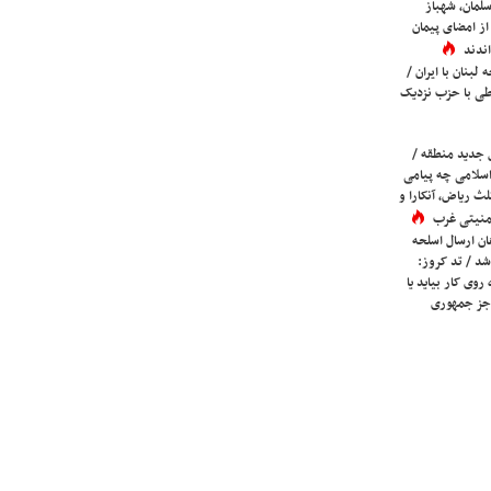
لمان، شهباز
ز امضای پیمان
ندند
لبنان با ایران /
ی با حزب نزدیک
 جدید منطقه /
اسلامی چه پیامی
لث ریاض، آنکارا و
 امنیتی غرب
ان ارسال اسلحه
شد / تد کروز:
روی کار بیاید یا
جز جمهوری