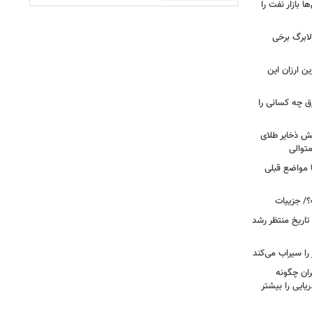
بازار نفت را
لابرگ برخی
ین ارزان این
ق چه کسانی را
یش ذخایر طلای
توالی
ا مواضع قبلی
؟/ جزییات
تاریخ منتظر رشد
یران چگونه
ریایی را بیشتر