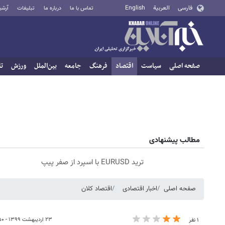
فارسی
العربية
English
تماس با ما
درباره ما
تبلیغات
آرشی
صفحه اصلی
سیاست
اقتصاد
فرهنگ
جامعه
بین‌الملل
ورزش
تا
مطالب پیشنهادی
ترید EURUSD با اسپرد از صفر پیپ
صفحه اصلی
اخبار اقتصادی
اقتصاد کلان
۲۳ اردیبهشت ۱۳۹۹ - ۱۱:۵۰
۱ نفر