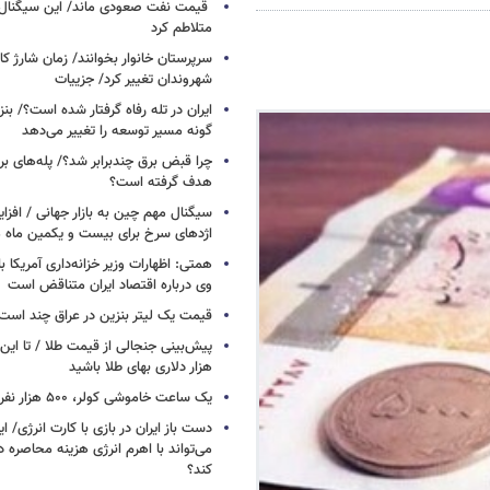
قیمت نفت صعودی ماند/ این سیگنال‌ها 
متلاطم کرد
سرپرستان خانوار بخوانند/ زمان شارژ کا
شهروندان تغییر کرد/ جزییات
ایران در تله رفاه گرفتار شده است؟/ بنز
گونه مسیر توسعه را تغییر می‌دهد
چرا قبض برق چندبرابر شد؟/ پله‌های بر
هدف گرفته است؟
سیگنال‌ مهم چین به بازار جهانی / افزا
اژدهای سرخ برای بیست و یکمین ماه م
همتی: اظهارات وزیر خزانه‌داری آمریکا ب
وی درباره اقتصاد ایران متناقض است
قیمت یک لیتر بنزین در عراق چند است
پیش‌بینی جنجالی از قیمت طلا / تا این 
هزار دلاری بهای طلا باشید
یک ساعت خاموشی کولر، ۵۰۰ هزار نفر را سیراب می‌کند
دست باز ایران در بازی با کارت انرژی/ ا
می‌تواند با اهرم انرژی‌ هزینه محاصره د
کند؟