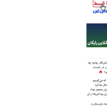
برنگار بودید چه
ور در نشست
د؟
که می‌گوییم
حال مذاکره
ران معجزه بود/
ن بود آمریکا از آن
یه، عربستان و