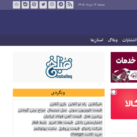
جمعه ۱۶ مرداد ۱۴۰۵
انتشارات
وبلاگ
استان‌ها
وبگردی
خبرآنلاین
راه نو آنلاین
بازی آنلاین
قیمت تلویزیون سونی
مبل مینیمال
جراح بینی گوشتی
پرشین هتل
قیمت آهن فولاد ایرانیان
اعتبارسنجی بانکی
قیمت طلا امروز
بلیط قطار
شرکت رادوکو
قیمت پروفیل
سایت یوتوتایمز
خرید اکانت chatgpt