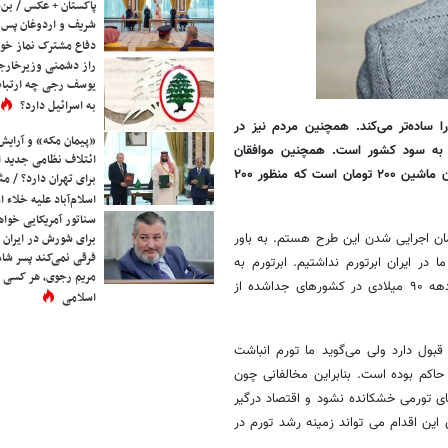
پاکستان + عکس / بن‌س
شریف و اردوغان پس ا
دفاع مشترک نماز خوا
راز دشمنی وزیرخارجه 
یوسف رجی چه ارتباط
به اسرائیل دارد؟
 ساده‌تر می‌کند. همچنین مردم نیز در
«پیمان مکه» و آرایش
ملا به سود کشور است. همچنین موافقان
ائتلاف نظامی جدید 
می‌گویند مردم در محاوره صفرهای بسیاری را حذف می‌کنند مثلا می‌گویند فلان ماشین ۲۰۰ تومان است که منظور ۲۰۰
برای تهران دارد؟ / مث
اسلام‌آباد علیه خلاء
سناتور آمریکایی خواه
برای شورش در ایران 
ان اجرایی شدن این طرح هستم. به باور
فرقی نمی‌کند پسر شاه 
 در ایران ابرتورم نداشتیم. ابرتورم به
مریم رجوی، هر کسی 
وجود تورم سه رقمی برای چند سال پی‌در پی گفته می‌شود مانند آنچه در دهه ۹۰ میلادی در کشورهای جداشده از
اسلامی
بول دارد ولی می‌گوید ما تورم انباشت
اکم بوده است. بنابراین مخالفانی چون
ای تورمی خشکانده نشود و اقتصاد درگیر
ین اقدام می تواند زمینه رشد تورم در