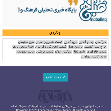
وبگردی
خبرآنلاین
راه نو آنلاین
بازی آنلاین
قیمت تلویزیون سونی
مبل مینیمال
جراح بینی گوشتی
پرشین هتل
قیمت آهن فولاد ایرانیان
اعتبارسنجی بانکی
قیمت طلا امروز
بلیط قطار
شرکت رادوکو
قیمت پروفیل
سایت یوتوتایمز
خرید اکانت chatgpt
نسخه دسکتاپ
تمامی حقوق این سایت برای خبرآنلاین محفوظ است. نقل مطالب با ذکر منبع بلامانع است.
Copyright © 2025 khabaronline News Agancy, All rights reserved