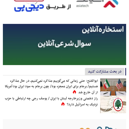
در بحث مشارکت کنید
ابوالفتح: حتی زمانی که می‌گوییم مذاکره نمی‌کنیم، در حال مذاکره
هستیم/ برجام برای ایران معجزه بود/ چون برجام به سود ایران بود آمریکا
از آن خارج شد
راز دشمنی وزیرخارجه لبنان با ایران / یوسف رجی چه ارتباطی با حزب
نزدیک به اسرائیل دارد؟