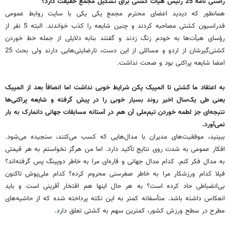
راستی نامه 25 رئیس هیأت کشتی برای تشکیل مجمع حقیقت دارد؟
همانطور که دیدید اعضای محترم مجمع یکی یکی با سایت روابط عمومی
فدراسیون کشتی مصاحبه کردند و چنین شایعه را کذب خواندند. البته 5 نفر از
رؤسای هیأت‌ها به خودم زنگ زدند و گفتند بنابه دلایلی از جمله خط خوردن
کشتی‌گیرشان از اردو و مسائلی از این دست،‌ نارضایتی‌هایی دارند ولی بحث 25
امضا شایعه پراکنی بود و صحت نداشت.
به اعتقاد ما کشتی تا المپیک پکن شرایط خوبی نداشت اما انصافاً‌ بعد از المپیک
یعنی طی یک‌سال اخیر روند بسیار خوبی را در پیش گرفته و شایعه پراکنی‌ها
نتیجه‌ای جز لطمه خوردن تیم‌ملی آن هم در آستانه مسابقات جهانی دانمارک به بار
نمی‌آورد.
ببینید، موفقیت‌های مدیران با مدال‌هایی که کسب می‌کنند، سنجیده می‌شود.
افکار عمومی به شدت روی نتایج تأکید دارد. اما من هرگز نخواستم به هر قیمتی
به مدال فکر کنم. کدام مدال جهانی و قاره‌ای مرا به خاطر دوپینگ پس گرفته‌اند؟
فیلا کدام ورزشکار مرا به خاطر صغرسنی محروم کرده؟ کدام ملی‌پوش تاکنون
بی‌انضباطی حاد کرده است؟ به هر حال اینها هم افتخار آفرینی است و باید
انعکاس داشته باشد. متأسفانه کمتر به این نکته پرداخته شده که از حاشیه‌های
مطرح در سطح ورزش کشور، کمترین سهم به کشتی تعلق دارد.