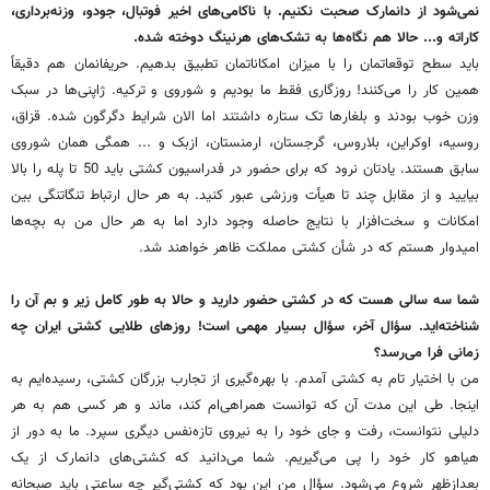
نمی‌شود از دانمارک صحبت نکنیم. با ناکامی‌های اخیر فوتبال، جودو، وزنه‌برداری،
کاراته و... حالا هم نگاه‌ها به تشک‌های هرنینگ دوخته شده.
باید سطح توقعاتمان را با میزان امکاناتمان تطبیق بدهیم. حریفانمان هم دقیقاً
همین کار را می‌کنند! روزگاری فقط ما بودیم و شوروی و ترکیه. ژاپنی‌ها در سبک
وزن خوب بودند و بلغارها تک ستاره داشتند اما الان شرایط دگرگون شده. قزاق،
روسیه، اوکراین، بلاروس، گرجستان، ارمنستان، ازبک و ... همگی همان شوروی
سابق هستند. یادتان نرود که برای حضور در فدراسیون کشتی باید 50 تا پله را بالا
بیایید و از مقابل چند تا هیأت ورزشی عبور کنید. به هر حال ارتباط تنگاتنگی بین
امکانات و سخت‌افزار با نتایج حاصله وجود دارد اما به هر حال من به بچه‌ها
امیدوار هستم که در شأن کشتی مملکت ظاهر خواهند شد.
شما سه سالی هست که در کشتی حضور دارید و حالا به طور کامل زیر و بم آن را
شناخته‌اید. سؤال آخر، سؤال بسیار مهمی است! روزهای طلایی کشتی ایران چه
زمانی فرا می‌رسد؟
من با اختیار تام به کشتی آمدم. با بهره‌گیری از تجارب بزرگان کشتی، رسیده‌ایم به
اینجا. طی این مدت آن که توانست همراهی‌ام کند، ماند و هر کسی هم به هر
دلیلی نتوانست، رفت و جای خود را به نیروی تازه‌نفس دیگری سپرد. ما به دور از
هیاهو کار خود را پی‌ می‌گیریم. شما می‌دانید که کشتی‌های دانمارک از یک
بعدازظهر شروع می‌شود. سؤال من این بود که کشتی‌گیر چه ساعتی باید صبحانه