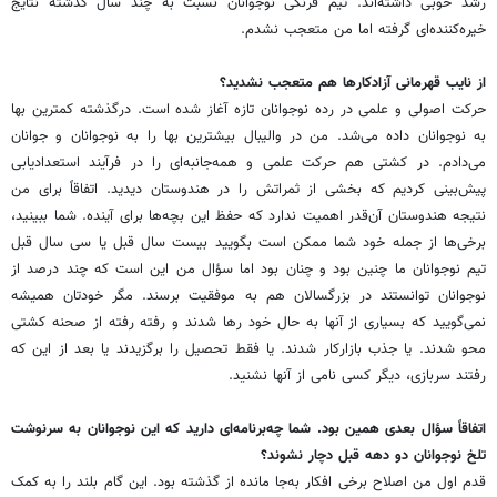
رشد خوبی داشته‌اند. تیم فرنگی نوجوانان نسبت به چند سال گذشته نتایج
خیره‌کننده‌ای گرفته اما من متعجب نشدم.
از نایب قهرمانی آزادکارها هم متعجب نشدید؟
حرکت اصولی و علمی در رده نوجوانان تازه آغاز شده است. درگذشته کمترین بها
به نوجوانان داده می‌شد. من در والیبال بیشترین بها را به نوجوانان و جوانان
می‌دادم. در کشتی هم حرکت علمی و همه‌جانبه‌ای را در فرآیند استعدادیابی
پیش‌بینی کردیم که بخشی از ثمراتش را در هندوستان دیدید. اتفاقاً برای من
نتیجه هندوستان آن‌قدر اهمیت ندارد که حفظ این بچه‌ها برای آینده. شما ببینید،
برخی‌ها از جمله خود شما ممکن است بگویید بیست سال قبل یا سی سال قبل
تیم نوجوانان ما چنین بود و چنان بود اما سؤال من این است که چند درصد از
نوجوانان توانستند در بزرگسالان هم به موفقیت برسند. مگر خودتان همیشه
نمی‌گویید که بسیاری از آنها به حال خود رها شدند و رفته رفته از صحنه کشتی
محو شدند. یا جذب بازارکار شدند. یا فقط تحصیل را برگزیدند یا بعد از این که
رفتند سربازی، دیگر کسی نامی از آنها نشنید.
اتفاقاً سؤال بعدی همین بود. شما چه‌برنامه‌ای دارید که این نوجوانان به سرنوشت
تلخ نوجوانان دو دهه قبل دچار نشوند؟
قدم اول من اصلاح برخی افکار به‌جا مانده از گذشته بود. این گام بلند را به کمک