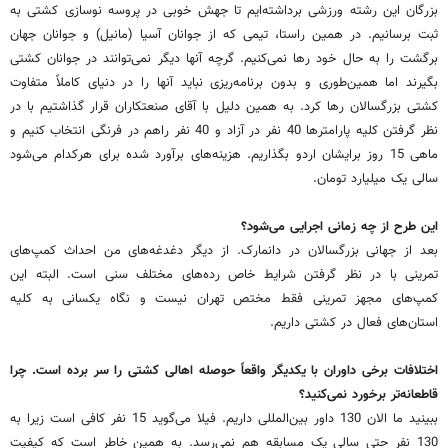
بزرگان این رشته ورزشی برداشته‌ایم تا جهش خوبی در پروسه نوسازی کشتی به
ثبت برسانیم. در همین راستا، تیمی که از جوانان آسیا (مانیل) و جوانان جهان
برگشت را به حال خود رها نمی‌کنیم. گرچه آنها دیگر نمی‌توانند در جوانان کشتی
بگیرند اما همین‌طوری و بدون برنامه‌ریزی نباید آنها را در دنیای کاملاً متفاوت
کشتی بزرگسالان رها کرد. به همین دلیل با آقای صنعتکاران قرار گذاشتیم با در
نظر گرفتن کلیه پارامترها 40 نفر در آزاد و 40 نفر راهم در فرنگی انتخاب کنیم و
ماهی 15 روز برایشان اردو بگذاریم. هزینه‌های برآورد شده برای هرکدام می‌شود
سالی یک میلیارد تومان.
این طرح از چه زمانی اجرایی می‌شود؟
بعد از جهانی بزرگسالان در دانمارک. از دیگر دغدغه‌های من احداث کمپ‌های
تمرینی با در نظر گرفتن شرایط خاص رده‌های مختلف سنی است. البته این
کمپ‌های مجهز تمرینی فقط مختص تهران نیست و نگاه یکسانی به کلیه
استان‌های فعال در کشتی داریم.
اختلافات برخی داوران با یکدیگر واقعاً حوصله اهالی کشتی را سر برده است. چرا
قاطعانه‌تر برخورد نمی‌کنید؟
ببینید ما الان 130 داور بین‌المللی داریم. فیلا می‌گوید 15 نفر کافی است زیرا به
130 نفر حتی سالی یک مسابقه هم نمی‌رسد. به همین خاطر است که کیفیت