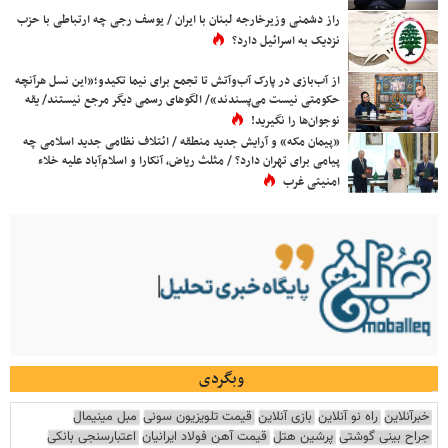
راز دشمنی وزیرخارجه لبنان با ایران / یوسف رجی چه ارتباطی با حزب
نزدیک به اسرائیل دارد؟
از آب‌بازی در پارک آب‌وآتش تا تجمع برای نیما تکیدو؛«این نسل هرآنچه
حکومتی نیست می‌پسندند»/ الگوهای رسمی دیگر مرجع نیستند/ یقه
نوجوان‌ها را نگیرید!
«پیمان مکه» و آرایش جدید منطقه / ائتلاف نظامی جدید اسلامی چه
پیامی برای تهران دارد؟ / مثلث ریاض، آنکارا و اسلام‌آباد علیه خلاء
امنیتی غرب
وبگردی
خبرآنلاین
راه نو آنلاین
بازی آنلاین
قیمت تلویزیون سونی
مبل مینیمال
جراح بینی گوشتی
پرشین هتل
قیمت آهن فولاد ایرانیان
اعتبارسنجی بانکی