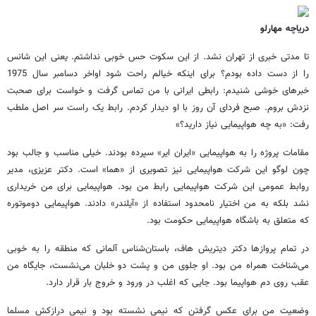
دریاچه مهارلو
تا مدتی خبری از تهران نشد. از این سکوت حس خوبی نداشتم. یعنی این شانس
را از دست داده بودم؟ برای اینکه خیالم راحت شود اواخر دسامبر سال 1975
خبرهای خوشی شنیدم: رابطی ایرانی با من تماس گرفت و خواست برای صحبت
نزدش بروم. صبح فردای آن روز با او دیدار کردم. رابط یک راست سر اصل ملطب
رفت: «به چه هواپیمایی نیاز دارید؟»
مقامات پروژه را به هواپیمایی «ایران ایر» سپرده بودند. خیلی مناسب و جالب بود
چون لوگو این شرکت هواپیمایی نیز تصویری از «هما» است. دکتر عزیزی، مدیر
روابط عمومی این شرکت هواپیمایی رابط من بود. هواپیمایی برای من خریداری
نشد بلکه به من اختیار نامحدود استفاده از «آیلندر» دادند. هواپیمایی دوموتوره
که متعلق به باشگاه هواپیمایی حکومت بود.
در تمام پروازها دکتر دیتریش هاف، باستان‌شناس آلمانی که منطقه را به خوبی
می‌شناخت همراه من بود. او جلوی من و پشت دو خلبان می‌نشست، جایگاه من
عقب روی دم هواپیما بود. جایی که اغلب در ورود و خروج بار قرار دارد.
وضعیت من برای عکس گرفتن که نیمی نشسته بود و نیمی درازکش مسلما