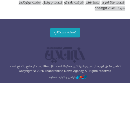
قیمت طلا امروز
بلیط قطار
شرکت رادوکو
قیمت پروفیل
سایت یوتوتایمز
خرید اکانت chatgpt
نسخه دسکتاپ
تمامی حقوق این سایت برای خبرآنلاین محفوظ است. نقل مطالب با ذکر منبع بلامانع است.
Copyright © 2025 khabaronline News Agancy, All rights reserved
طراحی و تولید: نستوه