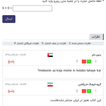
*
لطفا حاصل عبارت را در جعبه متن روبرو وارد کنید
6 + 0 =
ارسال
نظرات
نظرات منتشر شده: 2
نظرات در صف انتشار: 0
نظرات غیرقابل انتشار: 0
بدون نام
۰۹:۱۹ - ۱۳۹۰/۰۴/۰۷
پاسخ
0
0
midoonin az koja mishe in ketabo tahaye kar?
گروه فرهنگ خبرآنلاين
۱۴:۴۳ - ۱۳۹۰/۰۴/۰۷
پاسخ
0
1
اين کتاب هنوز در ايران منتشر نشده​است.