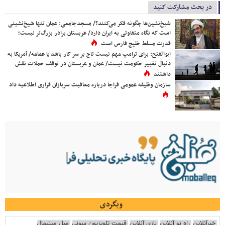
در بحث مشارکت کنید
شیخ‌نشین‌ها چگونه فکر می‌کنند؟/ مسجدجامعی: عمان تنها شیخ‌نشینی
است که نگاه متفاوتی به ایران دارد/ عربستان برادر بزرگ‌تر نیست؛
قدرت مسلط خلیج فارس است
ابوالفتح: برای ترامپ مهم نیست تاج بر سر کار باشد یا عمامه/ آمریکا به
دنبال تغییر حکومت نیست/ عمان و عربستان در توقف حملات نقش
داشتند
سازمان وظیفه عمومی فراجا درباره معافیت سربازان فراری اطلاعیه داد
وبگردی
خبرآنلاین
راه نو آنلاین
بازی آنلاین
قیمت تلویزیون سونی
مبل مینیمال