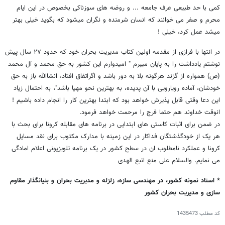
کمی با حد طبیعی عرف جامعه ... و روضه های سوزناکی بخصوص در این ایام
محرم و صفر می خوانند که انسان شرمنده و نگران میشود که بگوید خیلی بهتر
میشد عمل کرد، خیلی !
در انتها با فرازی از مقدمه اولین کتاب مدیریت بحران خود که حدود ٢٧ سال پیش
نوشتم یادداشت را به پایان میبرم " امیدوارم این کشور به حق محمد و آل محمد
(ص) همواره از گزند هرگونه بلا به دور باشد و اگراتفاق افتاد، انشاالله باز به‌ حق
خودشان، آماده رویارویی با آن پدیده، به بهترین نحو مهیا باشد"، به احتمال زیاد
این دعا وقتی قابل پذیرش خواهد بود که ابتدا بهترین کار را انجام داده باشیم !
انوقت خداوند هم حتما فرج را مرحمت خواهد فرمود.
در ضمن برای اثبات کاستی های ابتدایی در برنامه های مقابله کرونا برای بحث با
هر یک از خودگذشتگان فداکار در این زمینه با مدارک مکتوب برای نقد مسایل
کرونا و عملکرد نامطلوب ان در سطح کشور در یک برنامه تلویزیونی اعلام امادگی
می نمایم. والسلام علی منع اتبع الهدی
* استاد نمونه کشور، در مهندسی سازه، زلزله و مدیریت بحران و بنیانگذار مقاوم
سازی و مدیریت بحران کشور
کد مطلب
1435473