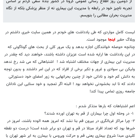
از دومین روز اطلاع رسانی عمومی کرونا در کشور بنده سعی کردم بر اساس
تجربه ناچیز خود در رابطه با مدیریت این بیماری نه از منظر پزشکی بلکه از نگاه
مدیریت بحران مطالبی را بنویسم.
لیست کامل مواردی که طی یادداشت های خودم در همین سایت خبری داشتم در
وبلاگ حقیر
اینجا
موجود است.
چنانچه حوصله خوانندگان اجازه بدهد و یک مرور کلی از بحث های گوناگونی که
در این یادداشت ها ارایه شده است عزیزان داشته باشند، خواهند دید که چقدر در
مدیریت این بیماری از جهات مختلف اشتباه شد ! اشتباهاتی که می شد رخ ندهد
ولیکن بی سوادی و غرور و تکبر برخی از افراد که در این امر داشتند و بدون توجه
به دانش کم خود و نادانی خود از چنین بحرانهایی به زور امضای خود دستوراتی
دادند که تا ابد بخشودنی نخواهد بود ! البته اگر تمجید و خود ستایی این نادانان
جامعه روزی تمامی پیدا کند!
اعم اشتباهات که بارها متذکر شدم :
١- در وحله اول چرا بیماران از قم به تهران اورده شدند؟
٢- چرا مراکز غربالگری در بیرون قم بنا نشد که امروز همه الوده باشند، امروز در
خبرها بود که تعداد افراد مبتلا در قم و تهران دو برابر شده است! درست دو نقطه
کلیدی مبدا شروع بیماری یعنی قم و حرکت ویروس با بیمارن به ابر شهر تهران با