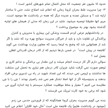
حدود ١٤ ملیون نفر جمعیت که محل اتصال تمام شهرهای کشور است !
٣- چرا مدیریت غلط بحران کرونا زمانی که اعلام شد اصلاح نشد، حتی تا ساختار
ارایه شد ؟ و مسایل عمده و عدیده دیگر که همه در یادداشت ها موجود است،
مرور انها حقیقتا توصیه میشود. شاید در این زمان که مدتی از هیجان های اولیه
گذشته بشود بهتر به موضوع پرداخت ؟
در یادداشتهایم عرض کردم قسمت پزشکی این بیماری با مدیریتی و کنترل
پراکندگی ان تفاوت دارد و باید از خبرگان مدیریت سوانح بهره برد که نشد یا اگر
شد از همانهایی شد که وضع به اینجا رسید که معاون وزارت بهداشت می گوید
"فاجعه در پیش است" در ضمن بارها دیدیم که از کادر درمان قدردانی لفظی
بعمل امد ؟
سوالی دارم اگر کار درست انجام میشد و این مقدار بی برنامگی و ندانم کاری و
توهم صورت نمی گرفت شاید عزیزان کادر درمان هم نیازی به تحمل این مشقت
ها نداشتند و لزومی نمی دیدند که این تعداد شهید در راه بی تدبیری برخی افراد
بدهند و بدینوسیله اگر از انها اصلا تشکر هم نمی شد راضیتر بودند ! چی را با چی
مقایسه می کنیم ؟ معیار و مناط موفقیت عملکرد سیستم با چه اندازه گیری می
شود که برخی به خود کارت تبریک می فرستند ؟
بنده می گویم مدیریت بحران کرونا همانگونه که از فروردین حدس می زدم
(موجود در یادداشت هایم) یک فاجعه ملی است "حال خود اقایان" اعلام می کنید