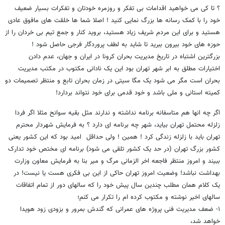
؟ تا کی می خواهید اقدامات بی تفکر و روزمره خودتان و تفکرات بسیار ضعیف
خود را با کمک رسانه ها بزرگ نمایی کنید ! اصلا شما ها خلقت های مافوق عادی
هستید و برای این مردم شریف زیاد هستید، بروید کنار و جمع تیم بی خردان را از
حوزه های خود بیرون ببرید تا شاید به لطف پروردگار فرجی حاصل شود !
بزرگترین اشتباه در تاریخ مدیریت بحران کرونا در ایران و جهان، عدم دادن
اختیارات مطلق به ابر شهر تهران بود این یک نادانی مکتوب در مکتب مدیریت
بحران است مگر می شود یک مگا سیتی در زمان بحران تابع و منتظر تصمیمات دو
کمیته استانی و ملی باشد و خود قدمی برای خود نتواند بردارد!
اگر چه انها هم متاسفانه برنامه نداشته و ندارند مثل بقیه سوانح مثلا اگر فردا
زلزله محتمل تهران بیاید، شهر چه برنامه ای دارد ؟ به فرمایش شهردار محترم
تهران باید با زلزله زندگی کرد ! همین ! ولی حداقل امید بود که این کشور یعنی
کشور بزرگ تهران (در حد یک کشور تلقی می شود) برنامه ای مختص خود تدارک
ببیند و امروز منتظر فاجعه اخر الزمانی مرگ و میر بنا به فرمایش معاون وزارت
بهداشت نباشد! وضعیت امروز تهران حاکی از این بی فکری هست یا نیست! در
یک کلام همان مطلب چندین سال پیش خود را که سالهای دور از تمام اتفاقات
سالهای اخیر نوشته و مکتوب کرده ام را تکرار می کنم؛
١- ضعف مدیریت فنی پروژه های عمرانی که گندش بمرور و بزودی زود هویدا
خواهد شد،