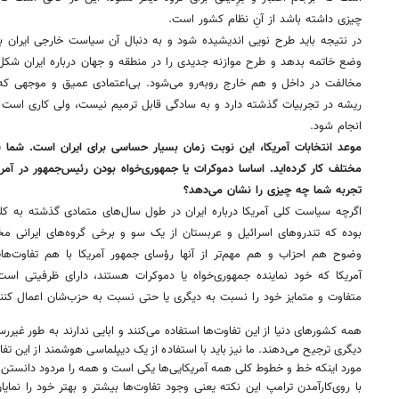
چیزی داشته باشد از آنِ نظام کشور است.
‌در نتیجه باید طرح نویی اندیشیده شود و به ‌دنبال آن سیاست خارجی ایران با
وضع خاتمه بدهد و طرح موازنه جدیدی را در منطقه و جهان درباره ایران شکل
مخالفت در داخل و هم خارج روبه‌رو می‌شود. بی‌اعتمادی عمیق و موجهی که به
ریشه در تجربیات گذشته دارد و به‌ سادگی قابل ترمیم نیست، ولی کاری است ک
انجام شود.
موعد انتخابات آمریکا، این نوبت زمان بسیار حساسی برای ایران است. شما س
مختلف کار کرده‌اید. اساسا دموکرات یا جمهوری‌خواه بودن رئیس‌جمهور در آمریک
تجربه شما چه چیزی را نشان می‌دهد؟
اگرچه سیاست کلی آمریکا درباره ایران در طول سال‌های متمادی گذشته به کل
بوده که تندروهای اسرائیل و عربستان از یک سو و برخی گروه‌های ایرانی مخا
وضوح هم احزاب و هم مهم‌تر از آنها رؤسای جمهور آمریکا با هم تفاوت‌ها
آمریکا که خود نماینده جمهوری‌خواه یا دموکرات هستند، دارای ظرفیتی اس
متفاوت و متمایز خود را نسبت به دیگری یا حتی نسبت به حزب‌شان اعمال کنند
‌همه کشورهای دنیا از این تفاوت‌ها استفاده می‌کنند و ابایی ندارند به طور غی
دیگری ترجیح می‌دهند. ما نیز باید با استفاده از یک دیپلماسی هوشمند از این تفا
مورد اینکه خط و خطوط کلی همه آمریکایی‌ها یکی است و همه را مردود دانست
با روی‌کارآمدن ترامپ این نکته یعنی وجود تفاوت‌ها بیشتر و بهتر خود را نما