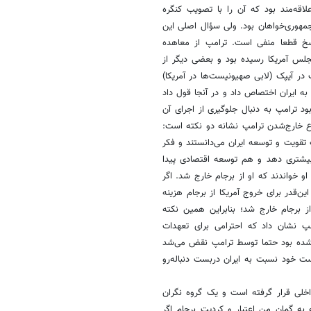
لاقه‌مند بود که آن‌ را با تصویب کنگره
مهوری‌خواهان بود. ولی سؤال اصلی این
اسخ قطعا منفی است. ترامپ از معاهده
مجلس آمریکا رسیده بود و بعضی دیگر از
 در آیپک (لابی صهیونیست‌ها در آمریکا)
 به ایران اختصاص داد و در آنجا قول داد
ود ترامپ به دنبال جلوگیری از اجرای آن
وع خارج‌شدن ترامپ نشانه دو نکته است:
 تقویت و توسعه ایران می‌دانستند و فکر
 بیشتری دهد و هم توسعه اقتصادی پیدا
 خواندند که او از برجام خارج شد. اگر
این‌قدر برای خروج آمریکا از برجام هزینه
از برجام خارج شد؛ بنابراین همین نکته
مپ نشان داد که احترامی برای تعهدات
ری شده بود حتما توسط ترامپ نقض می‌شد
ت خود نسبت به ایران دربست دنباله‌رو
اخلی قرار گرفته است و یک گروه نگران
 به گمان من اعتبار و کردیت برجام اگر