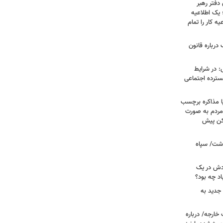
دفتر رهبر
 یک اطلاعیه
ه کار را تمام
درباره قانون
: در شرایط
سترده اجتماعی
ا مذاکره برچسب
مردم به صورت
کن پیش
دشت/ سپاه
ودش در یک
اد چه بود؟
جدید به
خارجه/ درباره