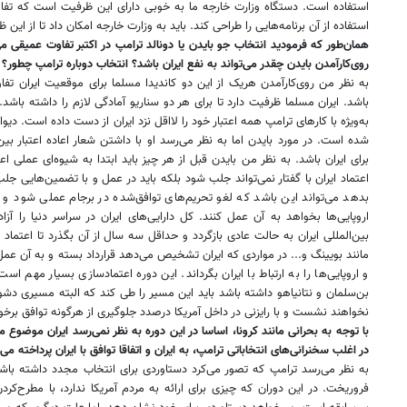
استفاده است. دستگاه وزارت خارجه ما به خوبی دارای این ظرفیت است که تفا
استفاده از آن برنامه‌هایی را طراحی کند. باید به وزارت خارجه امکان داد تا از این ظ
همان‌طور که فرمودید انتخاب جو بایدن یا دونالد ترامپ در اکتبر تفاوت عمیقی می‌
روی‌کارآمدن بایدن چقدر می‌تواند به نفع ایران باشد؟ انتخاب دوباره ترامپ چطور؟
به نظر من روی‌کارآمدن هریک از این دو کاندیدا مسلما برای موقعیت ایران تف
باشد. ایران مسلما ظرفیت دارد تا برای هر دو سناریو آمادگی لازم را داشته باش
به‌ویژه با کارهای ترامپ همه اعتبار خود را لااقل نزد ایران از دست داده است. دیوار
شده است. در مورد بایدن اما به نظر می‌رسد او با داشتن شعار اعاده اعتبار بین
برای ایران باشد. به نظر من بایدن قبل از هر چیز باید ابتدا به شیوه‌ای عملی اعت
اعتماد ایران با گفتار نمی‌تواند جلب شود بلکه باید در عمل و با تضمین‌هایی ج
بدهد می‌تواند این باشد که لغو تحریم‌های توافق‌شده در برجام عملی شود و 
اروپایی‌ها بخواهد به آن عمل کنند. کل دارایی‌های ایران در سراسر دنیا را آز
بین‌المللی ایران به حالت عادی بازگردد و حداقل سه سال از آن بگذرد تا اعتما
مانند بویینگ و... در مواردی که ایران تشخیص می‌دهد قرارداد بسته و به آن عم
و اروپایی‌ها را به ارتباط با ایران بگرداند. این دوره اعتمادسازی بسیار مهم 
بن‌سلمان و نتانیاهو داشته باشد باید این مسیر را طی کند که البته مسیری د
نخواهند نشست و با رایزنی در داخل آمریکا درصدد جلوگیری از هرگونه توافق برخو
با توجه به بحرانی مانند کرونا، اساسا در این دوره به نظر نمی‌رسد ایران موضوع مر
در اغلب سخنرانی‌های انتخاباتی ترامپ، به ایران و اتفاقا توافق با ایران پرداخته م
به نظر می‌رسد ترامپ که تصور می‌کرد دستاوردی برای انتخاب مجدد داشته باش
فروریخت. در این دوران که چیزی برای ارائه به مردم آمریکا ندارد، با مطرح‌کردن