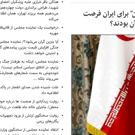
هتاکی باقر خرازی علیه پزشکیان اعضای 
شهید/ طراحی براندازی دولت چهاردهم؛
" برای ایران فرصت
می‌دهیم همه بریزند تهران، همان اطلاعی
می‌کند
ن بودند؟
درخواست یک نماینده مجلس از قالیباف 
مهریه
آیا بنزین گران می‌شود؟/ نماینده مجلس
جنگی افزایش قیمت بنزین پیامدهای گ
و امنیتی خواهد داشت
نماینده مجلس: اینکه به طرفدار جنگ ی
بزنیم، در اخلاق سیاسی اسلام نیست/ 
خودجوش به سمت شعارهای هنجارش
نمی‌روند بلکه ...
علت شنیده شدن صدای انفجار در پاک
اطلاعیه داد
روایت زیدآبادی از صحبت ها درباره خ
محفل/ ماجرای خاله ماه طلعت در زیدآب
روایت سخنگوی ارتش از ورود تجهیزات 
یگان‌های رزمی
انتقاد نماینده مجلس از سخنگوی وزارت 