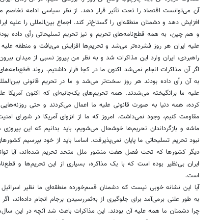
آن می‌توانست اقتصاد را تحت تأثیر قرار دهد. از نظر سیاسی ادامه تخاصم می‌
افزایش دهد و دشمنان منطقه‌ای را گستاخ‌تر کند. اجماع بین‌المللی را علیه ایر
و هم چین، به همه قطع‌نامه‌های تحریم و نیز تحریم تسلیحاتی رأی داده بودند. 
علیه ایران هر روز فشرده‌تر می‌شد و تحریم‌ها افزایش می‌یافت و منطقه علیه ای
راهبردی، ایران وارد این مذاکرات شد و به نظر من پیروز نسبی از میدان بیرون
اگر آن مذاکرات انجام نمی‌شد اکنون ما در کجا قرار داشتیم. روند قطع‌نامه‌
به آن رأی داده بودند هر روز سخت‌تر می‌شد و ما در تحریم قانونی بین‌المل
علیه ما برانگیخته می‌شدند. همه تحریم‌های یک‌جانبه‌ای که اکنون آمریکا علی
کرده، همه دنیا به ‌صورت قانونی علیه ما اعمال می‌کردند و حتی روزنه‌های
مقاومت کنیم، وجود نمی‌داشت.‌ امروز که ما از انزوای آمریکا در شورای ام
ماشه و بازگرداندان تحریم‌ها خوشحال می‌شویم، باید بدانیم که این پیروزی 
نبود تحریم تسلیحاتی ما پایان نمی‌پذیرفت. اساسا باید از خود بپرسیم کشورها
دیگر کشورها که تحت فصل هفت منشور ملل متحد تحریم شده‌اند، آیا توانست
ایران بی‌نظیر بوده است که با یک مذاکره، بسیاری از این تحریم‌ها و قطع‌
است.
‌آیا این نشانه خوبی نیست که دشمنان قسم‌خورده منطقه‌ای ما نظیر اسرائیل
به طور علنی برمی‌آمد برای جلوگیری از به‌ثمررسیدن برجام انجام داده‌اند، اگ
چرا دشمنان ما همه علیه آن بودند. این مذاکرات باعث شد آنچه در این سال‌