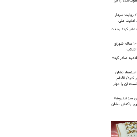
وث‌شده را نیز
 روایت سردار
 امنیت ملی
منتشر کرد/ وحدت
داغ شدن دوباره نام احمد جنتی/ دبیر ۱۰۰ ساله شورای
انقلاب
اعیه صادر کرد+
ستعفا، نشان
 کنید/ اقدام
ست آن را مهار
 میز تندروها/
بری واکنش نشان