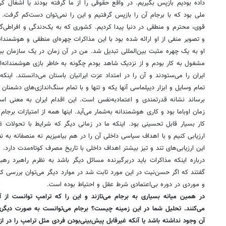
داده بودیم بازپس بگیریم. در واقع حقوقی را از ما گرفته بودند یا اشغال ک
ملی بود که با برجام آن را بازپس گرفتیم و این را نمی‌توان دست‌کم گرفت. نک
قوی، محترم و منطقی در دنیا پیدا کردیم. کشوری که به یک‌دندگی و افراطی‌
و تصویر منفی از او ارائه شده بود با این مذاکرات چهره‌ای منطقی و هوشمندان
او به یک چهره مثبت بین‌المللی تبدیل شد. من در آن زمان در یک سازمان بی
مشغول به کار بودم و از نزدیک شاهد بودم چگونه به‌ خاطر بازی هوشمندانه‌ای
ایران را می‌ستودند و آن را در امتداد عزت ایرانیان باستان می‌دانستند. اینکه
تمام وسایل و ابزار دیپلماسی آنها یکه و تنها و با تمام سنگ‌اندازی‌های دشمنا
برساند نشانه قدرتمندی و اعتمادبه‌نفس است. این اقدام ایران به معنی است
زمان اوباما بود و کاری هوشمندانه به‌شمار می‌آید. اینها همه از امتیازات برجام
کار بسیار قابل تحسینی بود. اینکه ما در زمانی دیگر که شرایط با تحولات غی
ارزیابی کنیم و با اهداف سیاسی داخلی آن را در هم بیامیزیم نه منصفانه به نظ
این ارزیابی‌های تند و تیز بیشتر اهداف داخلی با تاریخ مصرف کوتاه‌مدت دارد.
درباره اینکه مذاکرات باید دربرگیرنده مسائل دیگر باشد به نظرم راهبرد ر
گفتند که اگر حسن‌نیت در این مورد ثابت شد در موارد دیگر می‌توان بررسی کر
و موردی در دوره بی‌اعتمادی شرط عقل و احتیاط بوده است.
در همین میانه بسیاری به برجام می‌تازند و این را که ترامپ توانست از
می‌کنند. تحلیل شما در این زمینه چیست؟ برجام می‌توانست به صورت دیگری
آن وجود نداشته باشد یا آنکه غیرقابل پیش‌بینی‌بودن فردی مثل ترامپ را در ازب