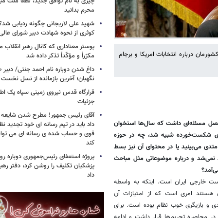
چیزی به نام توافق جدید، لطفا ملت مبع
محرم بدانید
شهید علی لاریجانی چگونه ردیابی شد؟/
کوثری از نحوه شهادت دبیر شورای عالی
پوستر معناداری که کانال رهبر انقلاب 
رمان درباره انتخابات امریکا و برجام
مکرّراً و مؤکّداً تذکر داده شد
نگهبان؛ آخرین بازمانده از نسل نخست 
قرارگاه قدس نیروی زمینی سپاه یک اطل
جزئیات
آقای رئیس جمهور! مطرح شدن شایعه ا
فصل مسئله‌ای داشت که سال‌ها استخوان
داد باید در تیم رسانه ای خود تجدید نظر
قوی و حساب شده ی رسانه ای می توان
ه‌ای شکست‌خورده شبیه شد، چه در حوزه
کند
تدی می‌بینید یا در محتوای آن نیز بسط
پروژه استعفای رئیس‌جمهوری دوباره روی
د نمی‌شد و درباره موضوعاتی مثل مباحث
پزشکیان تکلیف را روشن کرد، دفتر ره
‌آمد؟
داد
ت خارجی ایران است. اینکه به واسطه
روهی درصدد کم‎رنگ‌کردن اهمیت آن هستند امری است که از امتیازات آن
دی و بازیگری خوب نظام بوده است. برای
در محاصره تحریم‌ها قرار داشت و ادامه