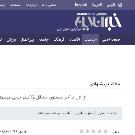
فارسی
العربية
English
تماس با ما
درباره ما
تبلیغات
آرشی
صفحه اصلی
سیاست
اقتصاد
فرهنگ
جامعه
بین‌الملل
ورزش
تا
مطالب پیشنهادی
از الان تا آخر تابستون حداقل 12کیلو چربی میسوزونی🧨
صفحه اصلی
اخبار سیاسی
احزاب و شخصیت‌ها
۱۶ مهر ۱۳۹۹ - ۰۶:۲۴
۰ نفر