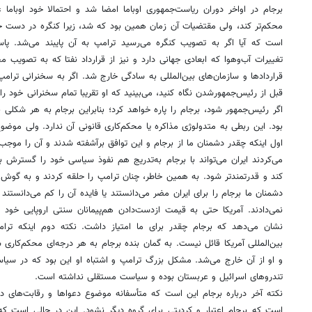
‌برجام در اواخر دوران ریاست‌جمهوری اوباما امضا شد و احتمالا خود اوباما ع
محکم‌تر کند، ولی مقتضیات آن زمان همین بود که شد، زیرا کنگره در دست ج
است که آیا اگر به تصویب کنگره می‌رسید ترامپ به آن پایبند می‌شد. پ
تغییرات آب‌وهوا که ابعادی جهانی دارد و نیز از قرارداد نفتا که به تصویب 
قراردادها و سازمان‌های بین‌المللی به سادگی خارج شد. اگر به سخنرانی ترامپ
قبل از رئیس‌جمهورشدن نگاه کنید، می‌بینید که او تقریبا تمام سخنرانی خود را
اگر رئیس‌جمهور شود، برجام را پاره خواهد کرد؛ بنابراین برجام به هر شکلی ب
بود. این ربطی به متدولوژی مذاکره یا محکم‌کاری قانونی آن ندارد. ولی موض
اول اینکه چقدر دشمنان ما از برجام و این توافق برآشفته شدند و آن‌ را موجب
می‌کردند ایران می‌تواند با برجام به‌تدریج هم نفوذ سیاسی خود را گسترش
کند و قدرتمندتر شود. به همین خاطر، چنان ترامپ را حلقه کردند و به گوش او
دشمنان ما برجام را برای ایران مضر می‌دانستند یا فایده آن را کم می‌دانستند 
نمی‌دادند. آمریکا حتی به قیمت ازدست‌دادن هم‌پیمانان سنتی اروپایی خود 
نشان می‌دهد که برجام چقدر برای ما امتیاز داشت. نکته دوم اینکه ترا
بین‌المللی آمریکا قائل نیست. به گمان بنده برجام به هر درجه‌ای محکم‌کا
و او از آن خارج می‌شد. مشکل بزرگ ترامپ و اشتباه او این بود که در سیاس
تندروهای اسرائیل و عربستان بوده و سیاست مستقلی نداشته است.
‌نکته آخر درباره برجام این است که متأسفانه موضوع دعواها و رقابت‌های د
است که برجام اعتبار و کِرِدیتی برای گروه دیگر نشود. این در حالی است که