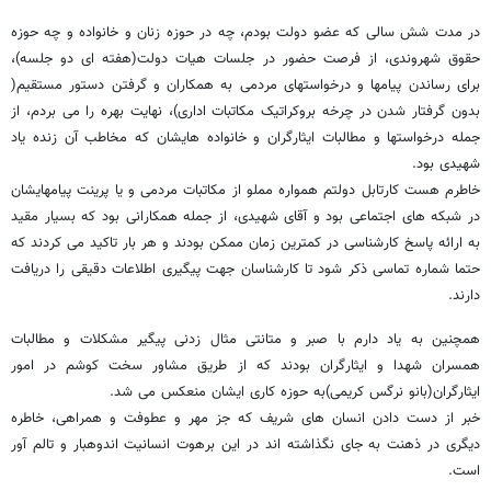
در مدت شش سالی که عضو دولت بودم، چه در حوزه زنان و خانواده و چه حوزه
حقوق شهروندی، از فرصت حضور در جلسات هیات دولت(هفته ای دو جلسه)،
برای رساندن پیامها و درخواستهای مردمی به همکاران و گرفتن دستور مستقیم(
بدون گرفتار شدن در چرخه بروکراتیک مکاتبات اداری)، نهایت بهره را می بردم، از
جمله درخواستها و مطالبات ایثارگران و خانواده هایشان که مخاطب آن زنده یاد
شهیدی بود.
خاطرم هست کارتابل دولتم همواره مملو از مکاتبات مردمی و یا پرینت پیامهایشان
در شبکه های اجتماعی بود و آقای شهیدی، از جمله همکارانی بود که بسیار مقید
به ارائه پاسخ‌ کارشناسی در کمترین زمان ممکن بودند و هر بار تاکید می کردند که
حتما شماره تماسی ذکر شود تا کارشناسان جهت پیگیری اطلاعات دقیقی را دریافت
دارند.
همچنین به یاد دارم با صبر و متانتی مثال زدنی پیگیر مشکلات و مطالبات
همسران شهدا و ایثارگران بودند که از طریق مشاور سخت کوشم در امور
ایثارگران(بانو نرگس کریمی)به حوزه کاری ایشان منعکس می شد.
خبر از دست دادن انسان های شریف که جز مهر و عطوفت و همراهی، خاطره
دیگری در ذهنت به جای نگذاشته اند در این برهوت انسانیت اندوهبار و تالم آور
است.