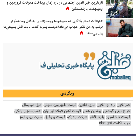
تازه‌ترین خبر تامین اجتماعی درباره زمان پرداخت معوقات فروردین و
اردیبهشت بازنشستگان
اعترافات دختر بلاگری که حمیدرضا رجب‌زاده را به قتل رسانده/ او
مرتب به من تذکر حجاب می‌داد/دوست پسرم گفت بابت قتل بسیجی‌ها
پول می‌دهند
وبگردی
خبرآنلاین
راه نو آنلاین
بازی آنلاین
قیمت تلویزیون سونی
مبل مینیمال
جراح بینی گوشتی
پرشین هتل
قیمت آهن فولاد ایرانیان
اعتبارسنجی بانکی
قیمت طلا امروز
بلیط قطار
شرکت رادوکو
قیمت پروفیل
سایت یوتوتایمز
خرید اکانت chatgpt