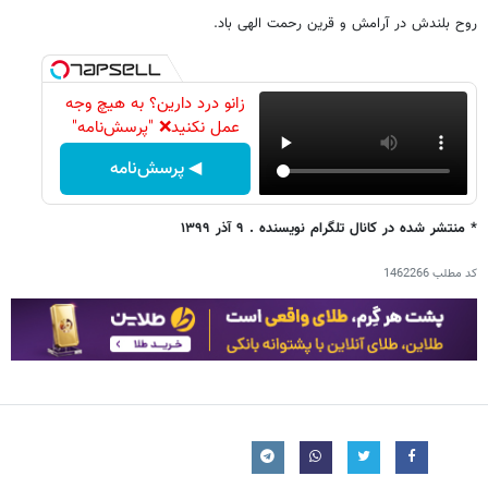
روح‌ بلندش در آرامش و قرین رحمت الهی باد.
زانو درد دارین؟ به هیچ وجه
عمل نکنید❌ "پرسش‌نامه"
◀ پرسش‌نامه
* منتشر شده در کانال تلگرام نویسنده . ۹ آذر ۱۳۹۹
کد مطلب
1462266