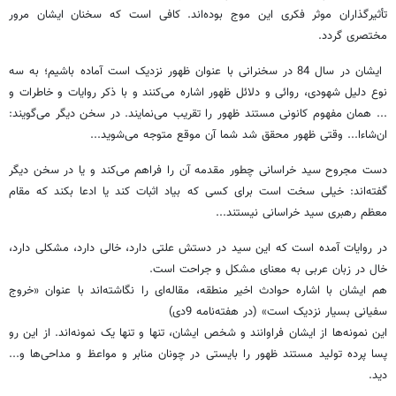
تأثیرگذاران موثر فکری این موج بوده‌اند. کافی است که سخنان ایشان مرور
مختصری گردد.
ایشان در سال 84 در سخنرانی با عنوان ظهور نزدیک است آماده باشیم؛ به سه
نوع دلیل شهودی، روائی و دلائل ظهور اشاره می‌کنند و با ذکر روایات و خاطرات و
... همان مفهوم کانونی مستند ظهور را تقریب می‌نمایند. در سخن دیگر می‌گویند:
ان‌شاءا... وقتی ظهور محقق شد شما آن موقع متوجه می‌شوید...
دست مجروح سید خراسانی چطور مقدمه آن را فراهم می‌کند و یا در سخن دیگر
گفته‌اند: خیلی سخت است برای کسی که بیاد اثبات کند یا ادعا بکند که مقام
معظم رهبری سید خراسانی نیستند...
در روایات آمده است که این سید در دستش علتی دارد، خالی دارد، مشکلی دارد،
خال در زبان عربی به معنای مشکل و جراحت است.
هم ایشان با اشاره حوادث اخیر منطقه، مقاله‌ای را نگاشته‌اند با عنوان «خروج
سفیانی بسیار نزدیک است» (در هفته‌نامه 9دی)
این نمونه‌ها از ایشان فراوانند و شخص ایشان، تنها و تنها یک نمونه‌اند. از این رو
پسا پرده تولید مستند ظهور را بایستی در چونان منابر و مواعظ و مداحی‌ها و...
دید.