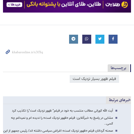
برچسب‌ها
فیلم ظهور بسیار نزدیک است
خبرهای مرتبط
آیت الله کورانی مطالب منتسب به خود در فیلم" ظهور نزدیک است"را تکذیب کرد
مشایی در پاسخ به خبرآنلاین: فیلم «ظهور نزدیک است» را ندیده ام و نمیدانم چه
کسی…
صحنه گردانان فیلم «ظهور نزدیک است» اغراض سیاسی داشته اند/ رئیس جمهور از این