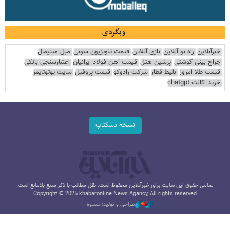
وبگردی
خبرآنلاین
راه نو آنلاین
بازی آنلاین
قیمت تلویزیون سونی
مبل مینیمال
جراح بینی گوشتی
پرشین هتل
قیمت آهن فولاد ایرانیان
اعتبارسنجی بانکی
قیمت طلا امروز
بلیط قطار
شرکت رادوکو
قیمت پروفیل
سایت یوتوتایمز
خرید اکانت chatgpt
نسخه دسکتاپ
تمامی حقوق این سایت برای خبرآنلاین محفوظ است. نقل مطالب با ذکر منبع بلامانع است.
Copyright © 2025 khabaronline News Agancy, All rights reserved
طراحی و تولید: نستوه