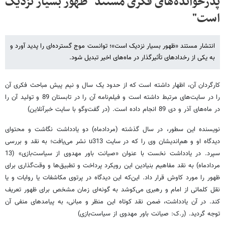
پدرخوانده‌های فکری مستند "ظهور بسیار نزدیک
است"
انتشار مستند «ظهور بسیار نزدیک است»؛ توانست موج گسترده‌ای را پدید آورد و
به یکی از رخدادهای تأثیرگذار در ماه‌های اخیر تبدیل شود.
کارگردان آن، اظهار داشته است که از حدود یک سال و نیم پیش مباحث فکری آن
را در سایت‌های مرتبط داشته است و فیلم‌نامه آن را در تابستان 89 و تولید آن را
در ماه‌های آذر و دی 89 انجام داده است. (در گفت‌وگو با سایت خبرآنلاین)
نویسنده این سطور، در سال گذشته (مردادماه) دو یادداشت نگاشت و محتوای
دیدگاه او و هم‌اندیشان وی را که در سایت u313 نشر می‌یافت؛ به نقد و بررسی
سپرد. در یادداشت نخست با عنوان «صیانت باور مهدوی از سیاست‌بازی» (13
مردادماه) به نقد مفاهیم بنیادین این رویکرد پرداخت و تطبیق‌ها و وقت‌گذاری برای
ظهور را مورد کاوش قرار داد. این‌که این دیدگاه در پرتوی مکاشفات یا روایات و یا
نقل کلماتی از امام و رهبری می‌کوشد به گونه‌ای زمان مشخص برای ظهور تعریف
کند. در آن یادداشت، ضمن نقد کوتاه این منظر و مبانی، به پیامدهای منفی آن
توجه گردید. (ر.ک: صیانت باور مهدوی از سیاست‌بازی)