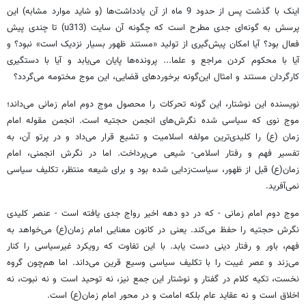
اینک با گذشت پس از حدود 9 ماه از آن یادداشت‌ها (و شاید موارد مشابه) این
پرسش به گونه‌ای جدی مطرح است که چگونه آن سایت (u313) تا چندی پیش
فعال بود؟ آیا امکان پیش‌گیری از تولید «مستند ظهور بسیار نزدیک است» نبود؟ و
آیا با محکوم کردن مراجع و علما... پرونده‌ها پایان می‌یابد و آیا با دستگیری
کارگردان مستند و امثال این‌گونه برخوردهای قضایی، این موج مختومه می‌گردد؟
نویسنده این نوشتار، این گونه تحرکات را محصول موج دوم امام زمانی می‌داند؛
موج نوی که سیاسی شده نگرش‌های انجمن حجتیه است. انجمن مقوله امام
زمان (ع) را کلیدی‌ترین مولفه اسلامیت و تشیع قرار می‌داد و در پرتو آن، به
تفسیر فهم و رفتار اسلامی- شیعی می‌پرداخت. اما در نگرش انجمنی، امام
زمان(ع) قبل از ظهور، سیاست‌زدایی شده بود و برای شیعه منتظر، تکلیف سیاسی
نمی‌آفرید.
موج دوم امام زمانی - که در دو دهه اخیر رواج جدی یافته است - عنصر کلیدی
نگرش حجتیه را حفظ می‌کند. یعنی در کانون معنایی امام زمان(ع) می‌خواهد به
فهم، باور و رفتار دینی دست یابد. با این تفاوت که رویکرد غیرسیاسی را کنار
می‌زند و عصر غیبت را با تکلیف سیاسی وسیع قرین می‌داند. اما هم‌چون گروه
نخست، تکیه کلام در گفتار و نوشتار این جمع نیز، نه توحید است و نه نبوت، نه
اخلاق است و نه عقاید عام بلکه امامت و در محور امام زمان(ع) است.