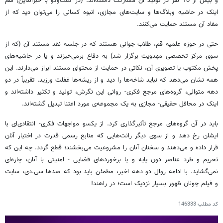
و بیش از 10 نفر در تولید آن مشارکت داشته‌اند. (در گفت‌وگو با خبرآنلاین) هم
اینک در حاشیه وبلاگ‌ها و سایت‌های مجازی، انبوه کسانی را می‌توان دید که از
مفاد آن مستند حمایت می‌کنند.
حتی در حوزه علمیه قم، طلاب جوانی هستند که در جلسه نقد مستند آن (که از
سوی مرکز تخصصی مهدویت برگزار شد) به دفاع برمی‌خیزند و یا در حاشیه‌های
پخش مکتوب یا تصویری آن، نکاتی در حمایت از محتوای مستند ابراز می‌دارند. این
همه نشان می‌دهد که نباید شاخه‌ها را دید و از ریشه‌ها غفلت ورزید. تقریباً در دو
دهه متوالی، گروه‌های مرجع فکری- روانی این نگرش، تولید و تکثیر داشته‌اند و
اینک در محافل حقیقی- مجازی به یک مجموعه‌ی مورد اعتنا تبدیل گشته‌اند.
باید در آن گروه‌های مرجع تأثیرگذاری کرد. از یکسو مواجهات فکری- انتقادی‌ای با
ایشان رخ دهد و از سوی دیگر رانت‌هایی که منابع رسمی قدرت در اختیار آنان
قرار داده و می‌دهند و سخنان آنان را مشروعیت می‌بخشند؛ قطع گردد. چه این که
تحریم و طرد عناصر دون پایه و یا برخوردهای قضایی - امنیتی با آنان، چاره‌ای
نمی‌گشاید. با ادامه روال دو دهه اخیر، مطمئن باید بود که صدها سی.دی، سایت
و فیلم چونان ظهور بسیار نزدیک است؛ در راهند!
کد مطلب
146333