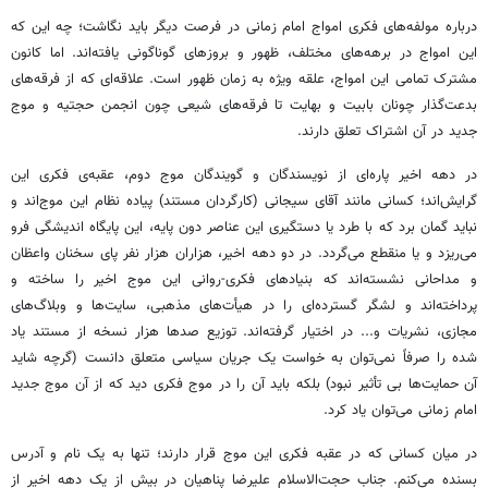
درباره مولفه‌های فکری امواج امام زمانی در فرصت دیگر باید نگاشت؛ چه این که
این امواج در برهه‌های مختلف، ظهور و بروزهای گوناگونی یافته‌اند. اما کانون
مشترک تمامی این امواج، علقه ویژه به زمان ظهور است. علاقه‌ای که از فرقه‌های
بدعت‌گذار چونان بابیت و بهایت تا فرقه‌های شیعی چون انجمن حجتیه و موج
جدید در آن اشتراک تعلق دارند.
در دهه اخیر پاره‌ای از نویسندگان و گویندگان موج دوم، عقبه‌ی فکری این
گرایش‌اند؛ کسانی مانند آقای سیجانی (کارگردان مستند) پیاده نظام این موج‌اند و
نباید گمان برد که با طرد یا دستگیری این عناصر دون پایه، این پایگاه اندیشگی فرو
می‌ریزد و یا منقطع می‌گردد. در دو دهه اخیر، هزاران هزار نفر پای سخنان واعظان
و مداحانی نشسته‌اند که بنیادهای فکری-روانی این موج اخیر را ساخته و
پرداخته‌اند و لشگر گسترده‌ای را در هیأت‌های مذهبی، سایت‌ها و وبلاگ‌های
مجازی، نشریات و... در اختیار گرفته‌اند. توزیع صدها هزار نسخه از مستند یاد
شده را صرفاً نمی‌توان به خواست یک جریان سیاسی متعلق دانست (گرچه شاید
آن حمایت‌ها بی تأثیر نبود) بلکه باید آن را در موج فکری دید که از آن موج جدید
امام زمانی می‌توان یاد کرد.
در میان کسانی که در عقبه فکری این موج قرار دارند؛ تنها به یک نام و آدرس
بسنده می‌کنم. جناب حجت‌الاسلام علیرضا پناهیان در بیش از یک دهه اخیر از