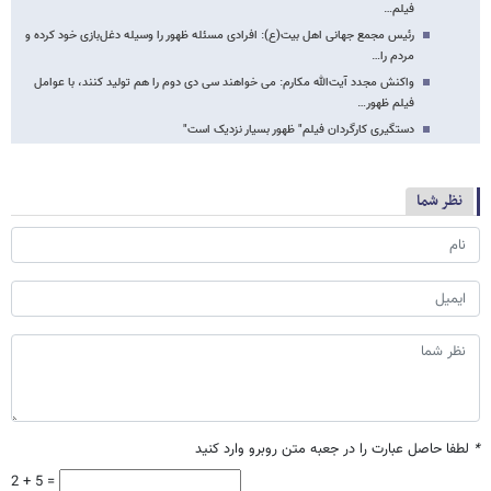
فیلم…
رئیس مجمع جهانی اهل بیت(ع): افرادی مسئله ظهور را وسیله دغل‌بازی خود کرده و
مردم را…
واکنش مجدد آیت‌الله مکارم: می خواهند سی دی دوم را هم تولید کنند، با عوامل
فیلم ظهور…
دستگیری کارگردان فیلم" ظهور بسیار نزدیک است"
نظر شما
*
لطفا حاصل عبارت را در جعبه متن روبرو وارد کنید
2 + 5 =