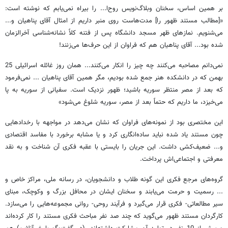
بر همین اساس، سخنان وبلاگ‌نویس روح‌ا... را بیراه نمی‌یابم که نوشته است:
«[مطالب مستند ظهور را] مدت‌هاست روی منبر داریم از امثال آقای پناهیان و...
می‌شنویم. نمازهای ظهر مسجد دانشگاه پس از فتنه کلاً نشانه‌شناسی آخرالزمان
شده بود... آقای پناهیان هم که فراوان از این حرف‌ها می‌زنند!
نمی‌دانم مصاحبه می‌کنند چه چیز را انکار می‌کنند... همان روز غائله اسرائیلی 25
بهمن که در دانشکده هنر جمع شده بودیم، مگر همین آقای پناهیان ... نمی‌فرمود
که بعد از مصر منتظر سوریه باشید؛ ظهور نزدیک است. سفیانی از سوریه به پا
می‌خیزد، ما داریم که حتماً بعد از مصر، سوریه شلوغ می‌شود»
این مختصری بود از نمونه‌های فراوان که نشان می‌دهد در مواجهه با رخدادهایی
چون مستند یاد شده نباید ساده‌انگاری کرد و یا مشابه برخورد با مفاسد اقتصادی
و... ضعیف‌کشی داشت. این جریان را بایستی با عقبه فکری آن شناخت و به نقد
معرفتی و اجتماعی‌اش پرداخت.
گرو‌ه‌های مرجع فکری این گونه طلاب و دانشجویان، در رسانه ملی، مراکز خاص و
... رسمیت و حرمت می‌یابند و سخنان ایشان در محافل بزرگ و وکوچک، مبنای
سیر مطالعاتی- فکری قرار می‌گیرد و فرآیند روحی- روانی مجموعه‌هایی را می‌سازد.
کارگردان مستند ظهور می‌گوید که چند صد نفر مباحث فکری مستند را کار کرده‌اند