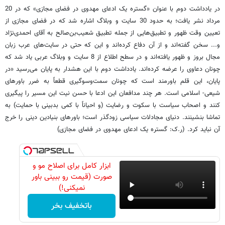
در یادداشت دوم با عنوان «گستره یک ادعای مهدوی در فضای مجازی» که در 20
مرداد نشر یافت؛ به حدود 30 سایت و وبلاگ اشاره شد که در فضای مجازی از
تعیین وقت ظهور و تطبیق‌هایی از جمله تطبیق شعیب‌بن‌صالح به آقای احمدی‌نژاد
و... سخن گفته‌اند و از آن دفاع کرده‌اند و این که حتی در سایت‌های عرب زبان
مجال بروز و ظهور یافته‌اند و در سطح اطلاع از 8 سایت و وبلاگ عربی یاد شد که
چونان دعاوی را عرضه کرده‌اند. یادداشت دوم با این هشدار به پایان می‌رسید «در
پایان، این قلم باورمند است که چونان سمت‌وسوگیری قطعاً به ضرر باورهای
شیعی- اسلامی است. هر چند مدافعان این ادعا با حسن نیت این مسیر را پیگیری
کنند و اصحاب سیاست با سکوت و رضایت (و احیاناً با کمی بدبینی با حمایت) به
تماشا بنشینند. دنیای مجادلات سیاسی زودگذر است؛ باورهای بنیادین دینی را خرج
آن نباید کرد. (ر.ک: گستره یک ادعای مهدوی در فضای مجازی)
ابزار کامل برای اصلاح مو و
صورت (قیمت رو ببینی باور
نمیکنی!)
باتخفیف بخر