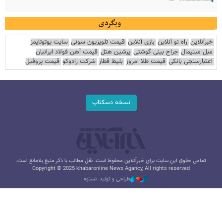
وبگردی
خبرآنلاین
راه نو آنلاین
بازی آنلاین
قیمت تلویزیون سونی
سایت یوتوتایمز
مبل مینیمال
جراح بینی گوشتی
پرشین هتل
قیمت آهن فولاد ایرانیان
اعتبارسنجی بانکی
قیمت طلا امروز
بلیط قطار
شرکت رادوکو
قیمت پروفیل
نسخه دسکتاپ
تمامی حقوق این سایت برای خبرآنلاین محفوظ است. نقل مطالب با ذکر منبع بلامانع است.
Copyright © 2025 khabaronline News Agancy, All rights reserved
طراحی و تولید: نستوه