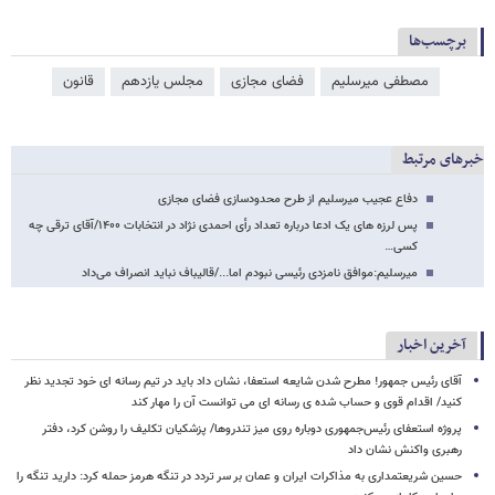
برچسب‌ها
مصطفی میرسلیم
فضای مجازی
مجلس یازدهم
قانون
خبرهای مرتبط
دفاع عجیب میرسلیم از طرح محدودسازی فضای مجازی
پس لرزه های یک ادعا درباره تعداد رأی احمدی نژاد در انتخابات ۱۴۰۰/آقای ترقی چه
کسی…
میرسلیم:موافق نامزدی رئیسی نبودم اما.../قالیباف نباید انصراف می‌داد
آخرین اخبار
آقای رئیس جمهور! مطرح شدن شایعه استعفا، نشان داد باید در تیم رسانه ای خود تجدید نظر
کنید/ اقدام قوی و حساب شده ی رسانه ای می توانست آن را مهار کند
پروژه استعفای رئیس‌جمهوری دوباره روی میز تندروها/ پزشکیان تکلیف را روشن کرد، دفتر
رهبری واکنش نشان داد
حسین شریعتمداری به مذاکرات ایران و عمان بر سر تردد در تنگه هرمز حمله کرد: دارید تنگه را