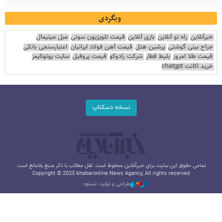
وبگردی
خبرآنلاین
راه نو آنلاین
بازی آنلاین
قیمت تلویزیون سونی
مبل مینیمال
جراح بینی گوشتی
پرشین هتل
قیمت آهن فولاد ایرانیان
اعتبارسنجی بانکی
قیمت طلا امروز
بلیط قطار
شرکت رادوکو
قیمت پروفیل
سایت یوتوتایمز
خرید اکانت chatgpt
نسخه دسکتاپ
تمامی حقوق این سایت برای خبرآنلاین محفوظ است. نقل مطالب با ذکر منبع بلامانع است.
Copyright © 2025 khabaronline News Agancy, All rights reserved
طراحی و تولید: نستوه