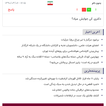
بدون نام
۱۶:۱۵ - ۱۳۹۰/۰۳/۰۶
پاسخ
0
0
دکتری کی جوابش میاد؟
آخرین اخبار
برخورد مرگبار با تیر چراغ برق/ جزئیات
اعضای هیئت علمی، دانشجویان نخبه و کارکنان دانشگاه در یک شبکه‌ اثرگذار
پیش‌بینی کارشناس هواشناسی برای روزهای آینده تهران
چهارمین کودک قربانی حمله سگ‌های بلاصاحب؛ حمله ۶ قلاده سگ به آراد ۹ ساله
النینو در راه است؛ پاییز امسال پرچالش می‌شود؟
پربیننده‌ترین
پایان ۱۱ ماه فرار؛ قاتل قهرمان کراسفیت با چهره‌ای تغییرکرده دستگیر شد
«تجرد قطعی» در حال تبدیل شدن به سبک زندگی است
محدودیت‌های ترافیکی جاده چالوس اعلام شد
کشف بقایای یک جسد در ارتفاعات شمیرانات