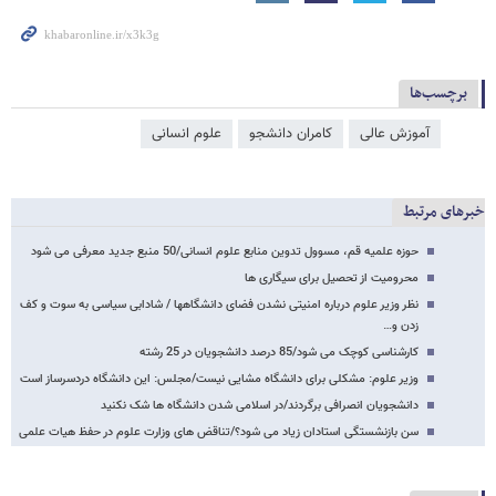
برچسب‌ها
آموزش عالی
کامران دانشجو
علوم انسانی
خبرهای مرتبط
حوزه علمیه قم، مسوول تدوین منابع علوم انسانی/50 منبع جدید معرفی می شود
محرومیت از تحصیل برای سیگاری ها
نظر وزیر علوم درباره امنیتی نشدن فضای دانشگاهها / شادابی سیاسی به سوت و کف
زدن و…
کارشناسی کوچک می شود/85 درصد دانشجویان در 25 رشته
وزیر علوم: مشکلی برای دانشگاه مشایی نیست/مجلس: این دانشگاه دردسرساز است
دانشجویان انصرافی برگردند/در اسلامی شدن دانشگاه ها شک نکنید
سن بازنشستگی استادان زیاد می شود؟/تناقض های وزارت علوم در حفظ هیات علمی