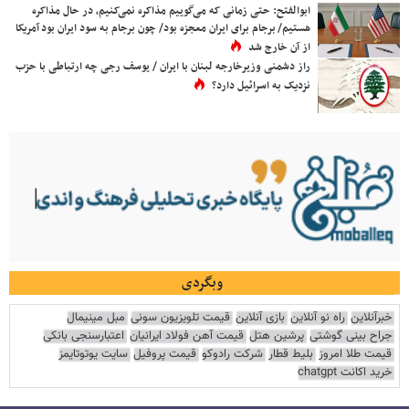
ابوالفتح: حتی زمانی که می‌گوییم مذاکره نمی‌کنیم، در حال مذاکره
هستیم/ برجام برای ایران معجزه بود/ چون برجام به سود ایران بود آمریکا
از آن خارج شد
راز دشمنی وزیرخارجه لبنان با ایران / یوسف رجی چه ارتباطی با حزب
نزدیک به اسرائیل دارد؟
وبگردی
خبرآنلاین
راه نو آنلاین
بازی آنلاین
قیمت تلویزیون سونی
مبل مینیمال
جراح بینی گوشتی
پرشین هتل
قیمت آهن فولاد ایرانیان
اعتبارسنجی بانکی
قیمت طلا امروز
بلیط قطار
شرکت رادوکو
قیمت پروفیل
سایت یوتوتایمز
خرید اکانت chatgpt