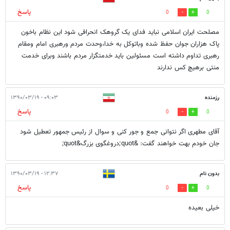
پاسخ
0
0
مصلحت ایران اسلامی نباید فدای یک گروهک انحرافی شود این نظام باخون
پاک هزاران جوان حفظ شده وباتوکل به خدا،وحدت مردم ورهبری امام ومقام
رهبری تداوم داشته است مسئولین باید خدمتگزار مردم باشند وبرای خدمت
منتی برهیچ کس ندارند
رزمنده
۰۹:۰۳ - ۱۳۹۰/۰۳/۱۹
پاسخ
0
0
آقای مطهری اگر نتوانی جمع و جور کنی و سوال از رئیس جمهور تعطیل شود
جان خودم بهت خواهند گفت: &quot;دروغگوی بزرگ&quot;
بدون نام
۱۲:۳۷ - ۱۳۹۰/۰۳/۱۹
پاسخ
0
0
خیلی بعیده