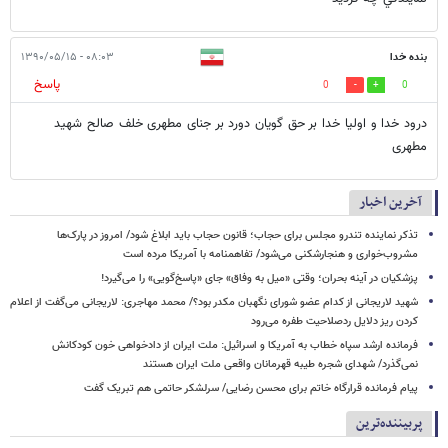
بنده خدا
۰۸:۰۳ - ۱۳۹۰/۰۵/۱۵
پاسخ
0
0
درود خدا و اولیا خدا بر حق گویان دورد بر جنای مطهری خلف صالح شهید
مطهری
آخرین اخبار
تذکر نماینده تندرو مجلس برای حجاب؛ قانون حجاب باید ابلاغ شود/ امروز در پارک‌ها
مشروب‌خواری و هنجارشکنی می‌شود/ تفاهمنامه با آمریکا مرده است
پزشکیان در آینه بحران؛ وقتی «میل به وفاق» جای «پاسخ‌گویی» را می‌گیرد!
شهید لاریجانی از کدام عضو شورای نگهبان مکدر بود؟/ محمد مهاجری: لاریجانی می‌گفت از اعلام
کردن ریز دلایل ردصلاحیت طفره می‌رود
فرمانده ارشد سپاه خطاب به آمریکا و اسرائیل: ملت ایران از دادخواهی خون کودکانش
نمی‌گذرد/ شهدای شجره طیبه قهرمانان واقعی ملت ایران هستند
پیام فرمانده قرارگاه خاتم برای محسن رضایی/ سرلشکر حاتمی هم تبریک گفت
پربیننده‌ترین