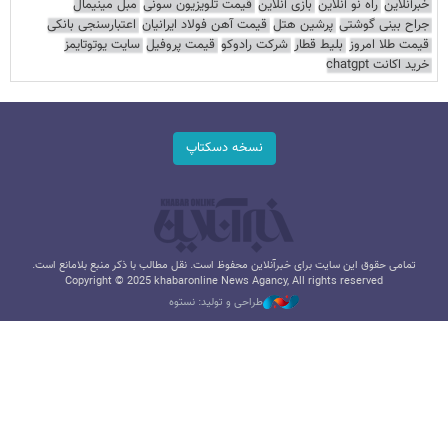
خبرآنلاین
راه نو آنلاین
بازی آنلاین
قیمت تلویزیون سونی
مبل مینیمال
جراح بینی گوشتی
پرشین هتل
قیمت آهن فولاد ایرانیان
اعتبارسنجی بانکی
قیمت طلا امروز
بلیط قطار
شرکت رادوکو
قیمت پروفیل
سایت یوتوتایمز
خرید اکانت chatgpt
نسخه دسکتاپ
تمامی حقوق این سایت برای خبرآنلاین محفوظ است. نقل مطالب با ذکر منبع بلامانع است.
Copyright © 2025 khabaronline News Agancy, All rights reserved
طراحی و تولید: نستوه