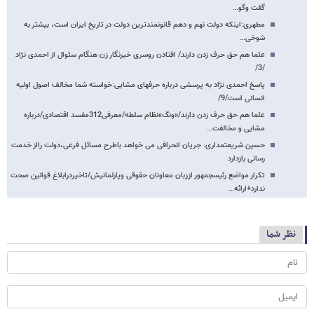
گفت وگو…
مطهری:اینکه دولت نهم و دهم قانونمندترین دولت​ ​در تاریخ ایران است، بیشتر به
شوخی…
علما هم حق حرف زدن دارند/ افتادن روسری خبرنگار زن هنگام سئوال از احمدی نژاد
/3/
پاسخ احمدی نژاد به پرسشی درباره حرفهای مشایی:خواسته شما مخالف اصول اولیه
انسانی است/9/
علما هم حق حرف زدن دارند/«ونگ»نظام سلطه/معرفی312مفسد اقتصادی/درباره
مشایی و مخالفت…
حسین شریعتمداری: جریان انحرافی می خواهد باطرح مسائل فرعی،دولت رااز خدمت
رسانی بازدارد
تکرار مواضع رئیس​جمهور اززبان معاونان حقوقی وپارلمانیش/تاخیردرابلاغ قوانین صحت
ندارد+ارائه…
نظر شما