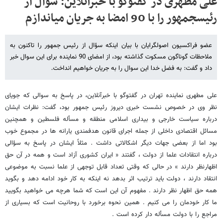
علی مطهری در گفت​وگو با خبرآنلاین: سوال از
رئیس​جمهور را با 90 امضا به جریان می​اندازم
عضو فراکسیون اصولگرایان با بیان اینکه سؤال از رئیس جمهور را تاکنون به
ملاحظات گوناگون مسکوت گذاشته بود، از امضای 90 نماینده برای این سوال خبر
داد و گفت: به فضل خدا این سوال را به جریان خواهیم انداخت.
علی مطهری نماینده تهران در گفت​وگو با خبرآنلاین، در پاسخ به سوالی که جویای
نظر وی در خصوص نشست خبری دیروز رئیس جمهور بود، گفت: نظرات ایشان
درباره سیاست خارجی و بیداری اسلامی منطقه و مسأله فلسطین و همچنین
مسائل اقتصادی داخلی از جمله اجرای قانون هدفمندی یارانه ها در مجموع خوب
بود اما از بعضی جهات دیگر اشکالاتی داشت . مثلاً ایشان در پاسخ به سؤالی
درباره انتقادات علما از دولت ، گفتند « ایران کشوری آزاد است و همه در آن حق
اظهارنظر دارند » در حالی که وقتی تعداد قابل توجهی از علما نسبت به موضوعی
انتقاد دارند ، دولت باید ترتیب اثر بدهد نه اینکه به کار خود ادامه دهد و بگوید
همه حق اظهار نظر دارند . مفهوم آن این است که شما هرچه می خواهید بگویید
ما کار خودمان را می کنیم . همین نحوه برخورد با روحانیت است که بسیاری از
مراجع را با دولت مسأله دار کرده است .