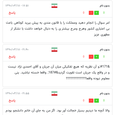
بدون نام
۱۷:۵۱ - ۱۳۹۰/۰۳/۱۸
پاسخ
0
0
امر سوال را انجام دهید ومملکت را با قانون مندی به پیش ببرید کوتاهی باعث
بی اعتباری کشور وهرج ومرج بیشتر ی را به دنبال خواهد داشت با نشکر ار
مطهری عزیز
بدون نام
۲۱:۴۰ - ۱۳۹۰/۰۳/۱۸
پاسخ
0
0
&#171;و آن نظریه که هیچ تفکیکی میان آن جریان و آقای احمدی نژاد نیست
و در واقع یک جریان است تقویت گردید&#187; واقعا خسته نباشید. ینی
معلوم نبوده واقعا؟؟؟؟؟؟؟؟؟؟؟؟؟
بدون نام
۲۱:۵۵ - ۱۳۹۰/۰۳/۱۸
پاسخ
0
0
والا آنچه ما دیدیم بسیار خجالت آور بود. اگر من به جای آن خانم دانشجو بودم