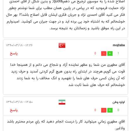
اصلاح شده را به موسوی ترجیح می دهم&quot; و بدین شکل از آقای احمدی
نژاد حمایت فرمودید که در پیامی در پایین همان مطلب برای شما نوشتم چطور
فکر می کنید آقای احمدی نژاد و جریان فکری ایشان قابل اصلاح باشد؟! بهر حال
خوشحالم که به اشتباه خود پی برده اید و در جهت جبران می کوشید. امیدوارم
در این راه موفق باشید و زحماتتان به نتیجه برسد.
۱۲:۲۶ - ۱۳۹۰/۰۳/۱۸
mojtaba
پاسخ
0
1
آقای مطهری من شما رو مظهر نماینده آزاد و شجاع می دانم و از همینجا خدا
قوت می گویم.هرچند در ابتدای راه بدون هیچ گرم کردنی آمدید و حرف زدید
که آن زمان کسی حرف های شما را نفهمید و انگ مخالف را به شما زدند
خوشحالم که حرف های شما ثابت شد
اواره وطن
۱۲:۵۰ - ۱۳۹۰/۰۳/۱۸
پاسخ
0
0
اقاي مطهري زماني ميتوانيد كار را درست انجام دهيد كه راي مردم محترم باشد
ولاغير.