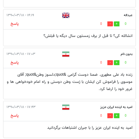
عبداله
۱۴:۱۹ - ۱۳۹۰/۰۳/۱۸
پاسخ
0
0
انشالله کی‌؟ تا قبل از برف زمستون سال دیگه یا قبلش؟
بدون نام
۱۷:۰۳ - ۱۳۹۰/۰۳/۱۸
پاسخ
0
0
زنده باد علی مطهری. ضمنا دوست گرامی &quot;دلسوز وطن&quot; آقای
موسوی را فراموش کن ایشان با ژست وطن دوستی و راه امام خودخواهی ها و
غرور خود را ارضا کرد.
امید به اینده ایران عزیز
۱۷:۴۳ - ۱۳۹۰/۰۳/۱۸
پاسخ
0
0
امید به اینده ایران عزیز را با جبران اشتباهات برگردانید