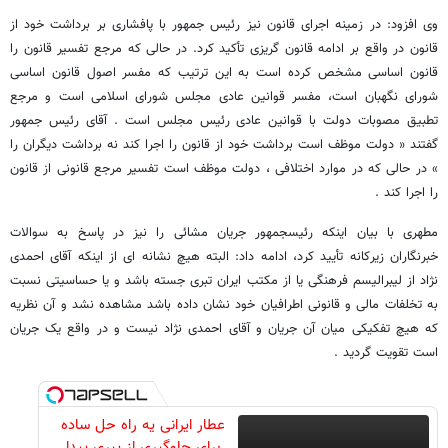
وی افزود: در زمینه اجرای قانون نیز رئیس جمهور با پافشاری بر برداشت خود از
قانون در واقع بر ادامه قانون گریزی تأکید کرد. در حالی که مرجع تفسیر قانون را
قانون اساسی مشخص کرده است به این ترتیب که مفسر اصول قانون اساسی
شورای نگهبان است، مفسر قوانین عادی مجلس شورای اسلامی است و مرجع
تطبیق مصوبات دولت با قوانین عادی رئیس مجلس است . آقای رئیس جمهور
گفتند « دولت موظف است برداشت خود از قانون را اجرا کند نه برداشت دیگران را
» در حالی که در موارد اختلافی ، دولت موظف است تفسیر مرجع قانونی از قانون
را اجرا کند .
مطهری با بیان اینکه رئیس​جمهور جریان مشائی را نیز در پاسخ به سوالات
خبرنگاران زیرکانه تأیید کرد، ادامه داد: البته هیچ نشانه ای از اینکه آقای احمدی
نژاد از لیبرالیسم فرهنگی یا از مکتب ایران تبری جسته باشد و یا حساسیتی نسبت
به تخلفات مالی و قانونی اطرافیان خود نشان داده باشد مشاهده نشد و آن نظریه
که هیچ تفکیکی میان آن جریان و آقای احمدی نژاد نیست و در واقع یک جریان
است تقویت گردید .
عطار ایرانی یه راه حل ساده
برای جلوگیری از پیری پیدا