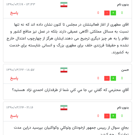
بدون نام
۱۳:۳۳ - ۱۳۹۰/۰۳/۱۹
پاسخ
0
0
اقای مطهری از اغاز فعالیتشان در مجلس تا کنون نشان داده اند که نه تنها
نسبت به مسائل مملکتی اگاهی عمیقی دارند بلکه در عمل نیز منافع کشور و
نظام را به هر چیز دیگری ترجیح می دهند.ایشان هرگز از چهارچوب اعتدال خارج
نشده و حقیقتا فرزندی خلف برای مطهری بزرگ و انسانی شایسته برای خدمت
به کشورند.
حسن
۱۸:۵۷ - ۱۳۹۰/۰۳/۲۲
پاسخ
0
0
آقاي محترمي كه گفتي بي جا مي كني شما از طرفداران احمدي نژاد هستيد؟
بدون نام
۲۱:۱۶ - ۱۳۹۰/۰۳/۲۴
پاسخ
0
0
بجاي سوال از رييس جمهور ازخودتان وتوكلي وكواكبيان بپرسيد دراين مدت
نمايندگي چه كرديد