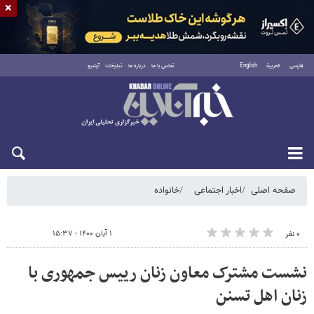
×
فارسی
العربية
English
تماس با ما
درباره ما
تبلیغات
آرشیو
شنبه ۱۷ مرداد ۱۴۰۵
صفحه اصلی
اخبار اجتماعی
خانواده
۱ آبان ۱۴۰۰ - ۱۵:۳۷
۰ نفر
نشست مشترک معاون زنان رییس جمهوری با
زنان اهل تسنن