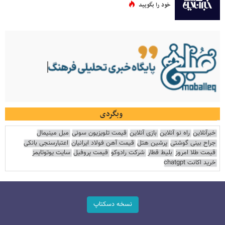
خود را بگویید
وبگردی
خبرآنلاین
راه نو آنلاین
بازی آنلاین
قیمت تلویزیون سونی
مبل مینیمال
جراح بینی گوشتی
پرشین هتل
قیمت آهن فولاد ایرانیان
اعتبارسنجی بانکی
قیمت طلا امروز
بلیط قطار
شرکت رادوکو
قیمت پروفیل
سایت یوتوتایمز
خرید اکانت chatgpt
نسخه دسکتاپ