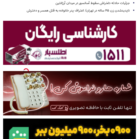
جزئیات حادثه دلخراش سقوط آسانسور در میدان آرژانتین
ناپدیدشدن زن ۴۵ ساله در تهران/ اعتراف پدر خانواده به قتل همسر و دخترش