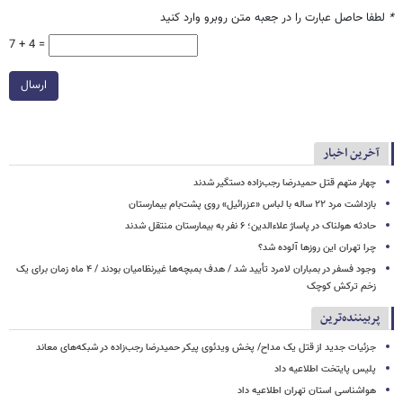
*
لطفا حاصل عبارت را در جعبه متن روبرو وارد کنید
7 + 4 =
ارسال
آخرین اخبار
چهار متهم قتل حمیدرضا رجب‌زاده دستگیر شدند
بازداشت مرد ۲۲ ساله با لباس «عزرائیل» روی پشت‌بام بیمارستان
حادثه هولناک در پاساژ علاءالدین؛ ۶ نفر به بیمارستان منتقل شدند
چرا تهران این روزها آلوده شد؟
وجود فسفر در بمباران لامرد تأیید شد / هدف بمبچه‌ها غیرنظامیان بودند / ۴ ماه زمان برای یک
زخم ترکش کوچک
پربیننده‌ترین
جزئیات جدید از قتل یک مداح/ پخش ویدئوی پیکر حمیدرضا رجب‌زاده در شبکه‌های معاند
پلیس پایتخت اطلاعیه داد
هواشناسی استان تهران اطلاعیه داد