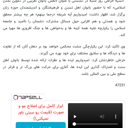
انسیه خزعلی روز شنبه در نشستی با عنوان «نقش بانوان تقریبی در تکوین تمدن
اسلامی» که با حضور بانوان اهل تسنن و فرهیختگان و اندیشمندان حوزه زنان
برگزار شد، اظهار داشت: امیدواریم آیه شریفه «رحما بینهم» هر چه بیشتر محقق
شود و همدلی و هم افزایی حول مسائل مشترک، دشمنان را ناامید و جامعه
اسلامی را یکپارچه علیه همه کینه ها و بدخواهی ها و جنگ افروزی ها مهیا می
کند.
وی تاکید کرد: این یکپارچگی مشت محکمی خواهد بود بر دهان آنان که از تفاوت
ها و دیدگاه ها و سلایق مختلف برای خود بهره می گیرند.
خزعلی خاطرنشان کرد: امیدواریم ایده ها و نظرات ارائه شده توسط بانوان اهل
سنت و اشتراک گذاری این ایده ها، آغازی برای حرکت های بزرگ تر و فراتر در
سطح ملی و بین المللی باشد.
47231
ابزار کامل برای اصلاح مو و
صورت (قیمت رو ببینی باور
نمیکنی!)