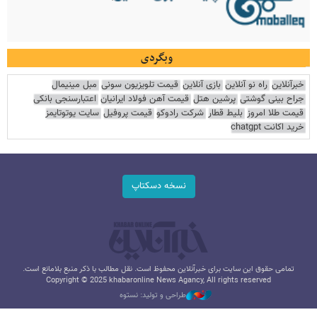
وبگردی
خبرآنلاین
راه نو آنلاین
بازی آنلاین
قیمت تلویزیون سونی
مبل مینیمال
جراح بینی گوشتی
پرشین هتل
قیمت آهن فولاد ایرانیان
اعتبارسنجی بانکی
قیمت طلا امروز
بلیط قطار
شرکت رادوکو
قیمت پروفیل
سایت یوتوتایمز
خرید اکانت chatgpt
نسخه دسکتاپ
تمامی حقوق این سایت برای خبرآنلاین محفوظ است. نقل مطالب با ذکر منبع بلامانع است.
Copyright © 2025 khabaronline News Agancy, All rights reserved
طراحی و تولید: نستوه