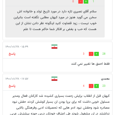
0
1
سلام آقای نصیری تازه دارد در مورد تاریخ تولد و خانواده اش
سخن می گوید هنوز در مورد کیهان مطلبی نگفته است بنابراین
خوب نیست ، زود قضاوت کنید اینگونه نظر دادن نشان از این
هست که حب و بغض بر افکار شما حاکم هست تا علم
۱۵:۴۹ - ۱۴۰۰/۰۸/۲۸
پاسخ
3
28
فقط احمق ها تغيير نمي كنند
محمدی
۱۷:۵۷ - ۱۴۰۰/۰۸/۲۸
پاسخ
4
23
کیهان قبل از انقلاب برایش زحمت بسیاری کشیده شد کارکنان فعال ومدیر
مسئول خوبی داشت که برای برپا بودن ان بسیار کوشش کردند حقش نبود
مصادره شود وحقش نبود ادم هایی که تحصیلات ادبی وفرهتگی بالایی
نداشتند در ان مشغول شوند طی اعتراف خودتان درس حوزه بیشترش عربی