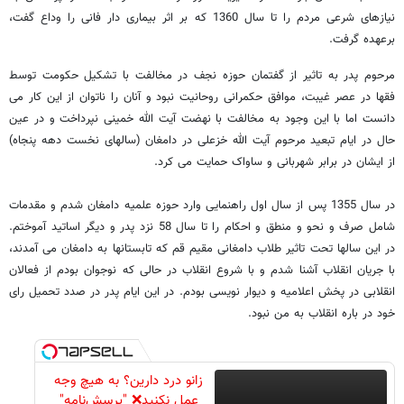
نیازهای شرعی مردم را تا سال 1360 که بر اثر بیماری دار فانی را وداع گفت،
برعهده گرفت.
مرحوم پدر به تاثیر از گفتمان حوزه نجف در مخالفت با تشکیل حکومت توسط
فقها در عصر غیبت، موافق حکمرانی روحانیت نبود و آنان را ناتوان از این کار می
دانست اما با این وجود به مخالفت با نهضت آیت الله خمینی نپرداخت و در عین
حال در ایام تبعید مرحوم آیت الله خزعلی در دامغان (سالهای نخست دهه پنجاه)
از ایشان در برابر شهربانی و ساواک حمایت می کرد.
در سال 1355 پس از سال اول راهنمایی وارد حوزه علمیه دامغان شدم و مقدمات
شامل صرف و نحو و منطق و احکام را تا سال 58 نزد پدر و دیگر اساتید آموختم.
در این سالها تحت تاثیر طلاب دامغانی مقیم قم که تابستانها به دامغان می آمدند،
با جریان انقلاب آشنا شدم و با شروع انقلاب در حالی که نوجوان بودم از فعالان
انقلابی در پخش اعلامیه و دیوار نویسی بودم. در این ایام پدر در صدد تحمیل رای
خود در باره انقلاب به من نبود.
زانو درد دارین؟ به هیچ وجه
عمل نکنید❌ "پرسش‌نامه"