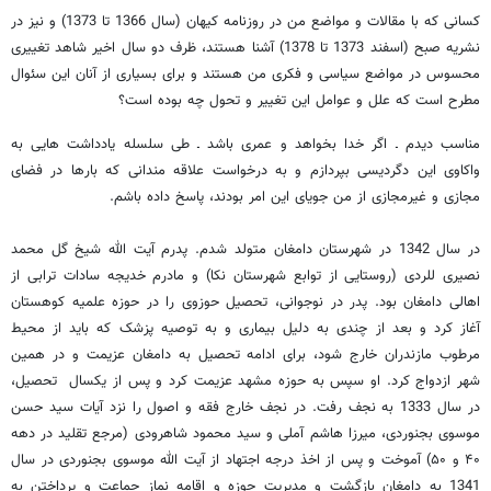
کسانی که با مقالات و مواضع من در روزنامه کیهان (سال 1366 تا 1373) و نیز در
نشریه صبح (اسفند 1373 تا 1378) آشنا هستند، ظرف دو سال اخیر شاهد تغییری
محسوس در مواضع سیاسی و فکری من هستند و برای بسیاری از آنان این سئوال
مطرح است که علل و عوامل این تغییر و تحول چه بوده است؟
مناسب دیدم ـ اگر خدا بخواهد و عمری باشد ـ طی سلسله یادداشت هایی به
واکاوی این دگردیسی بپردازم و به درخواست علاقه مندانی که بارها در فضای
مجازی و غیرمجازی از من جویای این امر بودند، پاسخ داده باشم.
در سال 1342 در شهرستان دامغان متولد شدم. پدرم آیت الله شیخ گل محمد
نصیری للردی (روستایی از توابع شهرستان نکا) و مادرم خدیجه سادات ترابی از
اهالی دامغان بود. پدر در نوجوانی، تحصیل حوزوی را در حوزه علمیه کوهستان
آغاز کرد و بعد از چندی به دلیل بیماری و به توصیه پزشک که باید از محیط
مرطوب مازندران خارج شود، برای ادامه تحصیل به دامغان عزیمت و در همین
شهر ازدواج کرد. او سپس به حوزه مشهد عزیمت کرد و پس از یکسال تحصیل،
در سال 1333 به نجف رفت. در نجف خارج فقه و اصول را نزد آیات سید حسن
موسوی بجنوردی، میرزا هاشم آملی و سید محمود شاهرودی (مرجع تقلید در دهه
۴۰ و ۵۰) آموخت و پس از اخذ درجه اجتهاد از آیت الله موسوی بجنوردی در سال
1341 به دامغان بازگشت و مدیریت حوزه و اقامه نماز جماعت و پرداختن به