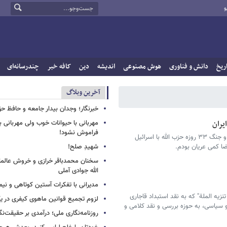
و
ریخ
دانش و فناوری
هوش مصنوعی
اندیشه
دین
کافه خبر
چندرسانه‌ای
آخرین وبلاگ
خبرنگار؛ وجدان بیدار جامعه و حافظ ح
یران
مهربانی با حیوانات خوب ولی مهربانی با
فراموش نشود!
چند سال پیش در سفری به لبنان، در موزه نظامی و جنگ ۳۳ روزه حزب الله با اسرائیل
ا کمی عریان بودم.
شهیدِ صلح!
سخنان محمدباقر خرازی و خروش عالم
الله جوادی آملی
مدیرانی با تفکرات آستین کوتاهی و نی
نزیه الملة" که به نقد استبداد قاجاری
لزوم تجمیع قوانین ماهوی کیفری در 
 و سیاسی، به حوزه بررسی و نقد کلامی و
روزنامه‌نگاری ملی؛ درآمدی بر حقیقت‌نگا