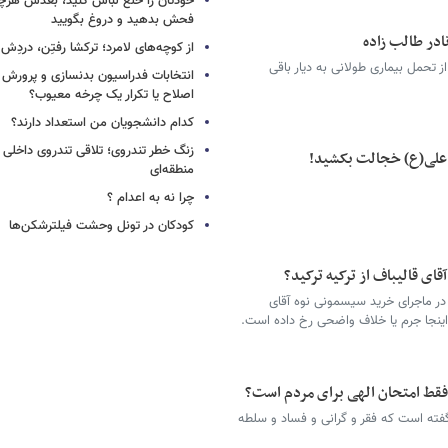
خودتان را خلع لباس کنید، بعدش هرچ
فحش بدهید و دروغ بگویید
ادر طالب زاده
از کوچه‌های لامرد؛ ترکشا رفتِن، دردِش 
ز تحمل بیماری طولانی به دیار باقی
انتخابات فدراسیون بدنسازی و پرورش 
اصلاح یا تکرار یک چرخه معیوب؟
کدام دانشجویان من استعداد دارند؟
زنگ خطر تندروی؛ تلاقی تندروی داخلی 
ز علی(ع) خجالت بکشید!
منطقه‌ای
چرا نه به اعدام ؟
کودکان در تونل وحشت فیلترشکن‌ها
ای قالیباف از ترکیه ترکید؟
 در ماجرای خرید سیسمونی نوه آقای
ر اینجا جرم یا خلاف واضحی رخ داده است.
 فقط امتحان الهی برای مردم است؟
فته است که فقر و گرانی و فساد و سلطه