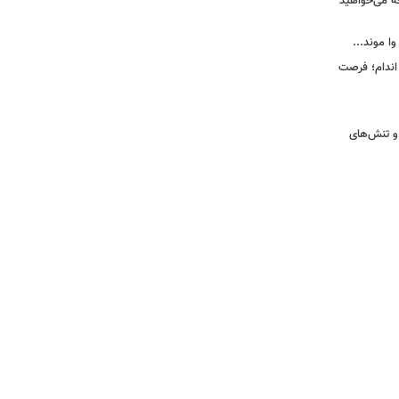
ه می‌خواهید
وا موند...
اندام؛ فرصت
و تنش‌های