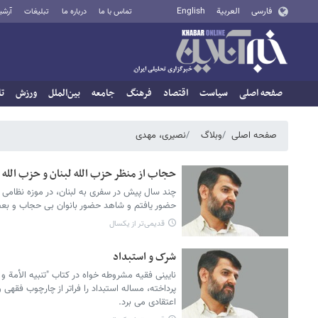
فارسی
العربية
English
تماس با ما
درباره ما
تبلیغات
آرشی
صفحه اصلی
سیاست
اقتصاد
فرهنگ
جامعه
بین‌الملل
ورزش
تا
صفحه اصلی
وبلاگ
نصیری، مهدی
حجاب از منظر حزب الله لبنان و حزب الله ا
حضور یافتم و شاهد حضور بانوان بی حجاب و بعض
قدیمی‌تر از یکسال
شرک و استبداد
نایینی فقیه مشروطه خواه در کتاب "تنبیه الأمة و ت
پرداخته، مساله استبداد را فراتر از چارچوب فقهی
اعتقادی می برد.