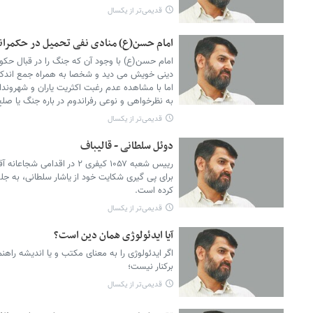
قدیمی‌تر از یکسال
امام حسن(ع) منادی نفی تحمیل در حکمران
امام حسن(ع) با وجود آن که جنگ را در قبال حکو
دینی خویش می دید و شخصا به همراه جمع اندکی 
اما با مشاهده عدم رغبت اکثریت یاران و شهرون
به نظرخواهی و نوعی رفراندوم در باره جنگ یا صلح
قدیمی‌تر از یکسال
دوئل سلطانی - قالیباف
رییس شعبه ۱۰۵۷ کیفری ۲ در اق
کرده است.
قدیمی‌تر از یکسال
آیا ایدئولوژی همان دین است؟
اگر ایدئولوژی را به معنای مکتب و یا اندیشه راه
برکنار نیست؛
قدیمی‌تر از یکسال