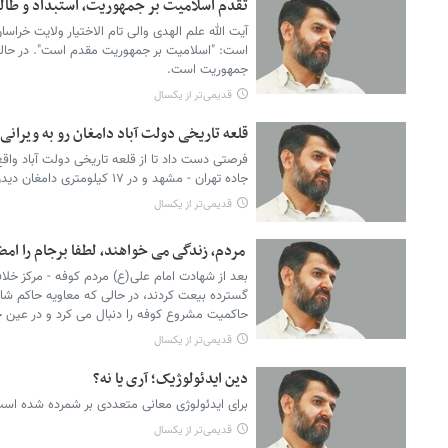
تقدم اسلامیت بر جمهوریت، استبداد و طال
آیت الله علم الهدی والی تام الاختیار ولایت خرا
است: "اسلامیت بر جمهوریت مقدم است". در حالی
جمهوریت است.
قدیمی‌تر از یکسال
قلعه تاریخی دولت آباد دامغان رو به ویران
فرصتی دست داد تا از قلعه تاریخی دولت آباد واق
جاده تهران - مشهد و در ۱۷ کیلومتری دامغان دیدن کنم.
قدیمی‌تر از یکسال
مردم، زندگی می خواهند، لطفا برجام را امض
بعد از شهادت امام علی(ع) مردم کوفه - مرکز خل
گسترده بیعت کردند، در حالی که معاویه حاکم شا
حاکمیت مشروع کوفه را دنبال می کرد و در عین ح
قدیمی‌تر از یکسال
دین ایدئولوژیک؛ آری یا نه؟
برای ایدئولوژی معانی متعددی بر شمرده شده اس
قدیمی‌تر از یکسال