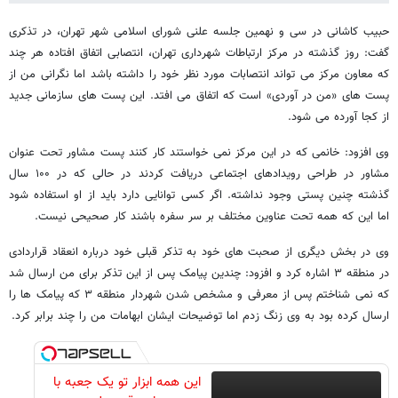
حبیب کاشانی در سی و نهمین جلسه علنی شورای اسلامی شهر تهران، در تذکری
گفت: روز گذشته در مرکز ارتباطات شهرداری تهران، انتصابی اتفاق افتاده هر چند
که معاون مرکز می تواند انتصابات مورد نظر خود را داشته باشد اما نگرانی من از
پست های «من در آوردی» است که اتفاق می افتد. این پست های سازمانی جدید
از کجا آورده می شود.
وی افزود: خانمی که در این مرکز نمی خواستند کار کنند پست مشاور تحت عنوان
مشاور در طراحی رویدادهای اجتماعی دریافت کردند در حالی که در ۱۰۰ سال
گذشته چنین پستی وجود نداشته. اگر کسی توانایی دارد باید از او استفاده شود
اما این که همه تحت عناوین مختلف بر سر سفره باشند کار صحیحی نیست.
وی در بخش دیگری از صحبت های خود به تذکر قبلی خود درباره انعقاد قراردادی
در منطقه ۳ اشاره کرد و افزود: چندین پیامک پس از این تذکر برای من ارسال شد
که نمی شناختم پس از معرفی و مشخص شدن شهردار منطقه ۳ که پیامک ها را
ارسال کرده بود به وی زنگ زدم اما توضیحات ایشان ابهامات من را چند برابر کرد.
این همه ابزار تو یک جعبه با