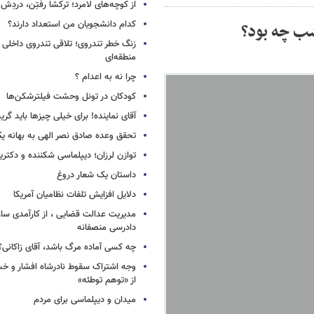
از کوچه‌های لامرد؛ ترکشا رفتِن، دردِش 
کدام دانشجویان من استعداد دارند؟
شب چه بود؟
زنگ خطر تندروی؛ تلاقی تندروی داخلی 
منطقه‌ای
چرا نه به اعدام ؟
کودکان در تونل وحشت فیلترشکن‌ها
آقای نماینده! برای خیلی چیزها باید گر
تحقق وعده صادق نصر الهی به بهانه ی
توازن لرزان؛ دیپلماسی شکننده و دکترین
داستان یک شعار دروغ
دلایل افزایش تلفات نظامیان آمریکا
مدیریت عدالت قضایی ، از کارآمدی ساز
دادرسی منصفانه
چه کسی آماده مرگ باشد، آقای زاکانی؟
وجه اشتراک سقوط نادرشاه افشار و خسرو
از «توهم توطئه»
میدان و دیپلماسی برای مردم