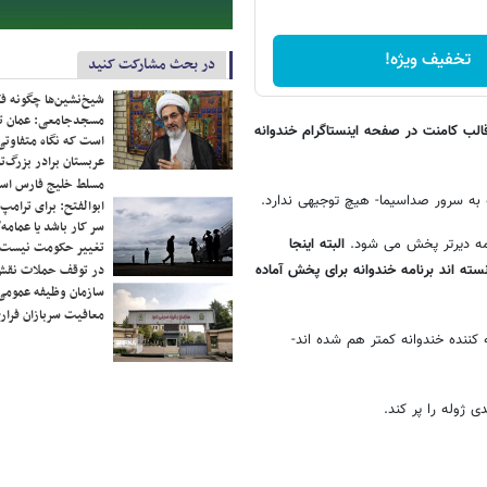
تخفیف ویژه!
در بحث مشارکت کنید
شیخ‌نشین‌ها چگونه فک
مسجدجامعی: عمان تن
الب کامنت در صفحه اینستاگرام خندوانه
است که نگاه متفاوتی 
عربستان برادر بزرگ‌
مسلط خلیج فارس ا
 به سرور صداسیما- هیچ توجیهی ندارد.
ابوالفتح: برای ترامپ
سر کار باشد یا عمامه/
امه دیرتر پخش می شود.
البته اینجا
تغییر حکومت نیست/ 
ته اند برنامه خندوانه برای پخش آماده
در توقف حملات نقش
سازمان وظیفه عمومی 
معافیت سربازان فراری
 کننده خندوانه کمتر هم شده اند-
ی ژوله را پر کند.