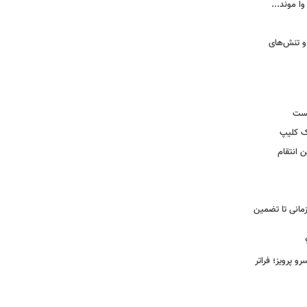
وا موند...
و تنش‌های
یست
ک کلیپ
 انتقام
مانی تا تضمین
 پرویز؛ فراتر