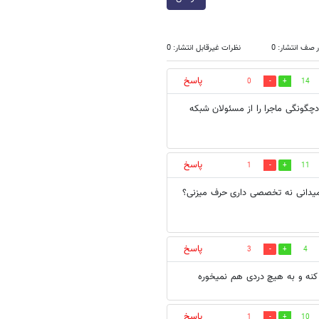
 صف انتشار: 0
نظرات غیرقابل انتشار: 0
پاسخ
0
14
ودچگونگی ماجرا را از مسئولان شبکه
پاسخ
1
11
ه میدانی نه تخصصی داری حرف میزنی؟
پاسخ
3
4
نه و به هیچ دردی هم نمیخوره
پاسخ
1
10