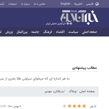
فارسی
العربية
English
تماس با ما
درباره ما
تبلیغات
آرشی
صفحه اصلی
سیاست
اقتصاد
فرهنگ
جامعه
بین‌الملل
ورزش
تا
مطالب پیشنهادی
به هر اندازه ای که میخوای میتونی طلا بخری از 
صفحه اصلی
وبلاگ
بذرافکن، مهدی
۸ بهمن ۱۴۰۰ - ۱۱:۱۲
۱۲ نفر