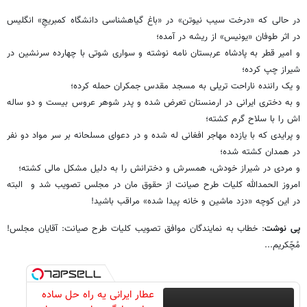
در حالی که «درخت سیب نیوتن» در «باغ گیاهشناسی دانشگاه کمبریجِ» انگلیس
در اثر طوفان «یونیس» از ریشه در آمده؛
و امیر قطر به پادشاه عربستان نامه نوشته و سواری شوتی با چهارده سرنشین در
شیراز چپ کرده؛
و یک راننده ناراحت تریلی به مسجد مقدس جمکران حمله کرده؛
و به دختری ایرانی در ارمنستان تعرض شده و پدر شوهر عروس بیست و دو ساله
اش را با سلاح گرم کشته؛
و پرایدی که با یازده مهاجر افغانی له شده و در دعوای مسلحانه بر سر مواد دو نفر
در همدان کشته شده؛
و مردی در شیراز خودش، همسرش و دخترانش را به دلیل مشکل مالی کشته؛
امروز الحمدالله کلیات طرح صیانت از حقوق مان در مجلس تصویب شد و البته
در این کوچه «دزد ماشین و خانه پیدا شده» مراقب باشید!
پی نوشت
: خطاب به نمایندگان موافق تصویب کلیات طرح صیانت: آقایان مجلس!
مُچّکریم...
عطار ایرانی یه راه حل ساده