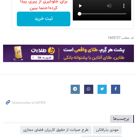
برای جلوگیری از پیری پیدا
کرده!حتما ببین
ثبت خرید
کد مطلب
1605727
برچسب‌ها
مهدی بذرافکن
طرح صیانت از حقوق کاربران فضای مجازی