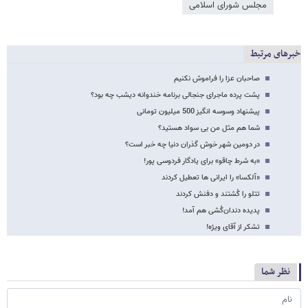
مجلس شورای اسلامی
خبرهای مرتبط
صاحبان عزا را فراموش نکنیم
پشت پرده ماجرای جنجالی برنامه خندوانه دیشب چه بود؟
پیشنهاد وسوسه انگیز 500 میلیون تومانی
شما هم مثل من بی سواد هستید؟
در دومین شهر خوش گذران دنیا چه خبر است؟
«به شرط چاقو» برای یادگار فردوسی پور!
«آلکسا» را ایرانی ها تعطیل کردند
تتلو را کُشتند و دفنش کردند
پدیده دندان‌کُشی هم آمد!
تشکر از آقای ویژه!
نظر شما