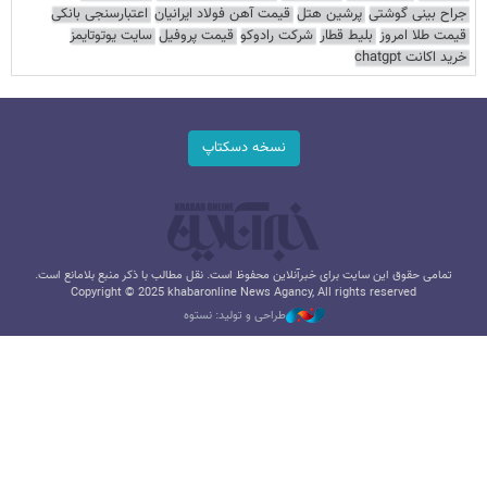
جراح بینی گوشتی
پرشین هتل
قیمت آهن فولاد ایرانیان
اعتبارسنجی بانکی
قیمت طلا امروز
بلیط قطار
شرکت رادوکو
قیمت پروفیل
سایت یوتوتایمز
خرید اکانت chatgpt
نسخه دسکتاپ
تمامی حقوق این سایت برای خبرآنلاین محفوظ است. نقل مطالب با ذکر منبع بلامانع است.
Copyright © 2025 khabaronline News Agancy, All rights reserved
طراحی و تولید: نستوه