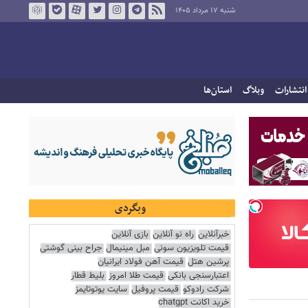
شنبه ۱۷ مرداد ۱۴۰۵
انتشارات
وبلاگ
استان‌ها
وبگردی
خبرآنلاین
راه نو آنلاین
بازی آنلاین
قیمت تلویزیون سونی
مبل مینیمال
جراح بینی گوشتی
پرشین هتل
قیمت آهن فولاد ایرانیان
اعتبارسنجی بانکی
قیمت طلا امروز
بلیط قطار
شرکت رادوکو
قیمت پروفیل
سایت یوتوتایمز
خرید اکانت chatgpt