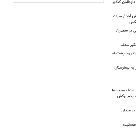
 اعتراض داوطلبان کنکور
‌آباد / میراث
عکس
نی در سمنان/
گیر شدند
عزرائیل» روی پشت‌بام
اک در پاساژ علاءالدین؛ ۶ نفر به بیمارستان
/ هدف بمبچه‌ها
ان برای یک زخم ترکش
در میدان
هستید»