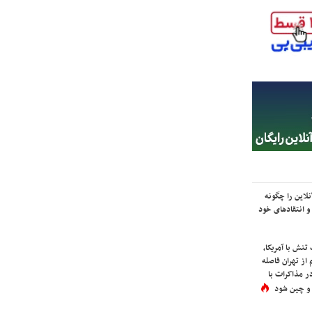
لاین را چگونه
و انتقادهای خود
نش با آمریکا،
از تهران فاصله
در مذاکرات با
 و چین شود