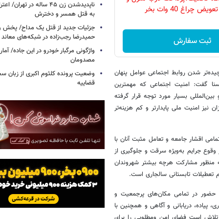
ناپدیدشدن زن ۴۵ ساله در تهران
ویض چراغ 40 وات بخر
به قتل همسر و دخترش
جزئیات جدید از قتل یک مداح/ پخش و
حمیدرضا رجب‌زاده در شبکه‌های معاند
ثبت سفارش
واژگونی مرگبار خودرو در این جاده/ آمار
مصدومان
چیده‌تر شدن روابط اجتماعی عوامل پنهان
وضعیت پرونده کلثوم اکبری از زبان س
قضاییه
سنا گفت: امنیت اجتماعی که مهمترین
‌المللی بسیار مورد توجه قرار گرفته
نیز امنیت ملی پایدارتر و کم هزینه‌تر
امی اقشار جامعه و تعامل مثبت آنان با
قوع جرایم به‌ویژه سرقت و جلوگیری از
ه منظور مشارکت هرچه بیشتر شهروندان
یام تعطیلات تابستانی سالجاری است.
ا حضور در تمامی مکان‌های پرجمعیت و
، پیاده، دریابانی و آگاهی و همچنین با
ر تلاش است فضای امن ومطلوبی را برای