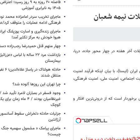
فاصله ۲۰ روزه به ۹ روز رسید؛
۱۴۰۵ به نابرابری آموزشی
ماجرای تخریب سردر امامزاده محمد نوش 
فرهنگی ادامه عملیات را متوقف کرد/
ماجرای زنده‌گیری و اسارت یوزپلنگ ایرا
هیوا خودش به مرکز تکثیر آمد!
چهار متهم قتل حمیدرضا رجب‌زاده دست
لات آخر هفته در چهار محور جاده، دریا،
بازداشت مرد ۲۲ ساله با لباس «
بیمارستان
حادثه هولن
یران (ایسنا)، با بیان اینکه فرآیند امنیت
منتقل شدند
ت اجتماعی، امنیت ملی، امنیت فرهنگی،
چرا تهران این روزها آلوده شد؟
وجود فسفر در بمباران لامرد تأیید شد 
برخوردار است که از درونی‌ترین افکار و
غیرنظامیان بودند / ۴ ماه زم
کوچک
جزئیات حادثه دلخراش سقوط آسانسور 
آرژانتین
ماجرای پیامک « مشمول سهمیه جنگ 
چیست؟
فقط امروز با 29%تخفیف،پرداخت درب منزل و