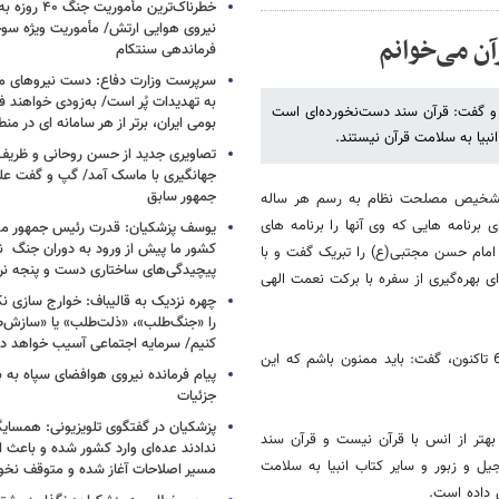
خطرناک‌ترین مأمو
ن می‌خوانم
فرماندهی سنتکام
سرپرست وزارت دفاع: دست نیروهای م
به تهدیدات پُر است/ به‌زودی خواهند ف
و گفت: قرآن سند دست‌نخورده‌ای است
بومی ایران، برتر از هر سامانه ای در م
انبیا به سلامت قرآن نیستند.
تصاویری جدید از حسن روحانی و ظریف
جهانگیری با ماسک آمد/ گپ و گفت عل
جمهور سابق
 تشخیص مصلحت نظام به رسم هر ساله
برنامه هایی که وی آنها را برنامه های
یوسف پزشکیان: قدرت رئیس‌ جمهور م
کشور ما پیش از ورود به دوران جنگ نیز
 امام حسن مجتبی(ع) را تبریک گفت و با
پیچیدگی‌های ساختاری دست و پنجه نرم 
 بهره‌گیری از سفره با برکت نعمت الهی
چهره نزدیک به قالیباف: خوارج سازی نکن
را «جنگ‌طلب»، «ذلت‌طلب» یا «سازش
کنیم/ سرمایه اجتماعی آسیب خواهد دید
وی با اشاره به سابقه 20 ساله برگزاری مراسم محفل انس با قرآن از سال 68 تاکنون، گفت: باید ممنون باشم که این
پیام فرمانده نیروی هوافضای سپاه به
جزئیات
پزشکیان در گفتگوی تلویزیونی: همسایگا
هتر از انس با قرآن نیست و قرآن سند
ندادند عده‌ای وارد کشور شده و باعث
یل و زبور و سایر کتاب انبیا به سلامت
مسیر اصلاحات آغاز شده و متوقف نخو
 داده است.