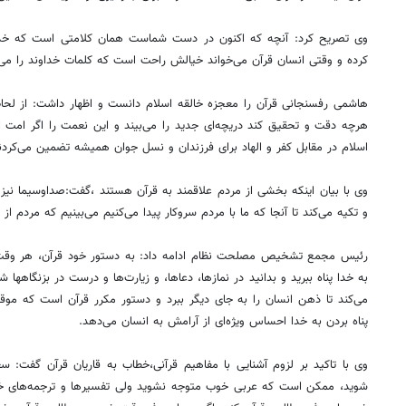
وی تصریح کرد:‌ آنچه که اکنون در دست شماست همان کلامتی است که خداون
کرده و وقتی انسان قرآن می‌خواند خیالش راحت است که کلمات خداوند را می‌
هاشمی رفسنجانی قرآن را معجزه خالقه اسلام دانست و اظهار داشت: از لحا
هرچه دقت و تحقیق کند دریچه‌ای جدید را می‌بیند و این نعمت را اگر امت
اسلام در مقابل کفر و الهاد برای فرزندان و نسل جوان همیشه تضمین می‌کردن
وی با بیان اینکه بخشی از مردم علاقمند به قرآن هستند ،گفت:صداوسیما نیز ر
و تکیه می‌کند تا آنجا که ما با مردم سروکار پیدا می‌کنیم می‌بینیم که مردم از ق
رئیس مجمع تشخیص مصلحت نظام ادامه داد: به دستور خود قرآن، هر وقت م
به خدا پناه ببرید و بدانید در نمازها، دعاها، و زیارت‌ها و درست در بزنگاهها
می‌کند تا ذهن انسان را به جای دیگر ببرد و دستور مکرر قرآن است که موقع 
پناه بردن به خدا احساس ویژه‌ای از آرامش به انسان می‌دهد.
وی با تاکید بر لزوم آشنایی با مفاهیم قرآنی،خطاب به قاریان قرآن گفت: س
شوید، ممکن است که عربی خوب متوجه نشوید ولی تفسیرها و ترجمه‌های خو