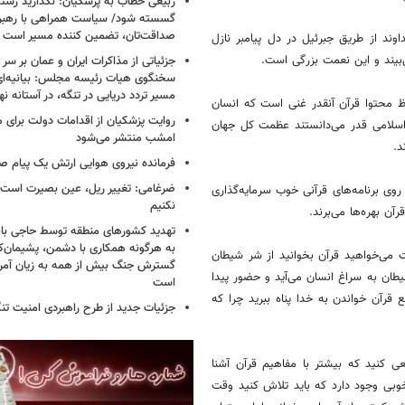
ربیعی خطاب به پزشکیان: نگذارید رشته
گسسته شود/ سیاست همراهی با رهبری
صداقت‌تان، تضمین کننده مسیر است
د از طریق جبرئیل در دل پیامبر نازل
بیند و این نعمت بزرگی است.
جزئیاتی از مذاکرات ایران و عمان بر سر 
سخنگوی هیات رئیسه مجلس: بیانیه‌ا
مسیر تردد دریایی در تنگه، در آستانه 
ظ محتوا قرآن آنقدر غنی است که انسان
روایت پزشکیان از اقدامات دولت برای
 اسلامی قدر می‌دانستند عظمت کل جهان
امشب منتشر می‌شود
د.
فرمانده نیروی هوایی ارتش یک پیام صا
ضرغامی: تغییر ریل، عین بصیرت اس
وی برنامه‌های قرآنی خوب سرمایه‌گذاری
نکنیم
رآن بهره‌ها می‌برند.
تهدید کشورهای منطقه توسط حاجی بابا
به هرگونه همکاری با دشمن، پشیمان‌کن
ی‌خواهید قرآن بخوانید از شر شیطان
گسترش جنگ بیش از همه به زیان آمریک
 شیطان به سراغ انسان می‌آید و حضور پیدا
است
قرآن خواندن به خدا پناه ببرید چرا که
جزئیات جدید از طرح راهبردی امنیت تن
عی کنید که بیشتر با مفاهیم قرآن آشنا
بی وجود دارد که باید تلاش کنید وقت