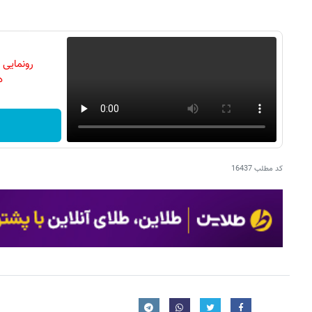
رونمایی
دن
کد مطلب
16437