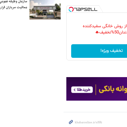
سازمان وظیفه عمومی 
معافیت سربازان فراری
 از روش خانگی سفیدکننده
دان50%تخفیف🔥
تخفیف ویژه!