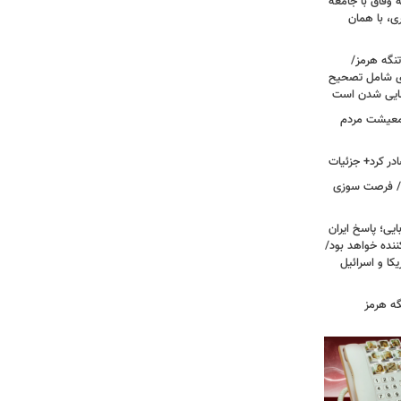
 وفاق با جامعه
، با همان
تنگه هرمز/
ی شامل تصحیح
نهایی شدن است
 معیشت مردم
در کرد+ جزئیات
ت/ فرصت سوزی
یی؛ پاسخ ایران
نده خواهد بود/
ا و اسرائیل
گه هرمز