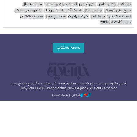
خبرآنلاین
راه نو آنلاین
بازی آنلاین
قیمت تلویزیون سونی
مبل مینیمال
جراح بینی گوشتی
پرشین هتل
قیمت آهن فولاد ایرانیان
اعتبارسنجی بانکی
قیمت طلا امروز
بلیط قطار
شرکت رادوکو
قیمت پروفیل
سایت یوتوتایمز
خرید اکانت chatgpt
نسخه دسکتاپ
تمامی حقوق این سایت برای خبرآنلاین محفوظ است. نقل مطالب با ذکر منبع بلامانع است.
Copyright © 2025 khabaronline News Agancy, All rights reserved
طراحی و تولید: نستوه