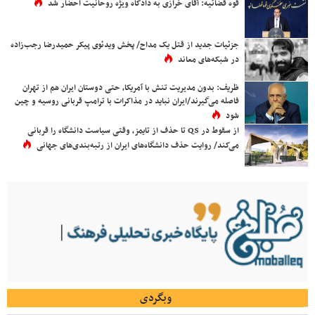
قوه قضائیه: آقای خرازی به دادگاه ویژه روحانیت احضار شد
جزئیات جدید از قتل یک مداح/ پخش ویدئوی پیکر حمیدرضا رجب‌زاده
در شبکه‌های معاند
ظریف: بدون مدیریت تنش با آمریکا، حتی دوستان ایران هم از تهران
فاصله می‌گیرند/ایران نباید در مذاکرات با ترامپ قربانی روسیه و چین
شود
از سقوط در QS تا حذف از تایمز، وقتی سیاست دانشگاه را قربانی
می‌کند/ روایت حذف دانشگاه‌های ایران از رتبه‌بندی‌های جهانی
وبگردی