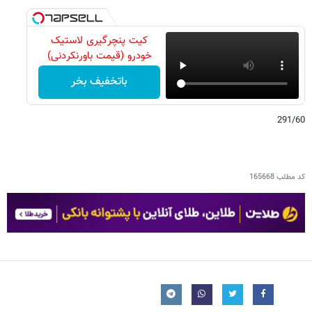
کیت پنچرگیری لاستیک
خودرو (قیمت باورنکردنی)
باتخفیف بخر
291/60
کد مطلب
165668