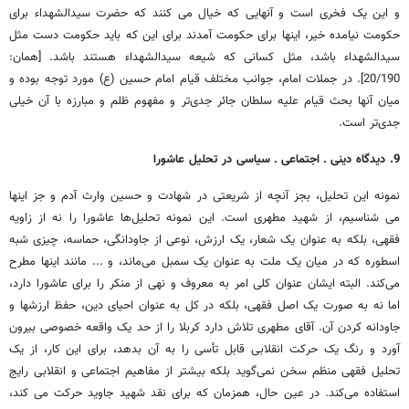
و این یک فخری است و آنهایی که خیال می کنند که حضرت سیدالشهداء برای
حکومت نیامده خیر، اینها برای حکومت آمدند برای این که باید حکومت دست مثل
سیدالشهداء باشد، مثل کسانی که شیعه سیدالشهداء هستند باشد. [همان:
20/190]. در جملات امام، جوانب مختلف قیام امام حسین (ع) مورد توجه بوده و
میان آنها بحث‌ قیام علیه سلطان جائر جدی‌تر و مفهوم ظلم و مبارزه با آن خیلی
جدی‌تر است.
9. دیدگاه دینی ـ اجتماعی ـ سیاسی در تحلیل عاشورا
نمونه این تحلیل، بجز آنچه از شریعتی در شهادت و حسین وارث آدم و جز اینها
می شناسیم، از شهید مطهری است. این نمونه تحلیل‌ها عاشورا را نه از زاویه
فقهی، بلکه به عنوان یک شعار، یک ارزش، نوعی از جاودانگی، حماسه، چیزی شبه
اسطوره که در میان یک ملت به عنوان یک سمبل می‌ماند، و ... مانند اینها مطرح
می‌کند. البته ایشان عنوان کلی امر به معروف و نهی از منکر را برای عاشورا دارد،
اما نه به صورت یک اصل فقهی، بلکه در کل به عنوان احیای دین، حفظ ارزشها و
جاودانه کردن آن. آقای مطهری تلاش دارد کربلا را از حد یک واقعه خصوصی بیرون
آورد و رنگ یک حرکت انقلابی قابل تأسی را به آن بدهد، برای این کار، از یک
تحلیل فقهی منظم سخن نمی‌گوید بلکه بیشتر از مفاهیم اجتماعی و انقلابی رایج
استفاده می‌کند. در عین حال، همزمان که برای نقد شهید جاوید حرکت می کند،