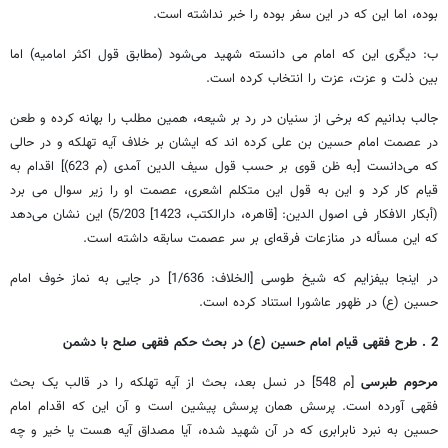
بوده، اما این که در این سفر بوده را خبر نداشته است.
ب: دیگری این که امام می دانسته شهید می‌شود (مطابق قول اکثر امامیه) اما
بین ذلت و عزت، عزت را انتخاب کرده است.
جالب بدانیم که برخی از سنیان در رد بر شیعه، همین مطلب را بهانه کرده و طعن
در عصمت امام حسین بن علی کرده اند که ایشان بر خلاف آیه تهلکه و در حالی
که می‌دانست [به ظن قوی بر حسب قول سیف الدین آمدی (م 623)] اقدام به
قیام کار کرد و این به قول این متکلم اشعری، عصمت او را زیر سوال می برد
(أبکار الافکار فی اصول الدین: [قاهره، دارالکتب، 1423] 5/203) این نشان می‌دهد
که این مسأله در منازعات فرقه‌ای بر سر عصمت سابقه داشته است.
در اینجا بیفزایم که شیخ طوسی [الخلاف: 1/636] در جایی به نماز خوف امام
حسین (ع) در ظهور عاشورا استناد کرده است.
2 . طرح فقهی قیام امام حسین (ع) در بحث حکم فقهی صلح با دشمن
مرحوم طبرسی
[م 548] در نسل بعد، بحث از آیه تهلکه را در قالب یک بحث
فقهی آورده است. پرسش همان پرسش پیشین است و آن این که اقدام امام
حسین به نبرد نابرابری که در آن شهید شده، آیا مصداق آیه هست یا خیر و چه