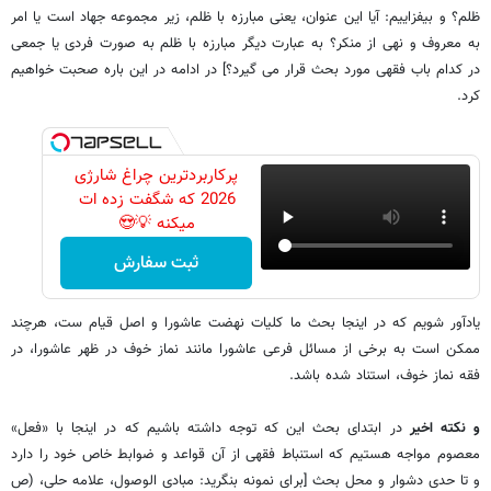
ظلم؟ و بیفزاییم: آیا این عنوان، یعنی مبارزه با ظلم، زیر مجموعه جهاد است یا امر
به معروف و نهی از منکر؟‌ به عبارت دیگر مبارزه با ظلم به صورت فردی یا جمعی
در کدام باب فقهی مورد بحث قرار می گیرد؟] در ادامه در این باره صحبت خواهیم
کرد.
پرکاربردترین چراغ شارژی
2026 که شگفت زده ات
میکنه 💡😍
ثبت سفارش
یادآور شویم که در اینجا بحث ما کلیات نهضت عاشورا و اصل قیام ست، هرچند
ممکن است به برخی از مسائل فرعی عاشورا مانند نماز خوف در ظهر عاشورا، در
فقه نماز خوف، استناد شده باشد.
و نکته اخیر
در ابتدای بحث این که توجه داشته باشیم که در اینجا با «فعل»
معصوم مواجه هستیم که استنباط فقهی از آن قواعد و ضوابط خاص خود را دارد
و تا حدی دشوار و محل بحث [برای نمونه بنگرید: مبادی الوصول، علامه حلی، (ص