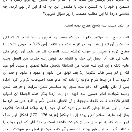
دشمن و خود را به کشتن دادن، با مضمون این آیه که از این کار نهی کرده، چه
تناسبی دارد؟‌ آیا این مطلب عصمت را زیر سؤآل نمی‌برد؟
در اینجا دست سه پاسخ مطرح بوده است:
الف: پاسخ سید مرتضی دایر بر این که مسیر رو به پیروزی بود اما بر اثر اتفاقاتی
به عکس آن تبدیل شد. وی در تنزیه الانبیاء و الائمه [ص 175] به خوبی اشکال را
مطرح کرده و سپس در جواب نوشته است: الجواب قلنا قد علمنا أن الإمام متی
غلب فی ظنه أنه یصل إلی حقه و القیام بما فوض إلیه بضرب من الفعل وجب
علیه ذلک و إن کان فیه ضرب من المشقة یتحمل مثلها تحملها و سیدنا أبو عبد
الله ع لم یسر طالبا للکوفة إلا بعد توثق من القوم و عهود و عقود و بعد أن
کاتبوه.... ] در اینجا شرح ماوقع را داده که امام همه احتیاطات لازم را کرد. آنگاه
پس از نقل واقعی که ناخواسته منجر به سخت‌تر شدن شرایط و فراهم شدن
زمینه شهادت امام حسین شد گوید: «و إنما أردنا بذکر هذه الجملة أن أسباب
الظفر بالأعداء کانت لائحة متوجهة و أن الاتفاق عکس الأمر و قلبه حتی تم فیه ما
تم». با این شراط چطور گفته می شود که او خود را به تهلکه انداخت؟‌ (فکیف
یقال إنه علیه السلام ألقی بیده إلی التهلکه) [تنزیه: 176 ـ 177] اشکال این حرف
این است که به هر حال خبر از شهادت داشته است یا نه؟ آنان که این جواب را
داده‌اند گویی بر این باور بودند که ضمن آن که حضرت از اصل خبر شهادت با خبر