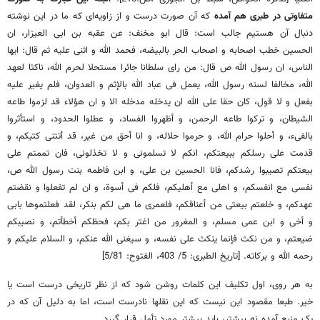
متفاوتی در طبری هم آمده
که آن صورت درست و از زاویه‌ای که ما در این نوشته
دنبال آن هستیم جالب است: قال ابو مخنف: عن عقبه بن ابی العیزار، ان
الحسین خطب اصحابه و اصحاب الحر بالبیضه، فحمد الله و اثنی علیه ثم قال: ایها
الناس، ان رسول الله ص قال: من رای سلطانا جائرا مستحلا لحرم الله، ناکثا لعهد
الله، مخالفا لسنه رسول الله، یعمل فی عباد الله بالإثم و العدوان، فلم یغیر علیه
بفعل و لا قول، کان حقا علی الله ان یدخله مدخله الا و ان هؤلاء قد لزموا طاعه
الشیطان، و ترکوا طاعه الرحمن، و أظهروا الفساد، و عطلوا الحدود، و استأثروا
بالفی‏ء، و أحلوا حرام الله، و حرموا حلاله، و انا أحق من غیر، قد أتتنی کتبکم، و
قدمت علی رسلکم ببیعتکم، انکم لا تسلمونی و لا تخذلونی، فان تممتم علی
بیعتکم تصیبوا رشدکم، فانا الحسین بن علی، و ابن فاطمه بنت رسول الله ص،
نفسی مع انفسکم، و اهلی مع أهلیکم، فلکم فی أسوة، و ان لم تفعلوا و نقضتم
عهدکم، و خلعتم بیعتی من أعناقکم، فلعمری ما هی لکم بنکر، لقد فعلتموها بابی
و أخی و ابن عمی مسلم، و المغرور من اغتر بکم، فحظکم أخطأتم، و نصیبکم
ضیعتم، و من نکث فإنما ینکث علی نفسه، و سیغنی الله عنکم، و السلام علیکم و
رحمه الله و برکاته. [تاریخ الطبری: 5/ 403، الفتوح: 5/81]
به هر روی، اول تکلیف این کلمات روشن شود که از نظر تاریخی درست است یا
خیر. طبعا مقصود این نیست که این نقلها نادرست است، اما به دلیل آن که در
یک منبع آمده نه بیشتر، باید بیشتر مورد تأمل قرار گیرد.