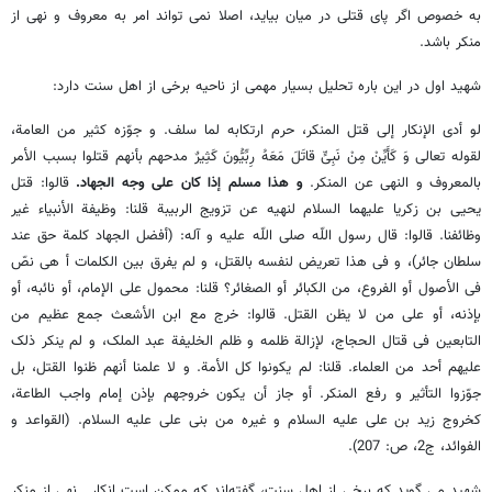
به خصوص اگر پای قتلی در میان بیاید، اصلا نمی تواند امر به معروف و نهی از
منکر باشد.
شهید اول در این باره تحلیل بسیار مهمی از ناحیه برخی از اهل سنت دارد:
لو أدی الإنکار إلی قتل المنکر، حرم ارتکابه لما سلف. و جوّزه کثیر من العامة،
لقوله تعالی وَ کَأَیِّنْ مِنْ نَبِیٍّ قاتَلَ مَعَهُ رِبِّیُّونَ کَثِیرٌ مدحهم بأنهم قتلوا بسبب الأمر
بالمعروف و النهی عن المنکر.
و هذا مسلم إذا کان علی وجه الجهاد.
قالوا: قتل
یحیی بن زکریا علیهما السلام لنهیه عن تزویج الربیبة قلنا: وظیفة الأنبیاء غیر
وظائفنا. قالوا: قال رسول اللّه صلی اللّه علیه و آله: (أفضل الجهاد کلمة حق عند
سلطان جائر)، و فی هذا تعریض لنفسه بالقتل، و لم یفرق بین الکلمات أ هی نصّ
فی الأصول أو الفروع، من الکبائر أو الصغائر؟ قلنا: محمول علی الإمام، أو نائبه، أو
بإذنه، أو علی من لا یظن القتل. قالوا: خرج مع ابن الأشعث جمع عظیم من
التابعین فی قتال الحجاج، لإزالة ظلمه و ظلم الخلیفة عبد الملک، و لم ینکر ذلک
علیهم أحد من العلماء. قلنا: لم یکونوا کل الأمة. و لا علمنا أنهم ظنوا القتل، بل
جوّزوا التأثیر و رفع المنکر. أو جاز أن یکون خروجهم بإذن إمام واجب الطاعة،
کخروج زید بن علی علیه السلام و غیره من بنی علی علیه السلام. (القواعد و
الفوائد، ج‌2، ص: 207‌).
شهید می گوید که برخی از اهل سنت، گفته‌اند که ممکن است انکار ـ نهی از منکر