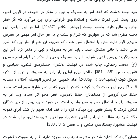
باید توجه داشت که فقه امر به معروف و نهی از منکر در شیعه، در قرون اخیر،
روی بحث ضرر تمرکز داشت و استدلالهای فراوانی برای این می‌آورد که اگر خطر
جانی و مالی دارد، واجب نیست [جواهر الکلام 21/371]، اما در این اواخر، این
بحث مطرح شد که در مواردی که شرع و سنت یا به هر حال امر مهمی در معرض
نابودی قرار دارد، حتی با احتمال ضرر هم ـ که تعریف آن هم از نظر این که ضرر
مالی باشد یا جانی مشکل است ـ باید امر به معروف و نهی از منکر کرد. [در این
باره بنگرید: بررسی فقهی شرایط امر به معروف و نهی از منکر در قیام امام حسین
(ع)، محمد رحمانی، چاپ شده در: نهضت عاشورا، جستارهای کلامی، سیاسی و
فقهی، صص 351 ـ 381]. ظاهرا برای اولین بار [امر به معروف و نهی از منکر،
مایکل کوک (مشهد1384)، ج2/836] امام خمینی، در تحریر الوسیله [1/464، مسأله
6 و 7] روی این بحث تأکید کردند که در اموری که از نظر شارع مهم است، مانند
حفظ جان گروهی از مسلمانان، حفظ ناموس، خطر محو آثار اسلام و... امر به
معروف ولو با احتمال خطر و ضرر واجب است. در دوره اخیر، برخی از نویسندگان
تلاش کردند تا بستر فقهی این دیدگاه تازه را با نقد ادله قدیم باز کنند [برای نمونه
نگاه کنید به مقاله : ارزیابی فقهی عاشورا، نورالدین شریعمتداری، چاپ شده در
نهضت عاشورا، جستارهای کلامی و... صص 315 ـ 350] .
همان گونه که اشاره شد در مشروطه به بعد، مبارزه علیه ظلم به صورت تظاهرات