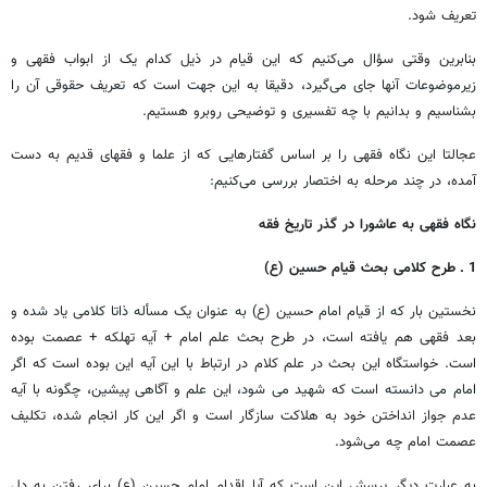
تعریف شود.
بنابرین وقتی سؤال می‌کنیم که این قیام در ذیل کدام یک از ابواب فقهی و
زیرموضوعات آنها جای می‌گیرد، دقیقا به این جهت است که تعریف حقوقی آن را
بشناسیم و بدانیم با چه تفسیری و توضیحی روبرو هستیم.
عجالتا این نگاه فقهی را بر اساس گفتارهایی که از علما و فقهای قدیم به دست
آمده، در چند مرحله به اختصار بررسی می‌کنیم:
نگاه فقهی به عاشورا در گذر تاریخ فقه
1 ـ طرح کلامی بحث قیام حسین (ع)
نخستین بار که از قیام امام حسین (ع) به عنوان یک مسأله ذاتا کلامی یاد شده و
بعد فقهی هم یافته است، در طرح بحث علم امام + آیه تهلکه + عصمت بوده
است. خواستگاه این بحث در علم کلام در ارتباط با این آیه این بوده است که اگر
امام می دانسته است که شهید می شود، این علم و آگاهی پیشین، چگونه با آیه
عدم جواز انداختن خود به هلاکت سازگار است و اگر این کار انجام شده، تکلیف
عصمت امام چه می‌شود.
به عبارت دیگر پرسش این است که آیا اقدام امام حسین (ع) برای رفتن به دل