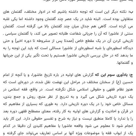
ب:
نکته دیگر این است که توجه داشته باشیم که در ادوار مختلف، گفتمان های
متفاوتی بوده است. البته شاید در یک عصر چند گفتمان وجود داشته اما یکی غلبه
می کرده است. گاهی هم جدال میان چند گفتمان بالا می گرفته است. گفتمان
سنتی از عاشورا که آن را جریانی شفاعت طلبانه تصویر می کند، با گفتمان سیاسی ـ
تاریخی کردن آن در یک مقطع خاص [عمدتا پس از مشروطه تا دوره اخیر] و حتی
دیدگاه اسطوره‌ای یا شبه اسطوره‌ای از عاشورا مسائلی است که باید این توجه را به
ما بدهد که در حال بررسی تاریخی عاشورا هستیم یا تحت تأثیر یکی از این جریانها
و گفتمانها.
ج: یادآوری سوم این که
گزارش های اولیه در باره تاریخ عاشورا، و یا آنچه از امام
حسین (ع) از سخنان مختلف در مراحل این نهضت نقل شده، در دوره‌ای است که
هنوز نظام فقهی و حقوقی اسلامی شکل نگرفته است. در واقع، فقه اسلامی در
یک دوره تاریخی شکل می گیرد و به تدریج از نظر منبع، روش و جمع بندی،
مسائل خاص خود را در یک دوره تاریخی دارد. به طوری که بسیاری از مفاهیم که
در قرآن و احادیث و گزارش های اولیه به کار رفته، معنای مصطلح فقهی دوره بعد
را یا ندارد یا کاملا منطبق نیست و نیاز به شرح و تفسیر حقوقی دارد. این کار باید
انجام شود تا معلوم می شود واقعه عاشورا یا مفاهیم کلیدی آن دقیقا در کدام
یک از ابواب فقه یا موضوعات ویژه آنها بر اساس تعاریف می‌تواند جای گرفته و