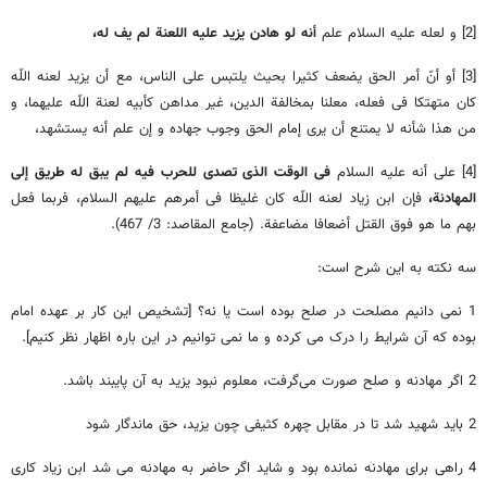
[2] و لعله علیه السلام علم
أنه لو هادن یزید علیه اللعنة لم یف له،
[3] أو أنّ أمر الحق یضعف کثیرا بحیث یلتبس علی الناس، مع أن یزید لعنه اللّه
کان متهتکا فی فعله، معلنا بمخالفة الدین، غیر مداهن کأبیه لعنة اللّه علیهما، و
من هذا شأنه لا یمتنع أن یری إمام الحق وجوب جهاده و إن علم أنه یستشهد،
[4] علی أنه علیه السلام
فی الوقت الذی تصدی للحرب فیه لم یبق له طریق إلی
المهادنة،
فإن ابن زیاد لعنه اللّه کان غلیظا فی أمرهم علیهم السلام، فربما فعل
بهم ما هو فوق القتل أضعافا مضاعفة. (جامع المقاصد: 3/ 467).
سه نکته به این شرح است:
1 نمی دانیم مصلحت در صلح بوده است یا نه؟ [تشخیص این کار بر عهده امام
بوده که آن شرایط را درک می کرده و ما نمی توانیم در این باره اظهار نظر کنیم].
2 اگر مهادنه و صلح صورت می‌گرفت، معلوم نبود یزید به آن پایبند باشد.
2 باید شهید شد تا در مقابل چهره کثیفی چون یزید، حق ماندگار شود
4 راهی برای مهادنه نمانده بود و شاید اگر حاضر به مهادنه می شد ابن زیاد کاری