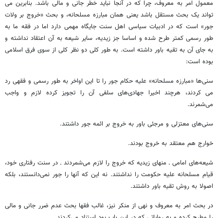
معمول امر به معروف، چرا که در آنجا نباید خطر جانی و مالی باشد. بنابرین می
تواند یک بحث مستقل باشد یعنی همان مبارزه مسلحانه، و بحث «خروج بر ولات
جور»‌ است که در ادبیات سیاسی اهل سنت جایگاه مهمی دارد اما در فقه ما به
طور رسمی کمتر طرح شده و اساسا جز زیدیه، سایر شیعه به آن اعتقاد نداشته و
به جای آن به تقیه باور داشته است. به طور کلی دو نظر کلی از سوی فرق اسلامی
بوده است:
سنی‌ها «مبارزه مسلحانه» علیه حکام جور را تا این اواخر به طور رسمی و فقهی رد
می کردند، هرچند اخیرا جهادی‌های سلفی آن را تجویز کرده لازم و واجب
می‌شمرند.
سنی‌های معتزلی و مرجئی باور به خروج بر ائمه جور داشتند.
خوارج هم معتقد به خروج بودند.
شیعه‌های امامی ـ منهای زیدیه که خروج را لازم می‌شمردند ـ در سنت رفتاری خود،
قیام مسلحانه علیه حکومت را نداشتند. نه این که آنها را جور نمی‌دانستند، بلکه
اصولا به روش تقیه باور داشتند.
در بحث امر به معروف و نهی از منکر نیز، غالب فقها بحث عدم ضرر جانی و مالی
را مطرح کرده و به روایاتی که در این باب بود استناد می‌کردند.