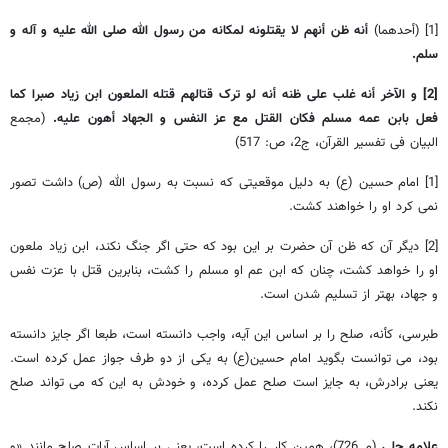
[1] (أحدهما)
أنه ظن أنهم لا یقتلونه لمکانه من رسول الله صلی الله علیه و آله و
سلم.
[2] و الآخر أنه غلب علی ظنه أنه لو ترک قتالهم قتله الملعون ابن زیاد صبرا کما
فعل بابن عمه مسلم فکان القتل مع عز النفس و الجهاد أهون علیه.
(مجمع
البیان فی تفسیر القرآن، ج‏2، ص: 517)
[1] امام حسین (ع) به دلیل موقعیتی که نسبت به رسول الله (ص) داشت تصور
نمی کرد او را خواهند کشت.
[2] دیگر آن که ظن آن حضرت بر این بود که حتی اگر جنگ نکند، ابن زیاد ملعون
او را خواهد کشت، چنان که ابن عم او مسلم را کشت، بنابرین قتل با عزت نفس
و جهاد، بهتر از تسلیم شدن است.
طبرسی، کأنه، صلح را بر اساس این آیه، واجب دانسته است، طبعا اگر جایز دانسته
بود، می توانست بگوید امام حسین(ع) به یکی از دو طرف جواز عمل کرده است.
یعنی برادرش، به جایز است صلح عمل کرده، و خودش به این که می تواند صلح
نکند.
علامه حلی
(م 726)، همین کار را کرده است، یعنی بر اساس آیات صلح مانند «و