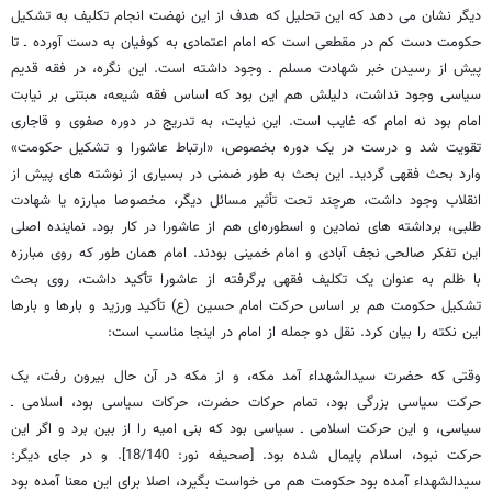
دیگر نشان می دهد که این تحلیل که هدف از این نهضت انجام تکلیف به تشکیل
حکومت دست کم در مقطعی است که امام اعتمادی به کوفیان به دست آورده ـ تا
پیش از رسیدن خبر شهادت مسلم ـ وجود داشته است. این نگره، در فقه قدیم
سیاسی وجود نداشت، دلیلش هم این بود که اساس فقه شیعه، مبتنی بر نیابت
امام بود نه امام که غایب است. این نیابت، به تدریج در دوره صفوی و قاجاری
تقویت شد و درست در یک دوره بخصوص، «ارتباط عاشورا و تشکیل حکومت»
وارد بحث فقهی گردید. این بحث به طور ضمنی در بسیاری از نوشته های پیش از
انقلاب وجود داشت، هرچند تحت تأثیر مسائل دیگر، مخصوصا مبارزه یا شهادت
طلبی، برداشته های نمادین و اسطوره‌ای هم از عاشورا در کار بود. نماینده اصلی
این تفکر صالحی نجف آبادی و امام خمینی بودند. امام همان طور که روی مبارزه
با ظلم به عنوان یک تکلیف فقهی برگرفته از عاشورا تأکید داشت، روی بحث
تشکیل حکومت هم بر اساس حرکت امام حسین (ع) تأکید ورزید و بارها و بارها
این نکته را بیان کرد. نقل دو جمله از امام در اینجا مناسب است:
وقتی که حضرت سیدالشهداء آمد مکه، و از مکه در آن حال بیرون رفت، یک
حرکت سیاسی بزرگی بود، تمام حرکات حضرت، حرکات سیاسی بود، اسلامی ـ
سیاسی، و این حرکت اسلامی ـ سیاسی بود که بنی امیه را از بین برد و اگر این
حرکت نبود، اسلام پایمال شده بود. [صحیفه نور: 18/140]. و در جای دیگر:
سیدالشهداء آمده بود حکومت هم می خواست بگیرد، اصلا برای این معنا آمده بود