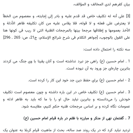
بیان کفرهم لدی المخالف و المؤالف،
[3] علی أنه له تکلیف خاص قد قدم علیه و بادر إلی إجابته، و معصوم من الخطأ
لا یعترض علی فعله و لا قوله، فلا یقاس علیه من کان تکلیفه ظاهر الأدلة و
الأخذ بعمومها و إطلاقها مرجحا بینها بالمرجحات الظنیة التی لا ریب فی کونها هنا
علی القول بالوجوب، [جواهر الکلام فی شرح شرائع الإسلام، ج‌21، ص: 265 ـ 296‌]
سه نکته را احتمال داده است:
1 ـ امام حسین (ع) راهی جز نبرد نداشته است و آنان یقینا با وی جنگ می کردند
بنابرین چاره‌ای جز ورود به آن نبوده است.
2 - امام حسین (ع) برای حفظ دین جد خود این کار را کرده است.
3 ـ امام حسین (ع) تکلیف خاص در این باره داشته و چون معصوم است تکلیف
خودش را می‌دانسته و بنابرین نباید حال او را با ما که باید به ظاهر ادله و
عمومات نگاه کرده و بر اساس مرجحات ظنیه حکم کنیم، مقایسه شود.
7 . گفتمان نهی از منکر و مبارزه با ظلم در باره قیام امام حسین (ع)
تردید نباید کرد که در یک روند صد ساله، بحث از ماهیت قیام کربلا به عنوان یک