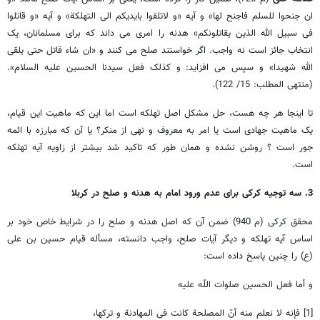
ان جنحوا للسلم فاجنح لها» و آیه «و لاتلقوا بایدیکم الی التهلکة» و آیه «و قاتلوا
فی سبیل الله الذین یقاتلونکم» هدنه را امری می داند که برای مسلمانان، یک
انتخاب جائز است نه واجب. اگر خواستند صلح می کنند و «ان شاء قاتل حتی یلقی
الله شهیدا»‌ و سپس می افزاید: و کذلک فعل سیدنا الحسین علیه السلام».
(منتهی المطلب: 15/ 122).
تا اینجا هر چه هست، حل مشکل اصل تهلکه است اما این که ماهیت این قیام،
یک ماهیت جهادی است یا امر به معروف و نهی از منکر؟ یا آن که مبارزه با ائمه
جور است ؟ روشن نشده و همان طور که تاکید شد بیشتر از زاویه آیه تهلکه
است.
3. سه توجیه کرکی برای عدم ورود امام به هدنه و صلح در کربلا
محقق کرکی (م 940) ضمن آن که اصل هدنه و صلح را در شرایط خاص خود بر
اساس آیه تهلکه و دیگر آیات صلح، واجب دانسته، مسأله قیام حسین بن علی
(ع) را چنین پاسخ داده است:
و أما فعل الحسین صلوات اللّه علیه
[1] فإنه لا نعلم منه أنّ المصلحة کانت فی المهادنة و ترکها،