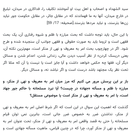
سید الشهداء و اصحاب و اهل بیت او آموختند تکلیف را، فداکاری در میدان، تبلیغ
در خارج میدان، آنها به ما فهماندند که در مقابل جائر، در مقابل حکومت جور نباید
زن‌ها بترسند، و نباید مردها بترسند.[صحیفه: 17/ 59]
با این حال، باید توجه داشت که بحث مبارزه با ظلم و شیوه رفتاری آن، یک بحث
فقهی است و لزوما باید به صورت حقوقی و فقهی جوانب آن سنجیده شده و طرح
شود. اگر در چهارچوب بحث امر به معروف و نهی از منکر است، مهم‌ترین نکته آن،
یعنی «ریسک کردن» از نظر آسیب دیدن مالی، زندانی شدن، اعدام شدن و مسائل
دیگر آن، فقها چه حکمی خواهد داشت و آیا جایز است یا نیست یا آن که مثلا اگر
تحت نظر یک مجتهد باشد درست است و اگر نباشد نه، و مسائل دیگر.
باز بر این پرسش مرور می کنیم که مرز میان امر به معروف و نهی از منکر، و
مبارزه با ظلم و مسأله «جهاد» در چیست؟ آیا نبرد مسلحانه با حاکم جور جهاد
است، یا امر به معروف و نهی از منکر است یا موضوعی مستقل؟
گذشت که اهمیت این سوال در این است که اگر شرط اصلی امر به معروف و نهی
از منکر، نداشتن ضرر به خصوص ضرر جانی است، بنابرین نمی توان قیام
مسلحانه را حتی به قصد واقعی امر به معروف و نهی از منکر، تحت عنوان امر به
معروف و نهی از منکر آورد، چرا که در چنین قیامی، ماهیت مسأله جهادی است و