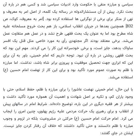
سیاسی و مبارزه منفی با حکومت وارد ادبیات سیاسی شد و کسی هم در باره آن
بحث نکرد. پیش از آن مستشارالدوله در رساله یک کلمه، از اصل امر به معروف و
نهی از منکر برای برخی از نوگرایی ها استفاده کرده بود. [امر به معروف، کوک، ص
832] همچنین بعدها در جریان انقلاب اسلامی، باز هم بحث خروج مسلحانه علیه
شاه مطرح بود اما به عنوان یک بحث فقهی طرح نشد و در عمل هم متفاوت عمل
می‌شد. برخی معتقد بودند اگر مجتهدی رأی به مورد خاصی مثل قتل یک افسر
ساواک بدهد، جایز است، و برخی خودسرانه این کار را می کردند. مهم این بود که
بحث فقهی روشنی در باره آن نبود. توجه داریم که امام خمینی، باور به آن برای
این که ابزاری جهت تحصیل موفقیت و پیروزی برابر شاه باشد، نداشت. اما مبارزه
با ظلم به صورت عموم مورد تأکید بود و برای این کار از نهضت امام حسین (ع)
استفاده می‌شد.
با این حال، امام خمینی نهضت عاشورا را برای مبارزه با ظلم، حفظ اسلام، حتی با
وجود یاران کم، و تکیه بر اصل شهادت و اهمیت آن همواره مورد تأکید داشت و
بیشتر از هر فقیه دیگری در این باره، توضیح داده‌اند. شرایط امام در سالهای پیش
از انقلاب و برای رهبری یک حرکت مردمی علیه رژیم پهلوی، چنین امری را ایجاب
می کرد. امام حرکت امام حسین (ع) حرکتی در مشروعیت بلکه در لزوم و وجوب
مبارزه با ظلم دانستند و حتی تأکید داشتند که خلاف آن رفتار کردن جایز نیست.
ایشان در جای گفتند: