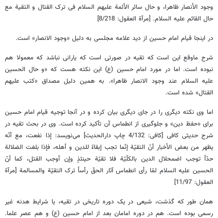
وجود الأنصار ظاهرا، و حال سائر الأئمة علیهم السلام فی ترک القتال و التقیة مع
حال القائم علیه السلام. [مرآة العقول: 8/218]
در اینجا قیام امام حسین از دید علامه مجلسی به دلیل «وجود الانصار» است.
شرح ماوقع این است که تقیه در صورتی است که یارانی نباشد که معمولا هم
نبوده است. اما در مورد امام حسین (ع) این نکته هست که «و حال الحسین
علیه السلام عند وجود الانصار ظاهرا». به همین دلیل مصداق «کتب علیهم
القتال»‌ شده است.
اما وی نکته دیگری را در جای دیگری بیان کرده و در آنجا توجیه قیام امام حسین
برای «حفظ دین» و جلوگیری از انطماس آن تأکید کرده است. وی در بحث تقیه در
شرح حدیثی کافی [کافی: 4/132 چاپ دارالحدیث] می‌نویسد: إذا نفعت، مع أنّه
یظهر من بعض الأخبار أنّ التقیّة إنّما تجب إبقاءً للدین و أهله، فإذا بلغت الضلالة
حدّاً توجب اضمحلال الدین بالکلّیّة فلا تقیّة حینئذٍ وإن أوجب القتل، کما أنّ
الحسین علیه السلام لمّا رأی انطماس آثار الحقّ رأساً ترک التقیّة والمسالمة [مرآة
العقول: 11/97]
همان طور که گذشت، شیعی در یک دوره تاریخی در تقیه، یا شرایط هدنه غیر
رسمی بوده است. هم در دوره امامان بعد از امام حسین (ع) و هم عصر علما.