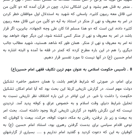
ـ منجر به قتل هم بشود و این اشکالی ندارد. چون در قرآن آمده که «و کأین من
نبی قاتل معه ربیون کثیر». پاسخی که شهید به استدلال اول موافقان خطر کردن
در امر به معروف و نهی از منکر در استناد به آیه «و کأین من نبی قاتل معه ربیون
کثیر» داده، این است که «و هذا مسلم اذا کان علی وجه الجهاد». بنابرین، اگر قرار
باشد در امر به معروف و نهی از منکر کسی کشته شود، این دیگر جهاد خواهد بود
نه امر به معروف و نهی از منکر. همان طور که شاهد هستید، شهید مطالب جالب
دیگری را هم در این باره مطرح کرده که کمتر در فقه ما آمده و البته اشاره به
امام حسین (ع) در آنها نیست تا مورد تفسیر قرار دهیم.
8 . تأسیس حکومت اسلامی به عنوان مهم ترین تکلیف فقهی امام حسین(ع)
برای امام، در صورتی که شرایط فراهم باشد، یا همان «حضور حاضر» تشکیل
دولت مهم است. در گزارش تاریخی کربلا این بحث بود که آیا امام امکان تشکیل
حکومت را داشت یا خیر. در این اواخر در این باره اختلاف نظر تاریخی نسبت به
تحلیل شرایط دنیای وقت اسلام و به خصوص عراق و کوفه پدید آمد. تردیدی
نیست که این نگرش بالقوه در گزارش تاریخی کربلا وجود داشته است. بحث امر
به بیعت و زیر بار نرفتن، رفتن به مکه، دعوت کوفه، حرکت، بیعت با کوفیان که
نوعی اقدام سیاسی برای بدست گرفتن رهبری بود، استناد امام حسین (ع) به
کوفیان به این که دعوت کردید و گفتید امام نداریم و .... بسیاری از گزارشهای