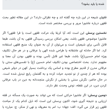
شده یا باید بشود؟
فقهای شیعه در این باره چه گفته اند و چه نظراتی دارند؟ در این مقاله تطور بحث
فقهی درباره عاشورا مرور و بررسی مختصر شده است.
نخستین پرسش
این است که، آیا کربلا یک حرکت فقهی است یا فرا فقهی؟ اگر
عاشورا موضوعی فقهی باشد، یعنی امکان بررسی رسیدگی فقهی به آن باشد، طبعا
قابل تأسی برای شیعیان است و می‌توان از آن به عنوان یک منبع فقهی استفاده
کرد. اما اگر حادثه ای عاشقانه یا طراحی شده الهی یا عرفانی و در هر حال تکلیف
ویژه امام حسین(ع) باشد، طبعا غیر قابل تأسی بوده و فقهی بودن آن معنا و
مفهوم ندارد. بحث اختصاصی بودن تکلیف امام حسین (ع) با تفسیرهای سنتی یا
عرفانی مدرن از قدیم مطرح بوده و اساس یک برداشت بسیار کهن در دوایر شیعی
بوده که هر از چندی از نو تجدید حیات کرده و به گفتمان رایج تبدیل شده است.
در حال حاضر، نگرش سنتی با بخشی از نگرش متجددانه به دین در باب عرفانی
کردن دین، در این نقطه، نوعی وحدت نظر دارند.
دومین پرسش:
اگر عاشورا حرکتی است که می تواند به صورت یک مسأله در فقه
ارزیابی و نتیجه گیری شود، اکنون پرسش این است که ذیل کدام یک از مباحث
فقهی زیر قرار می گیرد: الف: جهاد؛ ب:‌ امر به معروف و نهی از منکر، ج: مبارزه با