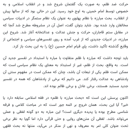
حرکت ضد ظلم، به صورت یک گفتمان شروع شد و در انقلاب اسلامی و به
خصوص توسط امام خمینی به اوج خود رسید. این در حالی بود که از سالها پیش
از انقلاب، بحث مبارزه با نظام پهلوی به عنوان یک نظام ستمگر در ادبیات سیاسی
مخالفان وارد شده بود. شاید بتوان گفت، اصل آن در مشروطه مطرح شد آنجا که
در مقابل ستم قاجاران، حرکت و جنش عدالت و عدالتخانه آغاز شد. شروع این
مبارزه، در ادبیات جدیدی که از غرب آمده و روی تفسیرهای سیاسی و اجتماعی از
وقایع گذشته تأکید داشت، پای قیام امام حسین (ع) را به این بحث باز کرد.
باید توجه داشت که مبارزه با ظلم متفاوت با مباره با استبداد در تفسیر جدید آن
است. به واقع، بحث از ظلم، غیر از استبداد به معنای یک نظام سیاسی است که
ممکن است ظلم یکی از تبعات آن باشد، چنان که ممکن است در مفهوم سنتی آن
پادشاهی به عدالت رفتار کند. می دانیم که برخی از پادشاهان که همه در تفسیر
جدید مستبد هستند، برخی عادل و برخی ظالم بوده اند.
اکنون پرسش این است که «بحث مبارزه با ظلم» در فقه اسلامی سابقه دارد یا
خیر؟ آیا این بحث، همان خروج بر ائمه جور است که در مباحث کلامی و فرقه
شناسی مطرح بوده یا پدیده دیگری است؟ این مباره به دو گونه لفظی و عملی
می‌تواند باشد. لفظی آن متن‌های روایی و حتی قرآنی دارد اما گویا به نظر برخی
تحت عنوان کلی امر به معروف و نهی از منکر در می‌آید، منتها نه بحث فقهی