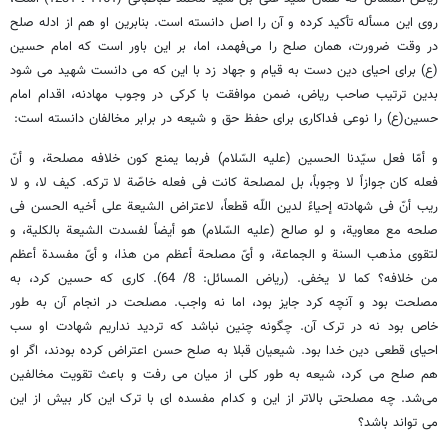
روی این مسأله تأکید کرده و آن را اصل دانسته است. بنابرین او هم از ادله صلح
در وقت ضرورت، همان صلح را می‌فهمد، اما، بر این باور است که امام حسین
(ع) برای احیای دین دست به قیام و جهاد زد با این که می دانست شهید می شود
بدین ترتیب صاحب ریاض، ضمن موافقت با کرکی در وجوب مهادنه، اقدام امام
حسین(ع) را نوعی فداکاری برای حفظ حق و شیعه در برابر مخالفان دانسته است:
و أمّا فعل سیّدنا الحسین (علیه السّلام) فربما یمنع کون خلافه مصلحة، و أنّ
فعله کان جوازاً لا وجوباً، بل لمصلحة کانت فی فعله خاصّة لا ترکه. کیف لا، و لا
ریب أنّ فی شهادته إحیاءً لدین اللّه قطعاً، لاعتراض الشیعة علی أخیه الحسن فی
صلحه مع معاویة، و لو صالح (علیه السّلام) هو أیضاً لفسدت الشیعة بالکلیة، و
لتقوی مذهب السنة و الجماعة، و أیّ مصلحة أعظم من هذا، و أیّ مفسدة أعظم
من خلافه؟ کما لا یخفی. (ریاض المسائل: 8/ 64). کاری که حسین کرد، به
مصلحت بود و آنچه کرد جایز بود، اما نه واجب. مصلحت در انجام آن به طور
خاص بود نه در ترک آن. چگونه چنین نباشد که تردید نداریم شهادت او سب
احیای قطعی دین خدا بود. شیعیان قبلا به صلح حسن اعتراض کرده بودند، اگر او
هم صلح می کرد، شیعه به طور کلی از میان می رفت و باعث تقویت مخالفین
می‌شد. چه مصلحتی بالاتر از این و کدام مفسده ای با ترک این کار بیش از این
می تواند باشد؟