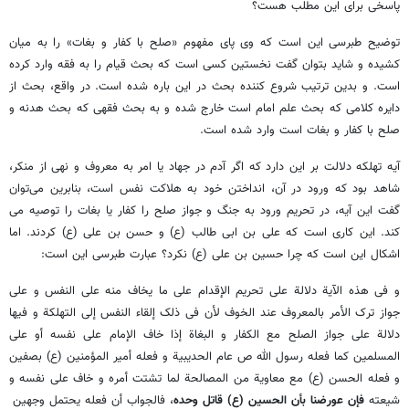
پاسخی برای این مطلب هست؟
توضیح طبرسی این است که وی پای مفهوم «صلح با کفار و بغات» را به میان
کشیده و شاید بتوان گفت نخستین کسی است که بحث قیام را به فقه وارد کرده
است. و بدین ترتیب شروع کننده بحث در این باره شده است. در واقع، بحث از
دایره کلامی که بحث علم امام است خارج شده و به بحث فقهی که بحث هدنه و
صلح با کفار و بغات است وارد شده است.
آیه تهلکه دلالت بر این دارد که اگر آدم در جهاد یا امر به معروف و نهی از منکر،
شاهد بود که ورود در آن، انداختن خود به هلاکت نفس است، بنابرین می‌توان
گفت این آیه، در تحریم ورود به جنگ و جواز صلح را کفار یا بغات را توصیه می
کند. این کاری است که علی بن ابی طالب (ع) و حسن بن علی (ع) کردند. اما
اشکال این است که چرا حسین بن علی (ع) نکرد؟ عبارت طبرسی این است:
و فی هذه الآیة دلالة علی تحریم الإقدام علی ما یخاف منه علی النفس و علی
جواز ترک الأمر بالمعروف عند الخوف لأن فی ذلک إلقاء النفس إلی التهلکة و فیها
دلالة علی جواز الصلح مع الکفار و البغاة إذا خاف الإمام علی نفسه أو علی
المسلمین کما فعله رسول الله ص عام الحدیبیة و فعله أمیر المؤمنین (ع) بصفین
و فعله الحسن (ع) مع معاویة من المصالحة لما تشتت أمره و خاف علی نفسه و
شیعته
فإن عورضنا بأن الحسین (ع) قاتل وحده
، فالجواب أن فعله یحتمل وجهین