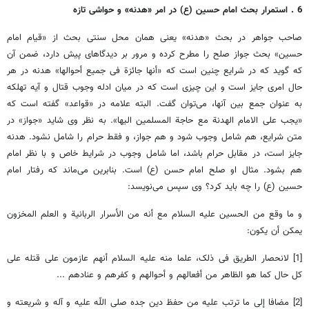
6 . استمرار بحث امام حسین (ع) در امر «هدنه»‌ و حواشی تازه
صاحب جواهر در بحث «هدنه»‌ یعنی همان محل سنتی بحث از «قیام امام
حسین» بحث جواز صلح را مطرح کرده و مرور بر دیدگاهای پیش دارد، ضمن آن
که گوید که در شرایع چنین است که «أنها جائزة فی جمیع أحوالها» هدنه در هر
حال امری جایز است و این چیزی است که در میان ادله وجوب قتال و آیه تهلکه
به عنوان جمع بین آنها، می‌توان گفت. البته علامه در «قواعد» گفته است که
«یجب علی الامام الهدنة مع حاجة المسلمین الیها». به نظر وی شاید «جواز»‌ در
متن شرایع، هم شامل وجوب شود و هم جواز، و فقط حرام را شامل نشود. هدنه
جایز است، در مقابل حرام باشد، اما شامل وجوب در شرایط خاص و با نظر امام
هم بشود. مثال او صلح امام حسن (ع) است. بنابرین می‌ماند که رفتار امام
حسین (ع) را چه باید کرد؟ وی سپس می‌نویسد:
و ما وقع من الحسین علیه السلام مع أنه من الأسرار الربانیة و العلم المخزون
یمکن أن یکون:
[1] لانحصار الطریق فی ذلک، علما منه علیه السلام أنهم عازمون علی قتله علی
کل حال کما هو الظاهر من أفعالهم و أحوالهم و کفرهم و عنادهم ...
[2] مضافا إلی ما ترتب علیه‌ من حفظ دین جده صلی اللّه علیه و آله و شریعته و