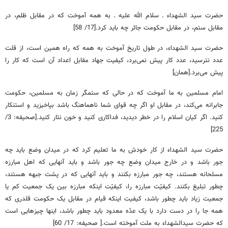
حضرت سید الشهداء ـ سلام الله علیه ـ به همه آموخت که در مقابل ظلم، در
مقابل ستم، در مقابل حکومت جائر چه باید کرد.[17/ 58]
حضرت سید الشهداء، در طول تاریخ آموخت به همه که راه همین است، از قلت
عدد نترسید، عدد کار پیش نمی‌برد، کیفیت جهاد مقابل اعداد آن است که کار را
پیش می‌برد.[همان]
امام مسلمین به ما آموخت که در حالی که ستمگر زمان به مسلمین، حکومت
جابرانه می‌کند، در مقابل او اگر چه قوای شما ناهماهنگ باشد بپاخیزید و استنکار
کنید. اگر کیان اسلام را در خطر دیدید، فداکاری کنید و خون نثار کنید.[صحیفه: 3/
225]
حضرت سید الشهداء از کار خودش به ما تعلیم کرد که در میدان وضع باید چه
جور باشد و در خارج میدان وضع چه جور باشد و باید آنهایی که اهل مبارزه
مسلحانه هستند، چه جور مبارزه بکنند و باید آنهایی که در پشت جبهه هستند،
چطور تبلیغ بکنند. کیفیّت مبارزه را، کیفیّت اینکه مبارزه بین یک جمعیت کم یا
جمعیت زیاد باید چطور باشد، کیفیت اینکه قیام در مقابل یک حکومت قلدری که
همه جا را در دست دارد با یک عدّه معدود باید چطور باشد، اینها چیزهایی است
که حضرت سیدالشهداء به ملت آموخته است.[ صحیفه: 17/ 60]