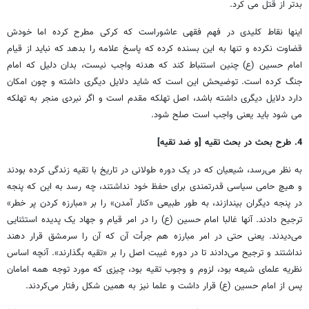
بدتر از قتل می کرد.
اینها نقاط کلیدی در فهم فقهی عاشوراست که کرکی مطرح کرده اما خودش
قضاوت نکرده و تنها به این بسنده کرده که پاسخ علامه را بدهد که نباید از قیام
امام حسین (ع) چنین استنباط کند که هدنه واجب نیست، بدان دلیل که امام
جنگ کرده است. توضیحش این است که شاید دلایل دیگری داشته و چون امکان
دارد دلایل دیگری داشته باشد، اصل تهلکه مقدم است و اگر نبردی منجر به تهلکه
می شود باید یعنی واجب است صلح شود.
4. طرح بحث در بحث تقیه [و ضد تقیه]
به نظر می‌رسد، شیعیان که در یک دوره طولانی در تاریخ با تقیه زندگی کرده بودند
و هیچ حامی سیاسی قدرتمندی برای حفظ خود نداشتند، چه رسد به این که پنجه
در پنجه دیگران بیندازند، به طور طبیعی «کنار آمدن» را بر «مبارزه کردن پر خطر»
ترجیح دادند. آنها غالبا امام حسین (ع) را در امر قیام و جهاد یک پدیده استثنایی
می‌دیدند. یعنی حتی در امر مبارزه هم جرأت آن که آن را سرمشق قرار دهند
نداشتند و ترجیح می‌دادند تا در دوره غیبت اصل را بر «تقیه بگذارند». آنچه اساس
نظریه علمای شیعه بود، لزوم و وجوب تقیه بود، چیزی که مورد توجه همه امامان
پس از امام حسین (ع) قرار داشت و علما نیز به همین شکل رفتار می‌کردند.