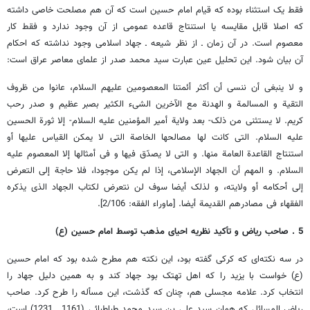
فقط یک استثناء بوده که قیام امام حسین است که آن هم مصلحت خاصی داشته
که اصلا قابل مقایسه یا استنتاج قاعده عمومی از آن وجود ندارد و فقط کار
معصوم است. در آن زمان ـ از نظر شیعه ـ جهاد اسلامی وجود نداشته که احکام
آن بیان شود. این تحلیل عین عبارت سید محمد صدر از علمای معاصر عراق است:
و لا ینبغی أن ننسی أن أکثر أئمتنا المعصومین علیهم السلام، عانوا من ظروف
التقیة و المسالمة و الهدنة مع الآخرین الشی‌ء الکثیر بصبر عظیم و صدر رحب
کریم. لا یستثنی من ذلک- بعد ولایة أمیر المؤمنین علیه السلام- إلا ثورة الحسین
علیه السلام. التی کانت لها مصالحها الخاصة التی لا یمکن القیاس علیها أو
استنتاج القاعدة العامة منها. و التی لا یصدّق فیها و فی أمثالها إلا المعصوم علیه
السلام. و المهم أن الجهاد الإسلامی، إذا لم یکن موجودا، فلا حاجة إلی التعرض
إلی أحکامه أو ولایته، و لذلک أیضا سوف لن نتعرض لکتاب الجهاد الذی یذکره
الفقهاء فی مصادرهم القدیمة أیضا. [ماوراء الفقه: 2/106].
5 . صاحب ریاض و تأکید نظریه احیای مذهب توسط امام حسین (ع)
در سه نکته‌ای که کرکی گفته بود، این نکته هم مطرح شده بود که امام حسین
(ع) خواست با یزید را که اهل تهتک بود جهاد کند و به همین دلیل جهاد را
انتخاب کرد. علامه مجسلی هم، چنان که گذشت، این مسأله را طرح کرد. صاحب
ریاض المسائل که همان سید علی بن سید محمد طباطبائی (1161 ـ 1231) است،