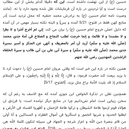
حسین (ع) از این نهضت داشته است.
این که
دقیقا کدام بخش از این مطالب
درست است و آیا تردیدی در باره آن فرمایشات نقل شده وجود دارد یا نه. (مانند
وصیت نامه امام حسین (ع) به برادرش محمد حنفیه که محل تردید است [در
منابع کهن فقط در فتوح: 5/21 آمده و بس] و البته نکته بسیار مهمی در آن آمده
که دلیل اصلی خروج امام حسین (ع) را بیان می کند:
إنی لم أخرج أشرا و لا بطرا
و لا مفسدا و لا ظالما، و إنما خرجت لطلب النجاح و الصلاح فی أمة جدی محمد
(صلّی الله علیه و سلّم) أرید أن آمر بالمعروف و أنهی عن المنکر و أسیر بسیرة
جدی محمد (صلّی الله علیه و سلّم) و سیرة أبی علی بن أبی طالب و سیرة الخلفاء
الراشدین المهدیین رضی الله عنهم‏
.
همین نکته در باره این خبر است که وقتی مروان امام حسین (ع) را دعوت کرد تا
با یزید بیعت کند حضرت فرمود: و قال: إِنَّا لِلَّهِ وَ إِنَّا إِلَیْهِ راجِعُونَ، و علی الإسلام
السلام إذ قد بلیت الأمة براع مثل یزید. [الفتوح، 5/17]
همچنین نقلی در تذکرة الخواص ابن جوزی آمده که مع الاسف به رغم آن که
سخن زیبایی است امام نمی‌دانیم چرا در منابع دیگر نیامده است: یا فرزدق ان
هؤلاء قوم لزموا طاعة الشیطان و ترکوا طاعة الرّحمان‏ و أظهروا الفساد فی الأرض و
ابطلوا الحدود و شربوا الخمور و استأثروا فی أموال الفقراء و المساکین و أنا أولی
من قام بنصرة دین اللّه و اعزاز شرعه و الجهاد فی سبیله لتکون کلمة اللّه هی
العلیا [تذکرة الخواص، سبط بن الجوزی ،ص:218].
البته این عبارت به صورت