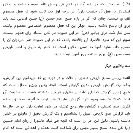
173) به بحثی که در باره آیه «و لکم فی رسول الله اسوة حسنة» و امکان
استدلال به فعل آن حضرت دارد). در درجه
اول
باید ثابت شود که فعل معصوم
تقیه‌ای نیست، چنان که اگر در باره صلح امام حسن (ع) چنین ادعایی شد باید
برای آن پاسخ داشته باشیم.
دیگر
این که فعل معصوم اختصاصی معصوم نباشد،
مثل نماز شب برای پیامبر (ص). در این صورت باز قابل استناد برای عموم نیست.
سوم
این که نباید «قضیة فی واقعه» باشد، که در این صورت هم نمی‌توان آن را
تعمیم داد. شاید فقها به همین دلایل است که کمتر به تاریخ و اخبار تاریخی
معصومین (ع)، برای استنباطهای فقهی توجه دارند.
سه یادآوری دیگر
الف:
بررسی منابع تاریخی عاشورا با دقت و در دوره ای که می‌دانیم این گزارش،
واقعا یک گزارش تاریخی بدون گرایش است. البته چنین چیزی محال است که
هیچ زمانی گرایش تحلیلی غلبه بر نقلهای تاریخی نداشته باشد، اما حقیقت آن
است که تفاوت هم وجود دارد. گزارش های تاریخی اولیه با آنچه بعدها زیر سایه
نگرش های تحلیلی و گفتمان های رایج نوشته می شود تفاوت دارد. در هر حال ما
باید گزارش های تاریخی اصیل را بشناسیم و یک گزارش دقیق از ماوقع در اختیار
داشته باشیم. دلیل این امر آن است که آنچه طی قیام عاشورا از زبان امام حسین
(ع) نقل شده، منبع بسیار مهمی برای شناخت کلیت هدف یا اهدافی است که امام