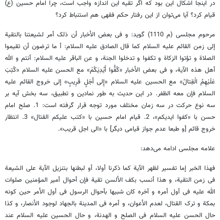
در اینجا اشکال این بود که اگر تقیه این اندازه واجب است، چرا امام حسین (ع)
قیام کرد؟ آیا می‌توان از این رفتار حکم فقهی هم استنباط کرد؟
مرحوم مجلسی (م 1110) گوید: و فی بعض الأخبار أن ذلک أمر لشیعتنا بالتقیة
إلی زمن القائم علیه السلام کما قال الصادق علیه السلام: أ ما ترضون أن تقیموا
الصلاة و تؤتوا الزکاة و تکفوا و تدخلوا الجنة، و عن الباقر علیه السلام: أنتم و الله
أهل هذه الآیة، و فی بعض الأخبار «کُفُّوا أَیْدِیَکُمْ» مع الحسن علیه السلام «کُتِبَ
عَلَیْهِمُ الْقِتالُ» مع الحسین علیه السلام «إِلی أَجَلٍ قَرِیبٍ» إلی خروج القائم علیه
السلام فإن معه الظفر. در این حدیث به طور نمادین و تطبیق، سه بخش آیه بر
سه نوع حرکت در سه زمان مختلف مورد توجه قرار گرفته است: 1. صلح امام
حسن با «کفوا ایدیکم»، 2. قیام امام حسین با «کتب علیکم القتال» 3. انتظار
خروج قائم [و طبعا عدم جواز قیامی دیگر] با «الی اجل قریب».
علامه مجلسی ادامه می‌دهد:
فهذا الخبر إما تفسیر لظهر الآیة کما ذکرنا أولا، أو لبطنها بتنزیل الآیة علی الشیعة
فی زمن التقیة، و هذا أنسب بکف الألسن تقیة فإن أحوال أمیر المؤمنین صلوات
الله علیه فی أول أمره و آخره کان شبیها بأحوال الرسول فی أول الأمر حین کونه
بمکة و ترک القتال، لعدم الأعوان، و أمره فی المدینة بالجهاد لوجود الأنصار، و کذا
حال الحسن علیه السلام فی الصلح و الهدنة، و حال الحسین علیه السلام عند