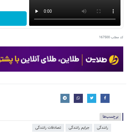
کد مطلب
167500
برچسب‌ها
رانندگی
جرایم رانندگی
تصادفات رانندگی