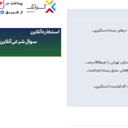
ت درهای بسته/دستگیری…
تهرانی با ضبط90درصد…
افغانی سارق پسته/بازداشت…
زرگ گلدکوئست/دستگیری…