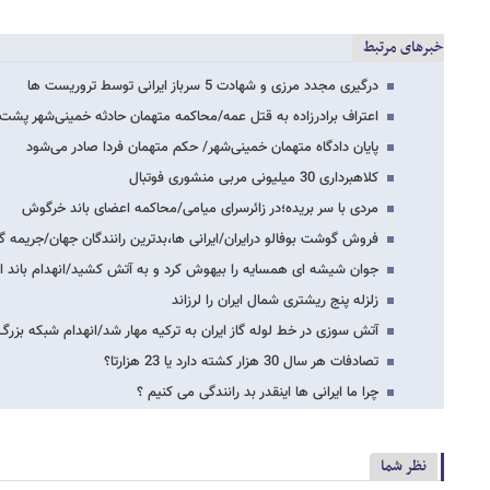
خبرهای مرتبط
درگیری مجدد مرزی و شهادت 5 سرباز ایرانی توسط تروریست ها
اعتراف برادرزاده به قتل عمه/محاکمه متهمان حادثه خمینی‌شهر پش
پایان دادگاه متهمان خمینی‌شهر/ حکم متهمان فردا صادر می‌شود
کلاهبرداری 30 میلیونی مربی منشوری فوتبال
مردی با سر بریده؛در زائرسرای میامی/محاکمه اعضای باند خرگوش
فروش گوشت بوفالو درایران/ایرانی ها،بدترین رانندگان جهان/جریمه گدایان 
جوان شیشه ای همسایه را بیهوش کرد و به آتش کشید/انهدام باند 
زلزله پنج ریشتری شمال ایران را لرزاند
آتش سوزی در خط لوله گاز ایران به ترکیه مهار شد/انهدام شبکه ب
تصادفات هر سال 30 هزار کشته دارد یا 23 هزارتا؟
چرا ما ایرانی ها اینقدر بد رانندگی می کنیم ؟
نظر شما