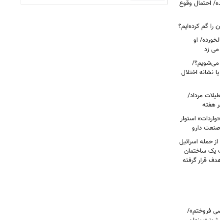
ه/ احتمال وقوع
ن را گم کرده‌ایم؟
خورده/ او
می زد
 صبح بیدار می‌شویم؟/
ا نشانه اختلال
آبی در تعطیلات مرداد/
ر هفته
«واردات» استوار
صنعت دارو
صحنه دلخراش بود؛ گزارش فرانس ۲۴ از حمله اسرائیل
ت یک ساختمان
ف قرار گرفته
صی فروختم»/