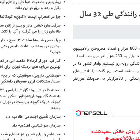
پیش‌بینی وضعیت هوا طی روزهای آیند
رگبار و رعد و برق در این نقاط
چرا در اضطرابِ آینده، «اکنونِ» کودکانما
سرقت‌های خشن مادر و پسر از زنان سال
طلاهای زنان را می گرفت و آنها را کتک 
چرا بعضی شب‌ها ساعت ۳
بیداری در نیمه‌شب؛ عادت طبیعی بدن ی
رئیس ستاد دیه تعداد کشته شدگان تصادفات در کشور را در 32 سال گذشته 800 هزار و تعداد مجروحان را9میلیون
خواب؟
نفر عنوان کرد و گفت: این درحالی است که تعداد کل شهدای انقلاب و جنگ تحمیلی به 230 هزار نفر می‌رسد. اسدا...
کنار آب، دور از گرما؛ ۶ مقصد 
ندگی روبه رو نیستیم وآمار کشور ما در
بهترین دریاچه‌های نزدیک تهران برای آخ
های منطقه است. وی گفت: با تلاش های
خودکفایی دارویی؛ موفقیتی که بر پایه‌ 
صورت گرفته از طریق مسئولان ونهاد های ذی‌ربط رقم کشته های حوادث رانندگی از 30هزارنفر به حدود23 هزارنفر
است/ مشکلات ارزی همچنان دامنگیر 
به عبادتگاه یهودیان/«چطور ممکن اس
کوچک در یک کوچه بن‌بست در تهران هد
باشد»
سازمان تأمین اجتماعی اطلاعیه داد
سازمان هواشناسی اطلاعیه داد
 از روش خانگی سفیدکننده
«موهایم را برای تامین هزینه‌های شخ
دان50%تخفیف🔥