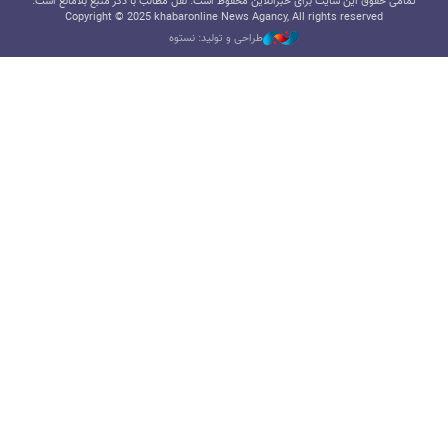
تمامی حقوق این سایت برای خبرآنلاین محفوظ است. نقل مطالب با ذکر منبع بلامانع است.
Copyright © 2025 khabaronline News Agancy, All rights reserved
طراحی و تولید: نستوه