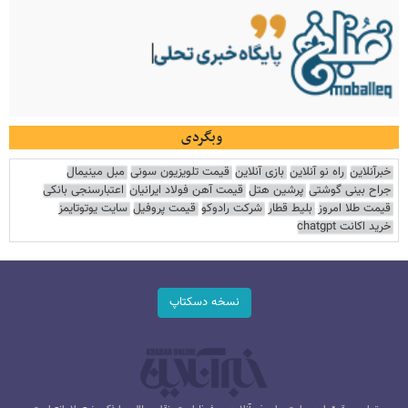
وبگردی
خبرآنلاین
راه نو آنلاین
بازی آنلاین
قیمت تلویزیون سونی
مبل مینیمال
جراح بینی گوشتی
پرشین هتل
قیمت آهن فولاد ایرانیان
اعتبارسنجی بانکی
قیمت طلا امروز
بلیط قطار
شرکت رادوکو
قیمت پروفیل
سایت یوتوتایمز
خرید اکانت chatgpt
نسخه دسکتاپ