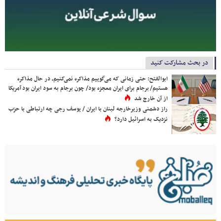
در بحث مشارکت کنید
ابوالفتح: حتی زمانی که می‌گوییم مذاکره نمی‌کنیم، در حال مذاکره
هستیم/ برجام برای ایران معجزه بود/ چون برجام به سود ایران بود آمریکا
از آن خارج شد
راز دشمنی وزیرخارجه لبنان با ایران / یوسف رجی چه ارتباطی با حزب
نزدیک به اسرائیل دارد؟