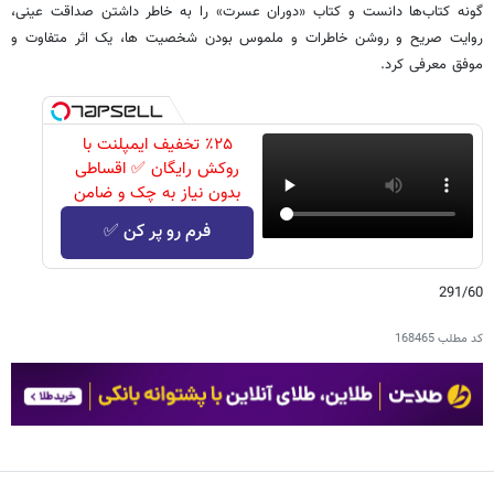
گونه کتاب‌ها دانست و کتاب «دوران عسرت» را به خاطر داشتن صداقت عینی،
روایت صریح و روشن خاطرات و ملموس بودن شخصیت ها، یک اثر متفاوت و
موفق معرفی کرد.
٪۲۵ تخفیف ایمپلنت با
روکش رایگان ✅ اقساطی
بدون نیاز به چک و ضامن
فرم رو پر کن ✅
291/60
کد مطلب
168465