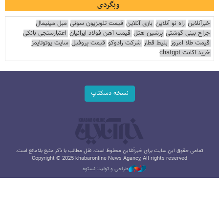
وبگردی
خبرآنلاین
راه نو آنلاین
بازی آنلاین
قیمت تلویزیون سونی
مبل مینیمال
جراح بینی گوشتی
پرشین هتل
قیمت آهن فولاد ایرانیان
اعتبارسنجی بانکی
قیمت طلا امروز
بلیط قطار
شرکت رادوکو
قیمت پروفیل
سایت یوتوتایمز
خرید اکانت chatgpt
نسخه دسکتاپ
تمامی حقوق این سایت برای خبرآنلاین محفوظ است. نقل مطالب با ذکر منبع بلامانع است.
Copyright © 2025 khabaronline News Agancy, All rights reserved
طراحی و تولید: نستوه