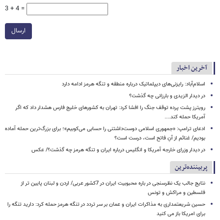
3 + 4 =
ارسال
آخرین اخبار
اسلام‌آباد: رایزنی‌های دیپلماتیک درباره منطقه و تنگه هرمز ادامه دارد
در دیدار الزیدی و بارزانی چه گذشت؟
رویترز پشت پرده توقف جنگ را افشا کرد: تهران به کشورهای خلیج فارس هشدار داد که اگر
آمریکا حمله کند....
ادعای ترامپ: «جمهوری اسلامی دوست‌داشتنی را حسابی می‌کوبیم»؛ برای بزرگ‌ترین حمله آماده
بودیم/ غنائم از آنِ فاتح است، درست است؟
در دیدار وزرای خارجه آمریکا و انگلیس درباره ایران و تنگه هرمز چه گذشت؟/ عکس
پربیننده‌ترین
نتایج جالب یک نظرسنجی در باره محبوبیت ایران در 7کشور عربی/ اردن و لبنان پایین تر از
فلسطین و مراکش و تونس
حسین شریعتمداری به مذاکرات ایران و عمان بر سر تردد در تنگه هرمز حمله کرد: دارید تنگه را
برای امریکا باز می کنید