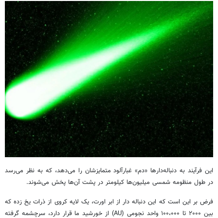
این فرآیند به دنباله‌دارها «دم» غبارآلود متمایزشان را می‌دهد، که به نظر می‌رسد
در طول منظومه شمسی میلیون‌ها کیلومتر در پشت آن‌ها پخش می‌شوند.
فرض بر این است که این دنباله دار از ابر اورت، یک لایه کروی از ذرات یخ زده که
بین ۲۰۰۰ تا ۱۰۰،۰۰۰ واحد نجومی (AU) از خورشید ما قرار دارد، سرچشمه گرفته