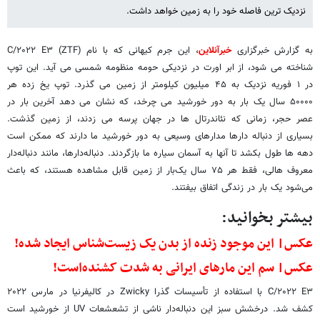
نزدیک ترین فاصله خود را به زمین خواهد داشت.
به گزارش خبرگزاری
خبرآنلاین
، این جرم کیهانی که با نام C/۲۰۲۲ E۳ (ZTF)
شناخته می شود، از ابر اورت در نزدیکی حومه منظومه شمسی می آید. این توپ
در ۱ فوریه نزدیک به ۴۵ میلیون کیلومتر از زمین می گذرد. توپ یخ زده هر
۵۰۰۰۰ سال یک بار به دور خورشید می چرخد، که نشان می دهد آخرین بار در
عصر حجر، زمانی که نئاندرتال ها در جهان پرسه می زدند، از زمین گذشت.
بسیاری از دنباله دارها مدارهای وسیعی به دور خورشید ما دارند که ممکن است
دهه ها طول بکشد تا آنها به آسمان سیاره ما بازگردند. دنباله‌دارها، مانند دنباله‌دار
معروف هالی، فقط هر ۷۵ سال یک‌بار از زمین قابل مشاهده هستند، که باعث
می‌شود یک بار در زندگی اتفاق بیفتند.
بیشتر بخوانید:
عکس| این موجود زنده از بدن یک زیست‌شناس ایجاد شده!
عکس| سم این مارهای ایرانی به شدت کشنده‌است!
C/۲۰۲۲ E۳ با استفاده از تأسیسات گذرا Zwicky در کالیفرنیا در مارس ۲۰۲۲
کشف شد. درخشش سبز این دنباله‌دار ناشی از تشعشعات UV از خورشید است