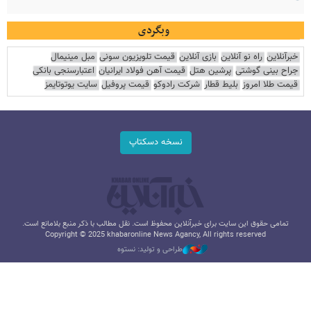
وبگردی
خبرآنلاین
راه نو آنلاین
بازی آنلاین
قیمت تلویزیون سونی
مبل مینیمال
جراح بینی گوشتی
پرشین هتل
قیمت آهن فولاد ایرانیان
اعتبارسنجی بانکی
قیمت طلا امروز
بلیط قطار
شرکت رادوکو
قیمت پروفیل
سایت یوتوتایمز
نسخه دسکتاپ
تمامی حقوق این سایت برای خبرآنلاین محفوظ است. نقل مطالب با ذکر منبع بلامانع است.
Copyright © 2025 khabaronline News Agancy, All rights reserved
طراحی و تولید: نستوه