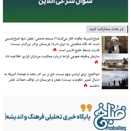
در بحث مشارکت کنید
شیخ‌نشین‌ها چگونه فکر می‌کنند؟/ مسجدجامعی: عمان تنها شیخ‌نشینی
است که نگاه متفاوتی به ایران دارد/ عربستان برادر بزرگ‌تر نیست؛
قدرت مسلط خلیج فارس است
سازمان وظیفه عمومی فراجا درباره معافیت سربازان فراری اطلاعیه داد
ابوالفتح: برای ترامپ مهم نیست تاج بر سر کار باشد یا عمامه/ آمریکا به
دنبال تغییر حکومت نیست/ عمان و عربستان در توقف حملات نقش
داشتند