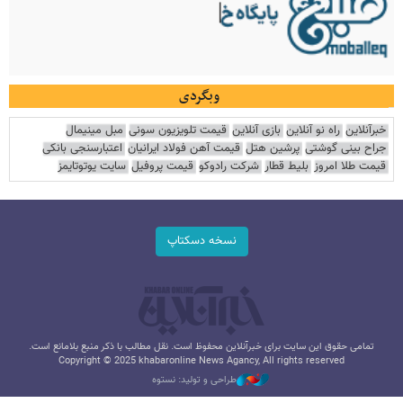
وبگردی
خبرآنلاین
راه نو آنلاین
بازی آنلاین
قیمت تلویزیون سونی
مبل مینیمال
جراح بینی گوشتی
پرشین هتل
قیمت آهن فولاد ایرانیان
اعتبارسنجی بانکی
قیمت طلا امروز
بلیط قطار
شرکت رادوکو
قیمت پروفیل
سایت یوتوتایمز
نسخه دسکتاپ
تمامی حقوق این سایت برای خبرآنلاین محفوظ است. نقل مطالب با ذکر منبع بلامانع است.
Copyright © 2025 khabaronline News Agancy, All rights reserved
طراحی و تولید: نستوه