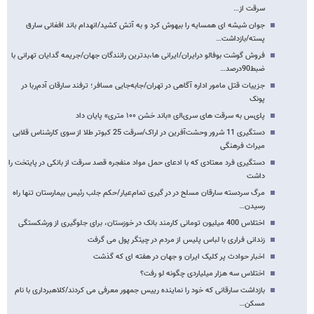
سرقت از…
جوان شیشه ای همسایه را بیهوش کرد و به آتش کشید/انهدام باند افغانی سارق
پسته/بازداشت…
فروش گوشت بوفالو درایران/ایرانی ها،بدترین رانندگان جهان/جریمه گدایان تهرانی با
ضبط90درصد…
جزییات قتل مامور اداره آگاهی در تهران/جابه‌جایی مسافر؛ ترفند سارقان آدم‌ربا در
پونک
ﭘﻠیﺲ ﺑﻪ ﺳﺮﻗﺖ ﻫﺎی ﺳﺮیﺎﻟی «ﺑﺎﻧﺪ ﺧﺸﻦ ۱۰۰ ﻣﺘﺮی» پایان داد
دستگیری 11 شرور وحشت‌آفرین در اراک/سرقت 25 کبوتر طلا از سوی کارشناس قلابی
میراث فرهنگی
دستگیری فرد معتادی که با ادعای حمل مواد منفجره قصد سرقت از بانکی در پایتخت را
داشت
مرگ سردسته سارقان مسلح در در گیری تمام‌عیار/حکم جلب رئیس بیمارستان تنها راه
رسیدن…
اختلاس 400 میلیون تومانی کارمند بانک در خوزستان، برای جلوگیری از ورشکستگی
زندانی فراری با لباس پلیس از مردم در چیتگر پول می گرفت
اخبار حوادث پر کلیک ایران و جهان در هفته ای که گذشت
اختلاس سه هزار میلیاردی چگونه لو رفت؟
بازداشت سارقانی که خود را نماینده رییس جمهور معرفی می کردند/کلاهبرداری با نام
مسکن…