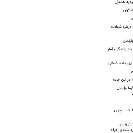
یدیه همدان
شاگران
د
درباره شهادت
ه رانندگی/ آمار
این جاده شمالی
ر
ما ول‌مان
فیت سربازان
خش/ رئیس
داشت یا اخراج