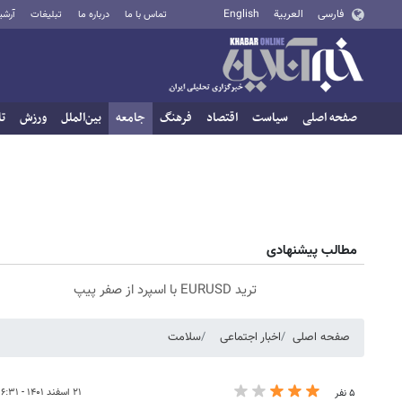
فارسی
العربية
English
تماس با ما
درباره ما
تبلیغات
آرشی
صفحه اصلی
سیاست
اقتصاد
فرهنگ
جامعه
بین‌الملل
ورزش
تا
مطالب پیشنهادی
ترید EURUSD با اسپرد از صفر پیپ
صفحه اصلی
اخبار اجتماعی
سلامت
۲۱ اسفند ۱۴۰۱ - ۱۶:۳۱
۵ نفر