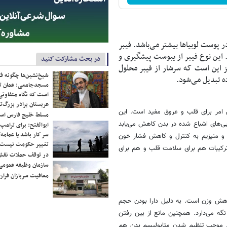
ر پوست لوبیاها بیشتر می‌باشد. فیبر
 این نوع فیبر از یبوست پیشگیری و
در بحث مشارکت کنید
ز این است که سرشار از فیبر محلول
شیخ‌نشین‌ها چگونه فک
ده تبدیل می‌شود.
مسجدجامعی: عمان تن
است که نگاه متفاوتی 
عربستان برادر بزرگ‌
ن امر برای قلب و عروق مفید است. این
مسلط خلیج فارس ا
ی‌های اشباع شده در بدن کاهش می‌یابد
ابوالفتح: برای ترامپ
سر کار باشد یا عمامه/
و منیزیم به کنترل و کاهش فشار خون
تغییر حکومت نیست/ 
ترکیبات هم برای سلامت قلب و هم برای
در توقف حملات نقش
سازمان وظیفه عمومی 
معافیت سربازان فراری
کاهش وزن است. به دلیل دارا بودن حجم
نگه می‌دارد. همچنین مانع از بین رفتن
. موجب تنظیم شدن متابولیسم بدن هم