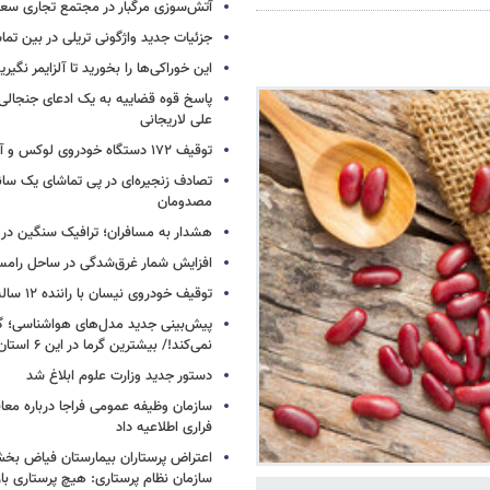
آتش‌سوزی مرگبار در مجتمع تجاری سع
جزئیات جدید واژگونی تریلی در بین تما
این خوراکی‌ها را بخورید تا آلزایمر نگیری
پاسخ قوه قضاییه به یک ادعای جنجالی 
علی لاریجانی
توقیف ۱۷۲ دستگاه خودروی لوکس و آپارتمان
تصادف زنجیره‌ای در پی تماشای یک سانح
مصدومان
هشدار به مسافران؛ ترافیک سنگین در 
افزایش شمار غرق‌شدگی در ساحل رامس
توقیف خودروی نیسان با راننده ۱۲ ساله در این جاده
پیش‌بینی جدید مدل‌های هواشناسی؛ گر
نمی‌کند!/ بیشترین گرما در این ۶ استان
دستور جدید وزارت علوم ابلاغ شد
سازمان وظیفه عمومی فراجا درباره معا
فراری اطلاعیه داد
اعتراض پرستاران بیمارستان فیاض ب
سازمان نظام پرستاری: هیچ پرستاری باز