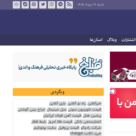
شنبه ۱۷ مرداد ۱۴۰۵
انتشارات
وبلاگ
استان‌ها
وبگردی
خبرآنلاین
راه نو آنلاین
بازی آنلاین
قیمت تلویزیون سونی
مبل مینیمال
جراح بینی گوشتی
پرشین هتل
قیمت آهن فولاد ایرانیان
اعتبارسنجی بانکی
قیمت طلا امروز
بلیط قطار
شرکت رادوکو
قیمت پروفیل
سایت یوتوتایمز
خرید اکانت chatgpt