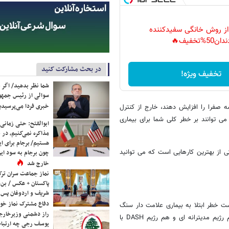
 از روش خانگی سفیدکننده
دان50%تخفیف🔥
در بحث مشارکت کنید
تخفیف ویژه!
شما نظر بدهید/ اگر خ
سوالی از رئیس جمه
خبری فردا می‌پرسیدی
 صفرا را افزایش دهند، خارج از کنترل
 توانند بر خطر کلی شما برای بیماری
ابوالفتح: حتی زمانی 
مذاکره نمی‌کنیم، در 
هستیم/ برجام برای ای
ی از بهترین کارهایی است که می توانید
چون برجام به سود ایرا
خارج شد
نماز جماعت سران ترک
پاکستان + عکس / بن‌س
شریف و اردوغان پس ا
دفاع مشترک نماز خوا
 های غذایی ممکن است خطر ابتلا به بیماری علامت دار سنگ
راز دشمنی وزیرخارجه 
کیسه صفرا را کاهش دهند. (با این حال مطالعه فقط شامل مردان بود.) هم رژیم مدیترانه ای و هم رژیم DASH با
یوسف رجی چه ارتباط