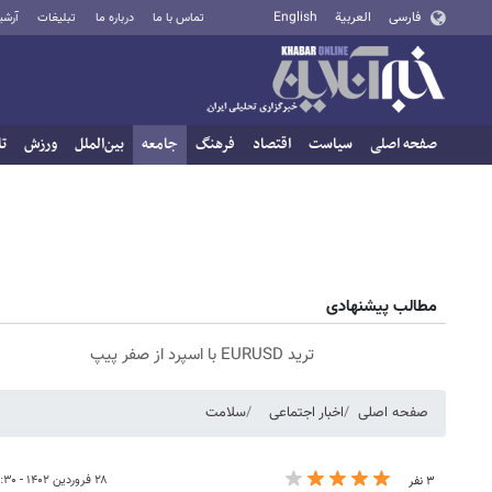
فارسی
العربية
English
تماس با ما
درباره ما
تبلیغات
آرشی
صفحه اصلی
سیاست
اقتصاد
فرهنگ
جامعه
بین‌الملل
ورزش
تا
مطالب پیشنهادی
ترید EURUSD با اسپرد از صفر پیپ
صفحه اصلی
اخبار اجتماعی
سلامت
۲۸ فروردین ۱۴۰۲ - ۲۱:۳۰
۳ نفر