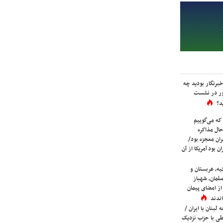
برنگار بودید چه
ور در نشست
د؟
که می‌گوییم
حال مذاکره
ران معجزه بود/
ن بود آمریکا از آن
یه، عربستان و
لمان، شهباز
ز امضای پیمان
ندند
لبنان با ایران /
ی با حزب نزدیک