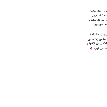
ان ارسال اسلحه
شد / تد کروز:
روی کار بیاید یا
جز جمهوری
 جدید منطقه /
اسلامی چه پیامی
لث ریاض، آنکارا و
 امنیتی غرب