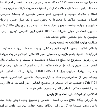
دادسرا پرونده به شعبه 1191 دادگاه عمومی جزایی مجتمع قضای
، دادگاه باتوجه به شکایت بانک تجارت و تحقیقات صورت گرفته و کیفرخواست 
اسناد و مدارک موجود و همچنین عدم حضور متهمین در جلسات دادرسی ، 
اصداری متهمین مذکور را مجموعاً به تحمل سی و یک سال حبس و پرداخ
. بدیهی است در اجرای مقررات ماده 188 قانون آیی
متهمین به نحو مقتضی اعلام خواهد شد .
شکایت وزارت اطلاعات به نتیجه رسید
بااعلام شکایت ازسوی اداره حقوقی قضایی وزارت اطلاعات پرونده دومتهم اق
قرارگرفت. شعبه پنجم بازپرسی دادسرای امور اقتصادی دومتهم در یک پرونده
گفتنی است متهم ردیف اول پرونده علاوه براین به اتهام کلاهبرداری ازطریق انت
و سیصد وپنجاه میلیون ریال ( 00/000/350/1
1191دادگاه عمومی تهران مستقر در مجتمع قضایی اموراقتصادی درحال ر
پس ازقطعیت حکم ، اسامی کامل متهمین اعلام خواهدشد.
اختلاس در شرکت ملی نفت و گاز پارس
به گزارش پایگاه اطلاع رسانی قسط، اختلاس و تضییع وجوه دولتی یازده میلی
پارس محرز شد.بنا به گزارش این پایگاه، شعبه چهارم بازپرسی دادسرای امور