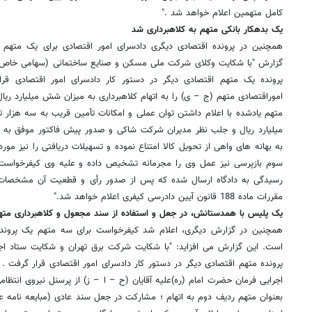
کامل متهمین اعلام خواهد شد ."
یک بدهکار بانکی متهم به کلاهبرداری شد
همچنین در پرونده اقتصادی دیگری دادسرای امور اقتصادی برای یک متهم کی
گزارش "با شکایت وکلای شرکت ملی مسکن و صنایع ساختمانی (سهامی خاص) م
پرونده یک متهم اقتصادی دیگر در دستور کار دادسرای امور اقتصادی قر
متهم یادشده با اعلام داشتن توان عملی و امکانات تأمین قریب به سه هزار 
میلیارد ریال و جلب نظر مدیران شرکت شاکی و صدور پیش فاکتور موفق به اخ
به بهانه های واهی از تحویل کالا امتناع نموده و تسهیلات دریافتی را نیز م
سوم بازپرسی نیز عمل وی را مجرمانه تشخیص داده و علیه وی کیفرخواست
رسیدگی به دادگاه ارسال شده که پس از صدور رأی و قطعیت آن مشخصات 
مقررات ماده 188 قانون آیین دادرسی کیفری اعلام خواهد شد."
یک پلیس با همدستانش، در جعل و استفاده از سند مجعول و کلاهبرداری مت
همچنین در گزارش دیگری، اعلام شد کیفرخواست برای سه متهم یک پرونده
است. این گزارش می افزاید: "با شکایت شرکت برق تهران و شکایت ستاد اج
پرونده متهم اقتصادی دیگر در دستور کار دادسرای امور اقتصادی قرار گرفت 
اجرایی فرمان حضرت امام (ره)علیه آقایان (ح – ا – ز) از پرسنل نیروی انتظا
بعنوان متهم ردیف دوم به اتهام ؛ مشارکت در جعل سند عادی (مبایعه نامه ع