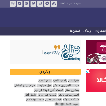
شنبه ۱۷ مرداد ۱۴۰۵
انتشارات
وبلاگ
استان‌ها
وبگردی
خبرآنلاین
راه نو آنلاین
بازی آنلاین
قیمت تلویزیون سونی
مبل مینیمال
جراح بینی گوشتی
پرشین هتل
قیمت آهن فولاد ایرانیان
اعتبارسنجی بانکی
قیمت طلا امروز
بلیط قطار
شرکت رادوکو
قیمت پروفیل
سایت یوتوتایمز
خرید اکانت chatgpt