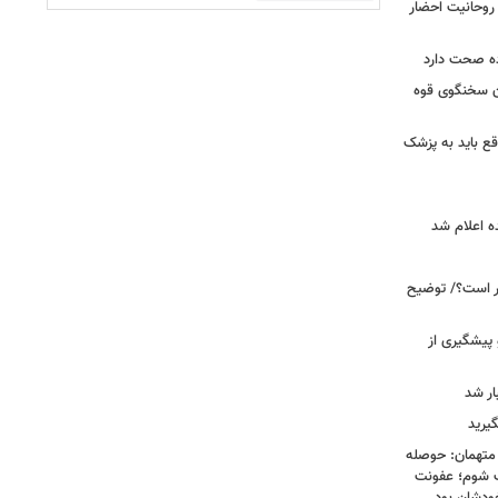
 روحانیت احضار
ده صحت دارد
ان سخنگوی قوه
ع باید به پزشک
ه اعلام شد
خبر است؟/ توضیح
 پیشگیری از
یرید
 متهمان: حوصله
پزشک شوم؛ عفونت