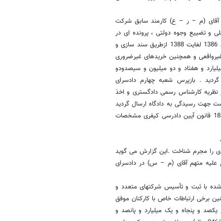
 آقای (م – ر – ع) کارمند سابق شرکت
لی و تضییع وجوه دولتی ، پرونده ای در
دادسرای اموراقتصادی تشکیل شد . براساس این گزارش متهم یادشده از سال 1386 لغایت 1388 ازطریق سند سازی و
 غیرواقعی و همچنین خریدهای غیرضروری
یلیارد و هفتاد و دو میلیون و سیصدودو
 نفت و گاز پارس گردید . بازپرس شعبه چهارم دادسرای
ز نظریه کارشناس رسمی دادگستری و اخذ
ست جهت رسیدگی به دادگاه ارسال گردید
. بدیهی است پس از رسیدگی و قطعیت آراء اصداری در اجرای مقررات ماده 188 قانون آیین دادرسی کیفری مشخصات
دی را مجرم شناخت .این گزارش می گوید
ع علیه متهم آقای (م – س) در دادسرای
دشده با ثبت و تأسیس شرکتهای متعدد و
ین برخی ارتباطات خاص با کارکنان موفق
کصد و پنجاه و یک میلیارد و پانصد و