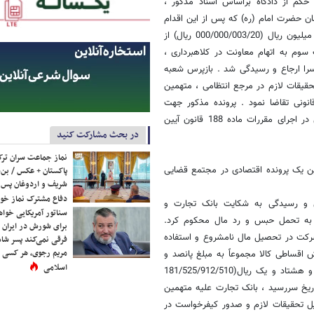
کم از دادگاه براساس اسناد مذکور ،
ن حضرت امام (ره) که پس از این اقدام
موجب تحصیل مال نامشروع متهم ردیف اول به مبلغ بیست میلیارد و سه میلیون ریال (000/000/003/20 ریال) از
م به اتهام معاونت در کلاهبرداری ،
سرا ارجاع و رسیدگی شد . بازپرس شعبه
حقیقات لازم در مرجع انتظامی ، متهمین
انونی تقاضا نمود . پرونده مذکور جهت
رسیدگی به دادگاه ارسال شده است . بدیهی است مشخصات کامل متهمین در اجرای مقررات ماده 188 قانون آیین
در بحث مشارکت کنید
نماز جماعت سران ترک
ن یک پرونده اقتصادی در مجتمع قضایی
پاکستان + عکس / بن‌س
شریف و اردوغان پس ا
دفاع مشترک نماز خوا
ررسی و رسیدگی به شکایت بانک تجارت و
سناتور آمریکایی خواه
ا به تحمل حبس و رد مال محکوم کرد.
برای شورش در ایران 
شرکت در تحصیل مال نامشروع و استفاده
فرقی نمی‌کند پسر شاه 
مریم رجوی، هر کسی 
اقساطی کالا مجموعاً به مبلغ پانصد و
اسلامی
ده میلیارد و نهصد و دوازده میلیون و پانصد و بیست و پنج هزار و یکصد و هشتاد و یک ریال(181/525/912/510
اریخ سررسید ، بانک تجارت علیه متهمین
یل تحقیقات لازم و صدور کیفرخواست در