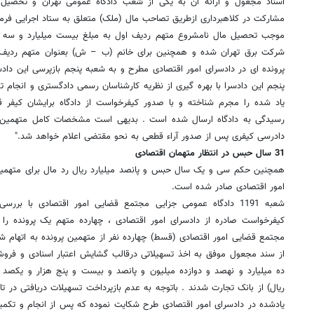
اسناد مجعول و ارائه آن به یکی از شعب دادگاه عمومی تهران و تحصیل ح
مشارکت در کلاهبرداری ازطریق تصاحب مال (ملک) متعلق به ستاد اجرایی فرما
شرکت برق تهران شده و همچنین برای خانم (ب – ش) بعنوان متهم ردیف سو
پرونده ای در دادسرای امور اقتصادی مطرح و به شعبه پنجم بازپرسی این داد
پنجم این دادسرا با بهره گیری از نظریه کارشناسان رسمی دادگستری و انجام ت
یاد شده را مجرم شناخته و با صدور کیفرخواست از دادگاه برایشان کیفر ق
دادرسی کیفری پس از صدور آراء قطعی به نحو مقتضی اعلام خواهد شد."
31 سال حبس در انتظار متهمان اقتصادی
همچنین حکم سی و یک سال حبس و پانصد میلیارد ریال رد مال برای متهمی
امور اقتصادی صادر شده است.
شعبه 1191 دادگاه عمومی جزایی مجتمع قضایی امور اقتصادی با ب
کیفرخواست صادره از دادسرای امور اقتصادی ، چهارده متهم یک پرونده ر
مجتمع قضایی امور اقتصادی (قسط) چهارده نفر از متهمین پرونده به اتهام 
از سند مجعول موفق به اخذ تسهیلاتی درقالب گشایش اعتبار اسنادی و فروش 
ریال) از بانک تجارت شدند . باتوجه به عدم بازپرداخت تسهیلات دریافتی در ت
یادشده در دادسرای امور اقتصادی طرح شکایت نموده که پس از انجام و تکم