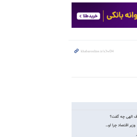
وزیر اقتصاد چرا او…