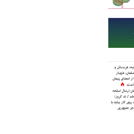
یه، عربستان و
لمان، شهباز
ز امضای پیمان
ندند
ان ارسال اسلحه
شد / تد کروز:
روی کار بیاید یا
جز جمهوری