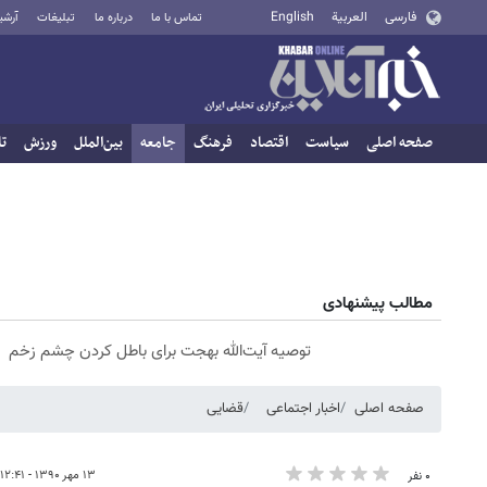
فارسی
العربية
English
تماس با ما
درباره ما
تبلیغات
آرشی
صفحه اصلی
سیاست
اقتصاد
فرهنگ
جامعه
بین‌الملل
ورزش
تا
مطالب پیشنهادی
توصیه آیت‌الله بهجت برای باطل کردن چشم زخم
صفحه اصلی
اخبار اجتماعی
قضایی
۱۳ مهر ۱۳۹۰ - ۱۲:۴۱
۰ نفر