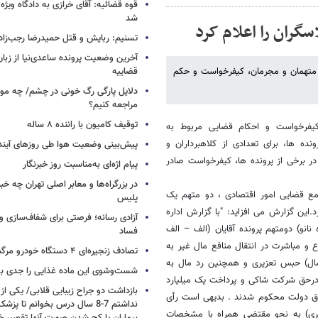
قوه قضائیه: آقای خرازی به دادگاه ویژه
شد
سگران را اعلام کرد
تسنیم: ربایش و قتل حمیدرضا رجب‌زا
آخرین وضعیت پرونده ساعدی‌نیا از زب
 متهمان و مجرمان، کیفرخواست و حکم
قضاییه
دلایل پارگی رگ خونی در چشم/ چه موق
مراجعه کنیم؟
توقیف کامیون با راننده ۸ ساله
کیفرخواست و احکام قضایی مربوط به
نده ها، برای تعدادی از کلاهبرداران و
پیش‌بینی وضعیت هوا طی روزهای آیند
ر برخی از پرونده ها، کیفرخواست صادر
پیام اژه‌ای به‌مناسبت روز خبرنگار
در بزرگراه‌ها و معابر اصلی تهران چه 
11 دادگاه عمومی جزایی مجتمع قضایی امور اقتصادی ، دو متهم یک
پلیس
ین گزارش می افزاید: "با گزارش اداره
آزادی رسانه؛ فرصتی برای شفاف‌سازی و
نو) دومتهم پرونده آقایان (الف – الف
فساد
 مباشرت در انتقال منافع مال غیر به
تصادف زنجیره‌ای ۴ دستگاه خودرو مرگبار شد
یب ردیف اول مجموعاً به هفت سال (7سال) و ردیف دوم به دوسال (2سال) حبس تعزیری و همچنین رد مال به
شست‌وشوی این ماده غذایی را جدی بگ
رد و پانصدوهفتاد و نه میلیون ریال (000/000/579/11 ریال) درحق شرکت شاکی و پرداخت یک میلیارد
بازداشت دو جراح زیبایی قلابی/ یکی از
یال) جزای نقدی درحق صندوق دولت محکوم شدند . بدیهی است رأی
نداشتم 7-8 سال درس بخوانم تا 
ه 188 قانون آیین دادرسی کیفری) به نحو مقتضی همراه با مشخصات