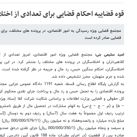
قوه قضاییه احکام قضایی برای تعدادی از اختلا
مجتمع قضایی ویژه رسیدگی به امور اقتصادی، در پرونده های مختلف، برای
قضایی صادر کرده است
امید سلیمی بنی:
مجتمع قضایی ویژه امور اقتصادی، امروز تعدادی از 
کلاهبرداران و اختلاسگران در پرونده های مختلف را منتشر کرد. در این پرو
اختلاسگران، احکام سنگین حبس، رد مال و جریمه در نظر گرفته شده است. د
شده و جرم متهمان، محرز تشخیص داده شد.
به گزارش پایگاه اطلاع رسانی قسط، شعبه 91
پرونده اقتصادی را به تحمل حبس و رد مال و پرداخت جزای نقدی محکوم کرد.ا
کل حقوقی و قضایی وزارت اطلاعات و براساس شکایت شرکت کفا (ستاد ویژه نا
– ط) و (م – ح – ع-س) به اتهام مشارکت در تحصیل مال از طریق نامشروع و
ترت
مبلغ یازده میلیا
و سیصد و پنجاه میلیون ریال (000/000/350/1 ر
صادره پس از قطعیت (در اجرای مقررات ماد