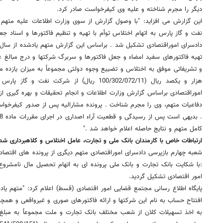
دیگر را مجرم شناخته و علیه وی کیفرخواست صادر کرد.
این گزارش می افزاید: "با وصول گزارش از سوی وزارت اطلاعات علیه متهم
نفت و گاز پارس به اتهام اختلاس توأم با تهیه و تنظیم فاکتورها و اسناد جع
تهیه فاکتورهای سفید امضاء و جعل فاکتورها و سربرگ شرکتها و درج مبالغ
و تشریفاتی موفق به اختلاس و تضییع وجوه دولتی مجموعاً به میزان یازده م
هزار و یکصد ریال (100/302/072/11 ریال) از شرکت
اموراقتصادی براساس گزارش وزارت اطلاعات و انجام تحقیقات و بهره گیری ا
دفاعیات متهم، وی را مجرم شناخت . پرونده مشارالیه پس از صدور کیفرخوا
کامل متهم و نتایج حاصله اعلام خواهد شد ."
ارتباطات خاص با کارمندان بانک ملی و تجارت، عامل اختلاس و کلاهبرداری شد
شعبه چهارم بازپرسی دادسرای اموراقتصادی متهم دیگری از پرونده های اقتصا
:با شکایت بانک تجارت و بانک ملی پرونده ای به اتهام تحصیل مال نامشرو
امور اقتصادی تشکیل گردید.
پایگاه اطلاع رسانی مجتمع قضایی امور اقتصادی (قسط) اعلام کرد: "متهم یا
افتتاح حساب به نام این شرکتها و ارائه فاکتورهای صوری و غیرواقعی و همچن
به اخذ تسهیلات کلان از شعب مختلف بانک تجارت و ملت مجموعاً به مبلغ ی