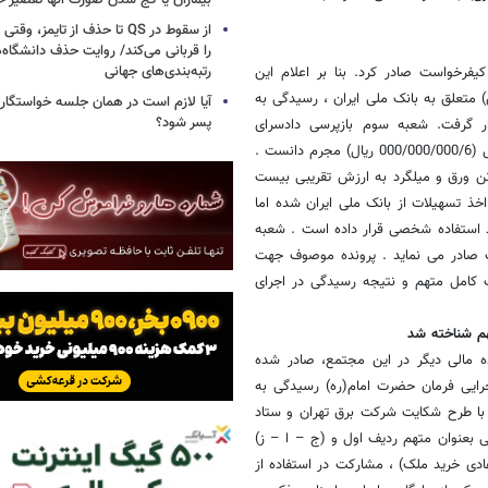
بیماران یا کج شدن صورت آنها تقصیر خ
از سقوط در QS تا حذف از تایمز
را قربانی می‌کند/ روایت حذف دانشگاه‌ه
رتبه‌بندی‌های جهانی
فرخواست صادر کرد. بنا بر اعلام این
تعلق به بانک ملی ایران ، رسیدگی به
آیا لازم است در همان جلسه خواستگار
پسر شود؟
ار گرفت. شعبه سوم بازپرسی دادسرای
اموراقتصادی متهم (ج – ی) را به اتهام کلاهبرداری به میزان شش میلیارد ریال (000/000/000/6 ریال) مجرم دانست .
تن ورق و میلگرد به ارزش تقریبی بیست
ذ تسهیلات از بانک ملی ایران شده اما
ورد استفاده شخصی قرار داده است . شعبه
 صادر می نماید . پرونده موصوف جهت
کامل متهم و نتیجه رسیدگی در اجرای
هم شناخته شد
 مالی دیگر در این مجتمع، صادر شده
رایی فرمان حضرت امام(ره) رسیدگی به
. با طرح شکایت شرکت برق تهران و ستاد
می بعنوان متهم ردیف اول و (ج – ا – ز)
ادی خرید ملک) ، مشارکت در استفاده از