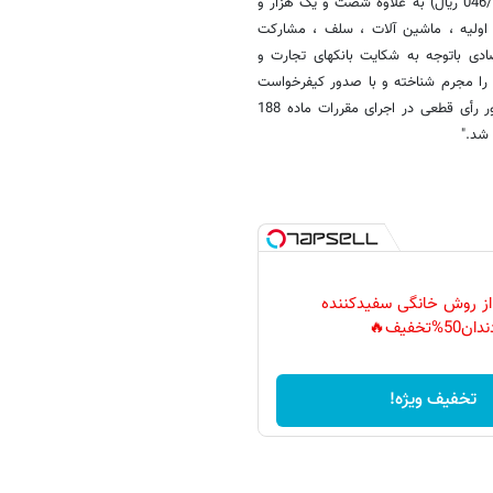
هشت میلیون و پانصد و چهل و یک هزار و چهل و شش ریال (046/541/508/151 ریال) به علاوه شصت و یک هزار و
روش اقساطی مواد اولیه ، ماشین آلات ، سلف ، مشارکت
ادی باتوجه به شکایت بانکهای تجارت و
 را مجرم شناخته و با صدور کیفرخواست
جهت تعیین کیفر، پرونده را به دادگاه ارسال نمود . بدیهی است پس از صدور رأی قطعی در اجرای مقررات ماده 188
شد."
 از روش خانگی سفیدکننده
دان50%تخفیف🔥
تخفیف ویژه!