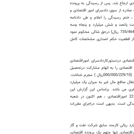
ی امور اقتصادی ارجاع شد. پس از رسیدگی به پرونده
صادره از سوی دادسرای امور اقتصادی و
ختم رسیدگی را اعلام و طی دادنامه
ت پانصد و شش میلیارد و پنجاه وسه
میلیون و چهارصدوشصت وچهار هزار و هفتصد و سی و پنج ریال (735/464/053/506 ریال) درحق شاکی محکوم نمود
ن دادرسی کیفری ، پس از قطعیت حکم اصداری مشخصات کامل
تصادی دردستورکاردادسرای اموراقتصادی
 اقتصادی را به اتهام مشارکت درتحصیل
مال ازطریق نامشروع به مبلغ ده میلیارد ودویست و بیست و نه میلیون ریال (000/000/229/10ریال ) مجرم شناخت.
قال منافع مال غیر به میزان یک میلیارد
0 ریال) نیز تحت تعقیب کیفری می باشد. براساس این گزارش این
پرونده پس از صدورکیفرخواست و قرارمجرمیت متهمین دردادسرای ناحیه 22 اموراقتصادی ، هم اکنون در شعبه
سیدگی است. بدیهی است دراجرای مقررات
ارد ریالی کارمند سابق شرکت نفت و گاز
اقتصادی تنها متهم یک پرونده اقتصادی