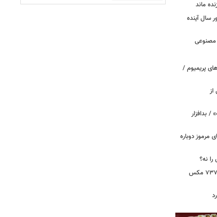
نده ماند
سال آینده
 مصنوعی
ای پریمیوم /
از
 / بدافزار
ی مرموز دوباره
را نه؟
دستور بازرسی فوری هواپیمای بوئینگ ۷۳۷ مکس
د