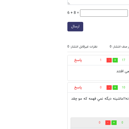
6 + 8 =
ارسال
 صف انتشار: 0
نظرات غیرقابل انتشار: 0
پاسخ
1
17
ی افتند
پاسخ
0
10
ه!!ماشينه ديگه نمي فهمه كه مو چقد
0
0