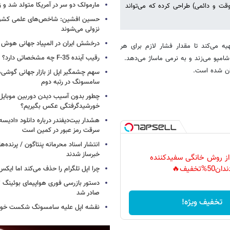
مارمولک دو سر در آمریکا متولد شد و ز
وقت و دائمی) طراحی کرده که می‌تواند
حسین افشین: شاخص‌های علمی کشور 
نزولی می‌شوند
درخشش ایران در المپیاد جهانی هوش
 موردنظر تهیه می‌کند تا مقدار فشار لازم برای هر
رقیب آینده F-35 چه مشخصاتی دارد؟
پو می‌زند و به نرمی ماساژ می‌دهد.
وان شده است.
سهم چشمگیر اپل از بازار جهانی گوشی‌ه
سامسونگ در رتبه دوم
چطور بدون آسیب دیدن دوربین موبایل 
خورشیدگرفتگی عکس بگیریم؟
هشدار بیت‌دیفندر درباره دانلود «ادیسه»
سرقت رمز عبور در کمین است
انتشار اسناد محرمانه پنتاگون / پرنده‌ها
خبرساز شدند
 از روش خانگی سفیدکننده
دان50%تخفیف🔥
چرا اپل تلگرام را حذف می‌کند اما ایکس 
صادر شد
تخفیف ویژه!
نقشه اپل علیه سامسونگ شکست خور