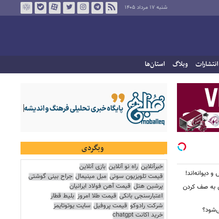
شنبه ۱۷ مرداد ۱۴۰۵
انتشارات
وبلاگ
استان‌ها
وبگردی
خبرآنلاین
راه نو آنلاین
بازی آنلاین
 دیوانه‌اند!
قیمت تلویزیون سونی
مبل مینیمال
جراح بینی گوشتی
پرشین هتل
قیمت آهن فولاد ایرانیان
ی به صف کردن
اعتبارسنجی بانکی
قیمت طلا امروز
بلیط قطار
شرکت رادوکو
قیمت پروفیل
سایت یوتوتایمز
ی‌شود؟
خرید اکانت chatgpt