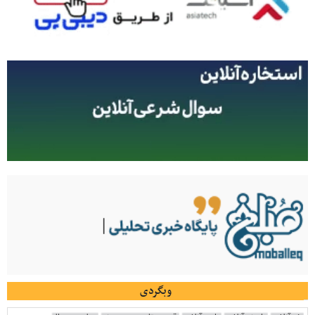
وبگردی