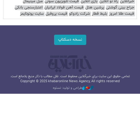
خبرآنلاین
راه نو آنلاین
بازی آنلاین
قیمت تلویزیون سونی
مبل مینیمال
جراح بینی گوشتی
پرشین هتل
قیمت آهن فولاد ایرانیان
اعتبارسنجی بانکی
قیمت طلا امروز
بلیط قطار
شرکت رادوکو
قیمت پروفیل
سایت یوتوتایمز
نسخه دسکتاپ
تمامی حقوق این سایت برای خبرآنلاین محفوظ است. نقل مطالب با ذکر منبع بلامانع است.
Copyright © 2025 khabaronline News Agancy, All rights reserved
طراحی و تولید: نستوه