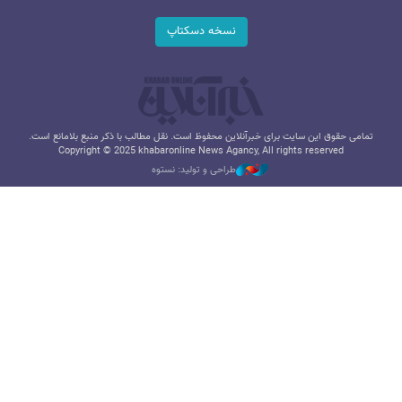
نسخه دسکتاپ
تمامی حقوق این سایت برای خبرآنلاین محفوظ است. نقل مطالب با ذکر منبع بلامانع است.
Copyright © 2025 khabaronline News Agancy, All rights reserved
طراحی و تولید: نستوه