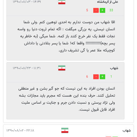
علی از کرمانشاه
۱۴:۴۹ - ۱۳۹۰/۰۸/۰۳
5
33
اقا شهاب من دوست ندارم به احدی توهین کنم .ولی شما
انسان نیستی. یه بزرگی میگفت : اگه تمام ثروت دنیا رو واسه
نجات فقط یک نفر خرج کنند باز کمه. شما میگی {به خاطر یه
پسر بچه}!!!!!!!!!!!! واقعا که! شما یا پسر بنلادنی یا داداش
کوچیکه ملا عمر یا گی تشریف داری.
شهاب
۱۱:۳۱ - ۱۳۹۰/۰۸/۲۳
6
1
انسان بودن افراد به این نیست که جو گیر بشن و غیر منطقی
تحلیل کنند. حرف بنده این هست که مجرم باید مجازات بشه
ولی نژاد پرستی و نسبت دادن جرم و جنایت بر اساس ملیت
افراد قابل قبول نیست.
شهاب
۲۲:۱۸ - ۱۳۹۰/۰۸/۰۲