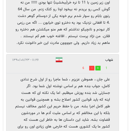
اون زیر زمین با 11 تا نره خر{ببخشید} تنها بودی !!!!! من نه
گوش کسی رو بریدم نه بیخود اونا رو کتک زدم. من سال 64
رنوی بابام رو سوار شدم برم خونه یکی از دوستام گوهر دشت
.4 تا افغانی نزدیک بود یه دخترو توی خیابون ... اگه من رزمی
کار نبودم و نانچیکو نداشتم که هم منو میکشتن هم دختره رو
فلان. من نژاد پرست نیستم . افاغنه خوب هم کم نیستند .
ماهم بد زیاد داریم. ولی جوووون مادرت این خبر داغونت نکرد.
شهاب
۱۱:۲۶ - ۱۳۹۰/۰۸/۲۳
6
1
علی جان ، هموطن عزیزم ، شما ماجرا رو از اول شرح ندادی
کامل، جواب بنده هم بر اساس نوشته اول شما بود. اگر
جسارتی شد بنده پوزش میطلبم. اما یک نکته ای که هست
اینه که باید قوانین کشور اصلاح بشه و همچنین قوانین به
طور کامل اجرا بشه. من با حفظ حریم این کشور مخالف نیستم
بلکه با این مخالفم که بر اساس ملیت آدم ها در موردشون
قضاوت بشه. شاید این داستان ها به خاطر این هست که
کشور ما یک کشوری هست که خارجی های زیادی اون رو برای