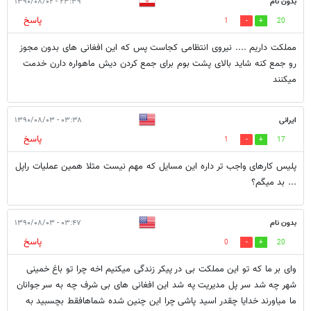
بدون نام
۲۳:۳۹ - ۱۳۹۰/۰۸/۰۲
پاسخ
1
20
مملکت داریم .... نیروی انتظامی کجاست پس که این افغانی های بدون مجوز
رو جمع کنه شاید بالای پشت بوم برای جمع کردن دیش ماهواره دارن خدمت
میکنند
ایرانی
۰۳:۳۸ - ۱۳۹۰/۰۸/۰۳
پاسخ
1
17
پلیس کارهای واجب تر داره این مسایل که مهم نیست مثلا همین عملیات راپل
... بد میگم؟
بدون نام
۰۳:۴۷ - ۱۳۹۰/۰۸/۰۳
پاسخ
0
20
وای بر ما که تو این مملکت بی در پیکر زندگی میکنیم اخه چرا تو باغ خمینی
شهر چه شد سر پل مدیریت په شد این افغانی های بی شرف چه به سر جوانان
ما میاورند خدایا چقدر اسید پاشی چرا این چنین شده شماهافقط بچسبید به