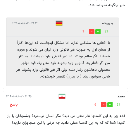
خیر اینگونه نخواهد شد.
بدون نام
۲۱:۳۱ - ۱۳۹۰/۰۸/۰۲
1
21
با افغانی ها مشکلی ندارم اما مشکل اینجاست که این‌ها اکثراً
از همان اول به صورت غیر قانونی وارد ایران می شوند و مجرم
هستند. اگر سالم بودنند که غیر قانونی وارد نمیشدند. به نظر
من اگر افغانی‌ها قانونی وارد بشوند باید مثل یک فرد مهاجر
معمولی باهاشون رفتار بشه ولی اگر غیر قانونی وارد بشوند هر
بلایی سرشون بیاد ( یا بیارن) تقصیر خودشونه.
محمد
۱۱:۴۶ - ۱۳۹۰/۰۸/۰۲
پاسخ
6
21
آخه چرا به این کامنتها نظر منفی می دید؟ مگر انسان نیستید؟ چشمهاتان را باز
کنید! شما که که به این کامنتا منفی دادید چه فرقی با این متجاوزان دارید؟