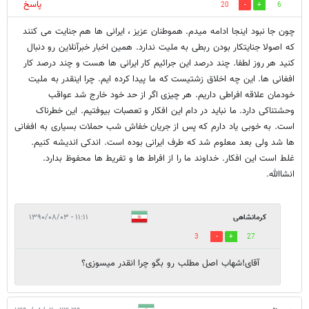
پاسخ
20
6
چون جا نبود اینجا ادامه میدم. هموطنان عزیز ، ایرانی ها هم جنایت می کنند
که اصولا جنایتکار بودن ربطی به ملیت ندارد. همین اخبار خبرآنلاین رو دنبال
کنید هر روز لطفا. چند درصد این جرائیم کار ایرانی ها هست و چند درصد کار
افغانی ها. این چه اخلاق زشتیست که ما پیدا کرده ایم. چرا اینقدر به ملیت
خودمان علاقه افراطی داریم. هر چیزی اگر از حد خود خارج شد عواقب
وحشتناکی دارد. ما نباید در دام این افکار و تعصبات بیوفتیم. این خطرناک
است. به خوبی یاد دارم که پس از جریان خفاش شب حملات بسیاری به افغانی
ها شد ولی بعد معلوم شد که طرف ایرانی بوده است. اندکی اندیشه کنیم.
غلط است این افکار. خداوند ما را از افراط ها و تفریط ها محفوظ بدارد.
انشاالله.
کرمانشاهی
۱۱:۱۱ - ۱۳۹۰/۰۸/۰۳
3
27
آقای!شهاب اصل مطلب رو بگو چرا انقدر میسوزی؟