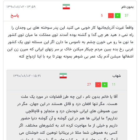
بدون نام
۱۳:۵۹ - ۱۳۹۰/۰۸/۰۲
پاسخ
5
37
واقعاً غیرت آذربایجانیها کار خوبی می کنید این پدر سوخته های بی وجدان را
راه نمی د هید هر چی گدا و گشنه بوده آمدند توی مملکت ما میان توی کشور
ما نون ما رو می خورن چشم به ناموس ما دارن اگر این مسئله توی یک کشور
غربی رخ بده ببین مردم چیکار میکنن خاک بر سر زنهای ایرانی که میرن زن این
اشغالها میشن آدم یک عمر بی شوهر بمونه بهتر تا بره با اینا ازدواج کنه
شهاب
۱۵:۴۱ - ۱۳۹۰/۰۸/۰۲
27
11
آقا یا خانم بدون نام ، این چه طرز قضاوات در مورد یک ملت
هست. مگر تنها افغان دزد و قاتل هستند در این جهان. مگر در
بین هموطن های ایرانی خودمان دزد و متجاوز و قاچاقچی
نداریم؟ ما ایرانی ها هم در این گوشه و آن گوشه دنیا حضور
داریم و خیلی از ما مهاجرت کرده اند به کشورهای مختلف. اگر
کسی به هموطن شما مثلا در بریتانیا توهین کند خوشتان می
آید؟. مگر زن های ایرانی در کشورهای دیگر با مردانی از ملیت