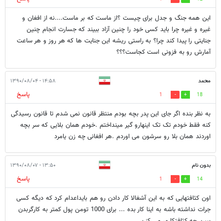
این همه جنگ و جدل برای چیست ؟از ماست که بر ماست....نه از افغان و
غیره و غیره چرا باید کسی خود را چنین آزاد ببیند که جسارت انجام چنین
جنایتی را پیدا کند چرا؟ به راستی ریشه این جنایت ها که هر روز و هر ساعت
آمارش رو به فزونی است کجاست؟؟؟
محمد
۱۴:۵۸ - ۱۳۹۰/۰۸/۰۴
پاسخ
1
18
به نظر بنده اگر جای این پدر بچه بودم منتظر قانون نمی شدم تا قانون رسیدگی
کنه فقط خودم تک تک اینهارو گیر مینداختم .خودم همان بلایی که سر بچه
اوردند همان بلا رو سرشون می اوردم .هر افغانی چه زن یامرد
بدون نام
۱۳:۵۰ - ۱۳۹۰/۰۸/۰۷
پاسخ
1
14
اون کثافتهایی که به این آشغالا کار دادن رو هم بایداعدام کرد که دیگه کسی
جرات نداشته باشه به اینا کار بده ... برای 1000 تومن پول کمتر به کارگربدن
ببین چه کثافتکاری می کنن