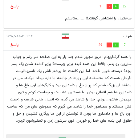
پاسخ
1
27
ساختمان را اشتباهی گرفنتد!!.......متاسفم
شهاب
۲۲:۱۱ - ۱۳۹۰/۰۸/۰۲
پاسخ
29
7
با همه گرفتاریهام امروز مجبور شدم چند بار به این صفحه سر بزنم و جواب
سایرین رو بدم. واقعا این همه کینه برای چیست؟ برای کشته شدن یک پسر
بچه؟ درسته. خیلی تلخه. اما این کامنت ها بیشتر ناشی یک ناسیونالیسم
افراطی هست که متاسفانه این روزها در جامعه ما داره بیداد میکنه. من در
منطقه ای بزرگ شدم که پر از باغ و دامداری بود و کارگرهای اون باغ ها و
دامداری ها هم افغانی بودن. با همشون نشست و برخاست کردم و توی
مهمونی هاشون بودم. خدا را شاهد می گیرم که انسان هایی شریف و زحمت
کش هستند و همینطور خدا را شاهد می گیرم که هموطن های من که صاحب
اون باغ ها و دامداری ها بودن تا تونستن از این ها بیگاری کشیدن و حق و
حقوق این بنده های خدا رو خوردن. توی سرشون زدن و تحقیرشون کردن.