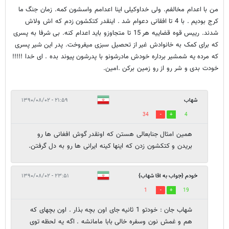
من با اعدام مخالفم. ولی خداوکیلی اینا اعدامم واسشون کمه. زمان جنگ ما
کرج بودیم . با 4 تا افقانی دعوام شد . اینقدر کتکشون زدم که اش ولاش
شدند. رییس قوه قضاییه هر 15 تا متجاوزو باید اعدام کنه. بی شرفا به پسری
که برای کمک به خانوادش غیر از تحصیل سبزی میفروخت. پدر این شیر پسری
که مرده یه شمشیر برداره خودش مادرشونو با پدرشون پیوند بده . ای خدا !!!!!
خودت بدی و شر رو از رو زمین برکن .امین.
شهاب
۲۱:۵۹ - ۱۳۹۰/۰۸/۰۲
34
4
همین امثال جنابعالی هستن که اونقدر گوش افغانی ها رو
بریدن و کتکشون زدن که اینها کینه ایرانی ها رو به دل گرفتن.
خودم {جواب به اقا شهاب}
۲۳:۵۱ - ۱۳۹۰/۰۸/۰۲
1
19
شهاب جان : خودتو 1 ثانیه جای اون بچه بذار . اون بچهای که
هم و غمش نون وسفره خالی بابا مامانشه . اگه یه لحظه توی