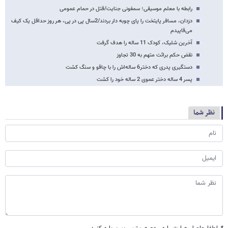
رابطه با معلم موسیقی؛ سمفونی جنایت/قتل در حمام عمومی
دزدان، مسافر پایتخت را پای چوبه دار بردند/2سال پی در پی، هر روز حداقل یک کیف
می‌قاپیدم
آخرین شلیک، کودک 11 ساله را هدف گرفت
نقض حکم برائت متهم به 30 تجاوز
دستگیری پدری که دختر6 ساله‌اش را با چاقو و سنگ کشت
پسر 4 ساله دختر عموی 2 ساله خود را کشت
نظر شما