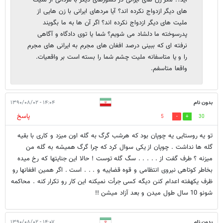
های دیگر ازدواج نکرده اند؟ آیا مردهای ایرانی با زن هایی از
ملیت های دیگر ازدواج نکرده اند؟ اگر آن ها به ما بگویند
پدرسوخته ما دلشاد می شویم؟ شما یا توی دادگاه و آگاهی
نرفته ای که ببینی درصد افغان های مجرم به ایرانی های مجرم
را و یا متاسفانه ملیت چشم شما را بسته است بر واقعیات.
واقعا متاسفم.
بدون نام
۱۴:۰۴ - ۱۳۹۰/۰۸/۰۲
پاسخ
5
30
تو یه روستایی یه چوپان بود که هرشب گرگ به گله اون میزد و کاری با بقیه
گله ها نداشت . چوپان از یکی سوال کرد که چرا گرگ همیشه به گله من
میزنه ؟ طرف گفت از . . . . . سگ گله توست ! حالا این جنایتها که رخ میده
بخاطر کوتاهی نیروی انتظامی و قوه قضاییه و . . . است . اگر همین افغانها رو
ظرف یکهفته اعدام کنن دیگه کسی جرأت نمیکنه این کار رو تکرار کنه . محاکمه
شونو 10 سال طول میدن و بعد آزاد میشن !!
بدون نام
۱۴:۰۷ - ۱۳۹۰/۰۸/۰۲