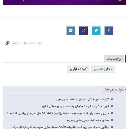
برچسب‌ها
تجاوز جنسی
کودک آزاری
خبرهای مرتبط
2بار قصاص قاتل متجاوز به عنف در ورامین
تایید حکم اعدام 12 متجاوز به عنف در دیوانعالی کشور
دایی و همسرش 3 عضو خانواده خواهرزاده را کشتند/شغال سیاه در ورامین اعدام شد
صدور حکم اعدام برای هووی سوم
چاقوی سارق موبایل، قلب عابرراشکافت/صحنه سازی متهم به قتل دراتاق مرگ