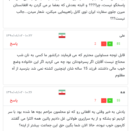
پاسخگو نیست، چرا؟؟؟؟ و البته بعدش که بعضا بر می گردن به افغانستان
میرن جلوی سفارت ایران توی کابل راهپیمایی میکنن، شعار میدن...جالب
نیست؟؟؟
علی
۱۰:۲۲ - ۱۳۹۰/۰۸/۰۲
پاسخ
2
85
قابل توجه مسئولین محترم که می فرمایند درکشور ما کسی به نان شب
محتاج نیست آقایان اگر پسرخودتان بود چه می کردید اگر این خانواده وضع
خوب مالی داشتند فرزند 15 ساله شان اینچنین کشته نمی شد بترسید از آه
مظلوم
۱۰:۲۶ - ۱۳۹۰/۰۸/۰۲
a.a
پاسخ
7
55
یادش به خیر وقتی یه افغانی رو که تو محلمون مزاحم بچه ها شده بود با سر
کردیم تو بشکه و از یه سرازیری طولانی غل دادیم پائین همه اکثرا می گفتند
کارمون خوب نبوده، حالا الان شما بگین حق این جماعت بیشتر از اینه؟