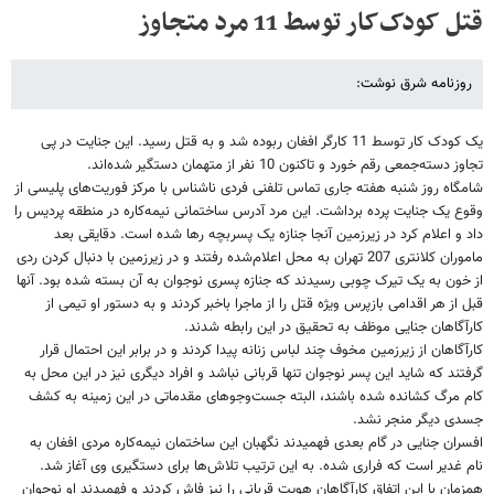
قتل کودک‌کار توسط 11 مرد متجاوز
روزنامه شرق نوشت:
یک کودک کار توسط 11 کارگر افغان ربوده شد و به قتل رسید. این جنایت در پی
تجاوز دسته‌جمعی رقم خورد و تاکنون 10 نفر از متهمان دستگیر شده‌اند.
شامگاه روز شنبه هفته جاری تماس تلفنی فردی ناشناس با مرکز فوریت‌های پلیسی از
وقوع یک جنایت پرده برداشت. این مرد آدرس ساختمانی نیمه‌کاره در منطقه پردیس را
داد و اعلام کرد در زیرزمین آنجا جنازه یک پسربچه رها شده است. دقایقی بعد
ماموران کلانتری 207 تهران به محل اعلام‌شده رفتند و در زیرزمین با دنبال کردن ردی
از خون به یک تیرک چوبی رسیدند که جنازه پسری نوجوان به آن بسته شده بود. آنها
قبل از هر اقدامی بازپرس ویژه قتل را از ماجرا باخبر کردند و به دستور او تیمی از
کارآگاهان جنایی موظف به تحقیق در این رابطه شدند.
کارآگاهان از زیرزمین مخوف چند لباس زنانه پیدا کردند و در برابر این احتمال قرار
گرفتند که شاید این پسر نوجوان تنها قربانی نباشد و افراد دیگری نیز در این محل به
کام مرگ کشانده شده باشند، البته جست‌وجوهای مقدماتی در این زمینه به کشف
جسدی دیگر منجر نشد.
افسران جنایی در گام بعدی فهمیدند نگهبان این ساختمان نیمه‌کاره مردی افغان به
نام غدیر است که فراری شده. به این ترتیب تلاش‌ها برای دستگیری وی آغاز شد.
همزمان با این اتفاق کارآگاهان هویت قربانی را نیز فاش کردند و فهمیدند او نوجوان