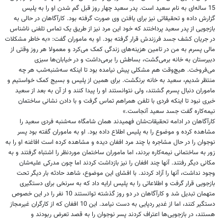
15 ساله‌ای به نام سعید است. پدر سعید چهار روز قبل گم شدن او را به پلیس
گزارش داده و تحقیقاتی نیز برای یافتن وی صورت گرفته بود. کارآگاهان در حالی به
بازجویی از پدر سعید پرداختند که خود این مرد نیز از طریق یک تماس تلفنی ناشناس
در جریان کشف جسد فرزندش قرار گرفته بود. او به ماموران گفت: «به خاطر مشکلات
مالی پسرم به من در تامین هزینه‌های زندگی کمک می‌کرد و معمولا هر روز وقتی از
دبیرستان به خانه برمی‌گشت، بساطش را برمی‌داشت و در خیابان‌ها سبزی
می‌فروخت. هیچ‌وقت هم مشکلی پیش نیامده بود تا اینکه سه‌شنبه‌شب هر چه
منتظر شدیم، سعید به خانه برنگشت. برای همین از پلیس و بسیج کمک خواستیم و
ماموران دنبال پسرم گشتند، ولی نتوانستند او را پیدا کنند و از آن به بعد از سعید
خبری نبود تا اینکه فردی با تلفن همراهم تماس گرفت و با دادن نشانی ساختمان
نیمه‌کاره گفت جسد سعید آنجاست.»
کارآگاهان در ادامه تحقیقات‌شان فهمیدند همان شامگاه سه‌شنبه فردی سعید را
مشاهده کرده و موضوع را به پلیس اطلاع داده بود. او به ماموران گفته بود پسر
نوجوان را در حال مشاجره با چند مرد افغان دیده و مشاهده کرده است افاغنه او را به
زور به ساختمانی نیمه‌کاره بردند، اما ماموران ساختمان موردنظر را اشتباه گرفتند و به
مکانی دیگر رفتند. آنها چند افغان را نیز بازداشت کردند اما چون مدرکی علیه‌شان
وجود نداشت، آنها را آزاد کردند. با افشای این موضوع، شاهد حادثه بار دیگر تحت
بازجویی قرار گرفت و اطلاعاتی را به پلیس ارایه داد که به سرنخی برای دستگیری
متهمان تبدیل شد و کارآگاهان در دو روز گذشته توانستند 10 نفر را در این خصوص
دستگیر کنند، اما از غدیر ردپایی به دست نیامد. این 10 افغان که از کارگران غیرمجاز
هستند، در بازجویی‌ها اعتراف کردند پسر نوجوان را به قصد تعرض ربودند و