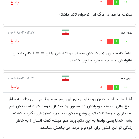
پاسخ
2
31
سکوت ما هم در مرگ این نوجوان تاثیر داشته
بدون نام
۱۲:۲۷ - ۱۳۹۰/۰۸/۰۲
پاسخ
2
32
واقعاً که ماموران زحمت کش ساختمونو اشتباهی رفتن!!!!!!!!!1 دلم به حال
خانوادش میسوزه بیچاره ها چی کشیدن
بدون نام
۱۳:۴۱ - ۱۳۹۰/۰۸/۰۲
پاسخ
3
56
فقط یه لحظه خودتون رو بذارین جای اون پسر بچه مظلوم و بی پناه. به خاطر
وضع مالی ضعیف خونوادش که مجبور بود بعد از مدرسه کار کنه، بعدش هم
به بدترین و وحشتناک ترین وضع ممکن باید مورد تجاوز قرار بگیره و کشته
بشه. خدایا یعنی واقعا به این متجاوزها هم میشه گفت انسان!! به خاطر
زندگی تو این کشور برای خودم و مردم بی پناهش متاسفم.