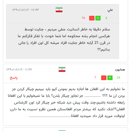
علي
۱۷:۴۲ - ۱۳۹۰/۰۸/۰۲
16
6
سلام دقیقا به خاطر انسانیت منفی میدیم ، جنایت توسط
هرکسی انجام بشه محکومه اما شما خودت با تفکر فکرکنم ما
در قرن 21 آیابه خاطر جنایت افراد میشه کل اون افراد را جانی
بدانیم؟؟
همایون
۱۱:۴۷ - ۱۳۹۰/۰۸/۰۲
پاسخ
7
24
ما نخوایم به این افغان ها اجازه بدیم بمونن کیو باید ببینیم چیکار کردن جز
بردن ارز ما ؟؟؟ .............. جز تجاوز چیکار بلدن؟ بابا ما نمیخوایم با این افغانا
رابطه داشته باشیم،چند وقت پیش دید شبکه خبر چیکار کرد اون کارشناس
افغان؟؟شک نکنید که بیشتر مردم افغانستان همین نظرو نسیبت به ما دارن
اونوقت میرید قرار داد میبندید افغانا....................................