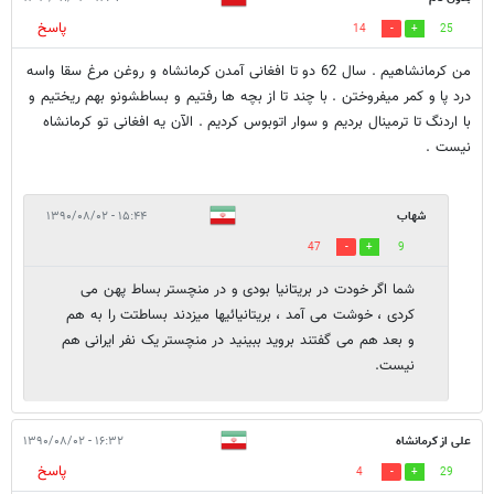
پاسخ
14
25
من کرمانشاهیم . سال 62 دو تا افغانی آمدن کرمانشاه و روغن مرغ سقا واسه
درد پا و کمر میفروختن . با چند تا از بچه ها رفتیم و بساطشونو بهم ریختیم و
با اردنگ تا ترمینال بردیم و سوار اتوبوس کردیم . الآن یه افغانی تو کرمانشاه
نیست .
شهاب
۱۵:۴۴ - ۱۳۹۰/۰۸/۰۲
47
9
شما اگر خودت در بریتانیا بودی و در منچستر بساط پهن می
کردی ، خوشت می آمد ، بریتانیائیها میزدند بساطتت را به هم
و بعد هم می گفتند بروید ببینید در منچستر یک نفر ایرانی هم
نیست.
علی از کرمانشاه
۱۶:۳۲ - ۱۳۹۰/۰۸/۰۲
پاسخ
4
29