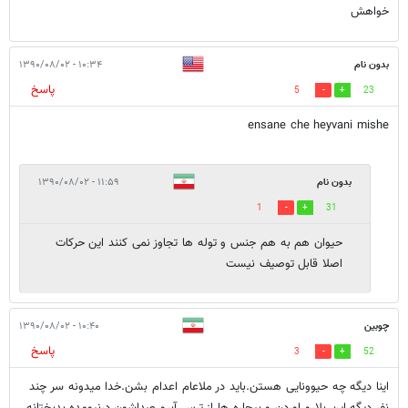
خواهش
بدون نام
۱۰:۳۴ - ۱۳۹۰/۰۸/۰۲
پاسخ
5
23
ensane che heyvani mishe
بدون نام
۱۱:۵۹ - ۱۳۹۰/۰۸/۰۲
1
31
حیوان هم به هم جنس و توله ها تجاوز نمی کنند این حرکات
اصلا قابل توصیف نیست
چوبین
۱۰:۴۰ - ۱۳۹۰/۰۸/۰۲
پاسخ
3
52
اینا دیگه چه حیوونایی هستن.باید در ملاعام اعدام بشن.خدا میدونه سر چند
نفر دیگه این بلارو اوردن و بیچاره ها از ترس آبرو صداشون درنیومده.بدبختانه