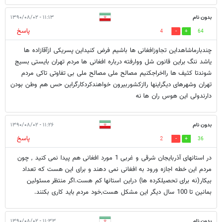
بدون نام
۱۱:۱۳ - ۱۳۹۰/۰۸/۰۲
پاسخ
4
64
چندبارماشاهداین تجاوزافغانی ها باشیم فرض کنیداین پسریکی ازآقازاده ها
یاشد ننگ براین قانون شل ووارفته درباره افغانی ها مردم تهران بایستی بسیج
شوندتا کثیف ها رااخراجکنیم مصالح ملی مصالح ملی بی تفاوتی تاکی مردم
تهران وشهرهای دیگراینها راازکشوربیرون خواهندکردکارگراین حس هم وطن بودن
دارندولی این هوس ران ها نه
بدون نام
۱۱:۲۶ - ۱۳۹۰/۰۸/۰۲
پاسخ
2
36
در استانهای آذربایجان شرقی و غربی 1 مورد افغانی هم پیدا نمی کنید , چون
مردم این خطه اجازه ورود به افغانی نمی دهند و برای این هست که تعداد
بیکار(نه برای تحصیلکرده ها) دراین استانها کم هست.اگر منتظر مسئولین
بمانین تا 100 سال دیگر این مشکل هست,خود مردم باید کاری بکنند.
بدون نام
۱۱:۳۳ - ۱۳۹۰/۰۸/۰۲