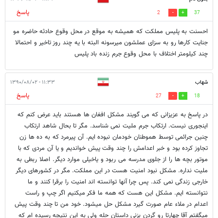
پاسخ
2
37
احسنت به پلیس مملکت که همیشه به موقع در محل وقوع حادثه حاضره مو
جنایت کارها رو به سزای عملشون میرسونه البته با یه چند روز تاخیر و احتمالا
چند کیلومتر اختلاف با محل وقوع جرم زنده باد پلیس
شهاب
۱۱:۳۳ - ۱۳۹۰/۰۸/۰۲
پاسخ
27
18
در پاسخ به عزیزانی که می گویند مشکل افغان ها هستند باید عرض کنم که
اینجوری نیست. ارتکاب جرم ملیت نمی شناسد. مگر تا بحال شاهد ارتکاب
چنین جرائمی توسط هموطنان خودمان نبوده ایم. آن پیرمرد که به ده ها زن
تجاوز کرده بود و خبر اعدامش را چند وقت پیش خواندیم و یا آن مردی که با
موتور بچه ها را از جلوی مدرسه می ربود و یاخیلی موارد دیگر. اصلا ربطی به
ملیت نداره. مشکل نبود امنیت هست در این مملکت. مگر در کشورهای دیگر
خارجی زندگی نمی کند. پس چرا آنها توانسته اند امنیت را برقرا کنند و ما
نتوانسته ایم. مشکل این هست که همه ما فکر میکنیم اگر چپ و راست
اعدام در ملاء عام صورت گیرد مشکل حل میشود. خود من تا چند وقت پیش
میگفتم آقا چهارتا رو گردن بزنی داستان حله ولی به این نتیجه رسیده ام که