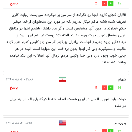
پاسخ
2
15
آقایان کجای کارید اینها رو نگرفته از سر مرز بر میگردند میبایست روابط کاری
تعریف شده باشه ماکم بیکار نداریم .که در مورد این متجاوزان از خدا بیخبر
حکم خداوند در مورد آنها مشخص است واگر بیاد داشته باشیم اینها در مناطق
غربی وشمال غربی جرات ورود ندارند البته نژاد پرست نیستم این مورد از
بیقاعدگی ورود وخروج انهاست برادران بزرگوتر اگر من وتو کارمی کنیم هزار گونه
مالیت و...میگیرند ولی کار اینها بدون پرداخت این مواردا است البته در هر
جایی خوب وجود دارد ولی خدا وکیلی مردم نرمال آنها اصلا"به این بلاد نیامده
ویافت نشده اند
شهرام
۲۱:۰۸ - ۱۳۹۰/۰۸/۰۳
پاسخ
5
16
دولت باید هرچی افغان در ایران هست اعدام کنه تا دیگه پای افغانی به ایران
باز نشه
بدون نام
۰۱:۲۵ - ۱۳۹۰/۰۸/۰۴
پاسخ
1
12