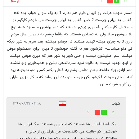
پاسخ
1
14
مستر شهاب حرفت رو قبو ل دارم هم ندارم 1 به یک سوال جواب بده نفع
افغانی به ایرانی چیست 2 ضرر افغانی به ایرانی چیست من خودم کارگرم تو
ساختمان کار میکنم افغانهای زیادی هستند که دلم براشون میسوزه همه نوع
بلا سرشون میاد ولی یه تعدادی هستند که واقعا چشم به ناموس مال مردم
دارن تا یه چیزی میشه تهدید میکنند که بچشو میکشم بعد میرم یه شهر دیگه
کی منو میشناسه اکثرشون هم به گفته خودشون تا میان ایران اسمشونو عوض
میکنند اسم اصلیشون نیست و حتی شهر به شهر هم که میرن عوض میکنند
ایا اینها تهدید نیست به نظرت نباید سازماندهی بشن و همینطوری ولو نباشند
منم ازادی زیاد داشته باشم مطمن بشم یه غلطی بکنم کسی منو نمیتونه پیدا
کنه .. حتی خودت فکرشو بکن جواب منو بده این بماند که با کار ارزون مارارو
بی کار و شرمنده زن
شهاب
۱۱:۱۸ - ۱۳۹۰/۰۸/۲۳
9
2
مگر فقط افغانی ها هستند که اینجوری هستند. مگر ایرانی ها
خودشون کم جنایت می کنند.بحث من طرفداری از جانی و
جنایتکار نیست بحث من این هست که چرا ما ایرادات خودمون