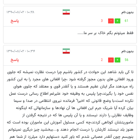
بدون نام
۱۰:۲۸ - ۱۳۹۰/۰۸/۰۲
پاسخ
3
61
فقط میتونم بگم خاک بر سر ما.....
بدون نام
۱۰:۳۴ - ۱۳۹۰/۰۸/۰۲
پاسخ
2
56
تا کی باید شاهد این حوادث در کشور باشیم چرا درست نظارت نمیشه که جلوی
ورود افغانی های بدون مجوز گرفته شود ،چرا افغانی های مجرد را به این کشور
راه میدهند مگر اینان عقیم هستند و یا آنقدر قوی و معتقد که جلوی هوای
نفس خود را بگیرند،چرا پلیس به وظیفه خود علیرغم اطلاع رسانی درست عمل
نکرده است،با وضع قانونی که اخیرا" فرمانده نیروی انتظامی در صدا و سیما
بیان کرده آیا شریک جرم این افغانی ها آن نهادها و سازمانهائی که اینگونه
وظایف نظارتی را دارند نیستند و یا آن پلیس ها که در نتیجه گرفتن از
ماموریتشان کوتاهی کردند،چه کسی مسئول آموزش این ماموران بوده است که
هنوز بلد نیستند کارشان را درست انجام دهند و...ببخشید چیز دیگری نمیتوانم
بنویسم چون آنقدر عصبانی شدم که باور کنید دستهایم دارد میلرزد از شما هم