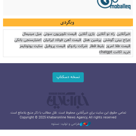
وبگردی
خبرآنلاین
راه نو آنلاین
بازی آنلاین
قیمت تلویزیون سونی
مبل مینیمال
جراح بینی گوشتی
پرشین هتل
قیمت آهن فولاد ایرانیان
اعتبارسنجی بانکی
قیمت طلا امروز
بلیط قطار
شرکت رادوکو
قیمت پروفیل
سایت یوتوتایمز
خرید اکانت chatgpt
نسخه دسکتاپ
تمامی حقوق این سایت برای خبرآنلاین محفوظ است. نقل مطالب با ذکر منبع بلامانع است.
Copyright © 2025 khabaronline News Agancy, All rights reserved
طراحی و تولید: نستوه