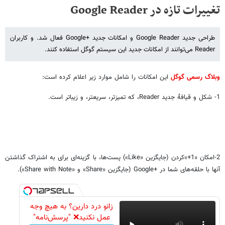
تغییرات تازه در Google Reader
طراحی جدید Google Reader و امکانات جدید Google+‎ فعال شد. و کاربران
Reader می‌توانند از امکانات جدید این سیستم گوگل استفاده کنند.
وبلاگ رسمی گوگل
این امکانات را شامل موارد زیر اعلام کرده است:
1- شکل و قیافهٔ جدید Reader، که تمیزتر، سریعتر، و زیباتر است.
2-امکان «‎+1»کردن (جایگزین «Like») پست‌ها، با گزینه‌ای برای به اشتراک گذاشتن
آنها با حلقه‌های شما در Google+‎ (جایگزین «Share» و «Share with Note»).
زانو درد دارین؟ به هیچ وجه
عمل نکنید❌ "پرسش‌نامه"