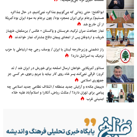
نشست خبری فردا می‌پرسیدید؟
ابوالفتح: حتی زمانی که می‌گوییم مذاکره نمی‌کنیم، در حال مذاکره
هستیم/ برجام برای ایران معجزه بود/ چون برجام به سود ایران بود آمریکا
از آن خارج شد
نماز جماعت سران ترکیه، عربستان و پاکستان + عکس / بن‌سلمان، شهباز
شریف و اردوغان پس از امضای پیمان دفاع مشترک نماز خواندند
راز دشمنی وزیرخارجه لبنان با ایران / یوسف رجی چه ارتباطی با حزب
نزدیک به اسرائیل دارد؟
سناتور آمریکایی خواهان ارسال اسلحه برای شورش در ایران شد / تد
کروز: فرقی نمی‌کند پسر شاه روی کار بیاید یا مریم رجوی، هر کسی جز
جمهوری اسلامی
«پیمان مکه» و آرایش جدید منطقه / ائتلاف نظامی جدید اسلامی چه
پیامی برای تهران دارد؟ / مثلث ریاض، آنکارا و اسلام‌آباد علیه خلاء
امنیتی غرب