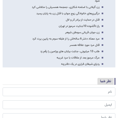
شود
زن گیلانی با اسلحه شکاری، جمجمه همسرش را متلاشی کرد
درگیری‌های خانوادگی زوج جوان با قتل زن به پایان رسید
قتل در حمایت از برادر کر و لال
راز ناگشوده 10جنایت مرموز در تهران
زن جوان قربانی سوءظن شوهر
مرد معتاد دختر 6 ساله‌اش را از طبقه سوم به پایین پرت کرد
قتل مرد مورد علاقه همسر
طلب 13 میلیونی، جنابت بیابان های وزامین را رقم زد
مرگ مرموز بعد از ملاقات با مرد غریبه
رد‌پای شیطان‌ فراری در یک دفترچه
نظر شما