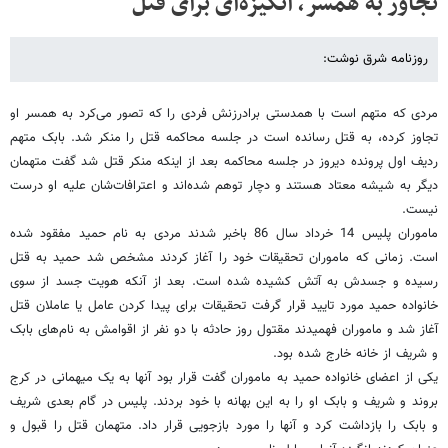
تجاوز به همسر، انگیزه‌ای برای قتل
روزنامه شرق نوشت:
مردی که متهم است با همدستی برادرزنش فردی را که تصور می‌کرد به همسر او
تجاوز کرده، به قتل رسانده است در جلسه محاکمه قتل را منکر شد. بابک متهم
ردیف اول پرونده دیروز در جلسه محاکمه بعد از اینکه منکر قتل شد گفت متهمان
دیگر به شیشه معتاد هستند و دچار توهم شده‌اند و اعترافات‌شان علیه او درست
نیست.
ماموران پلیس 14 خرداد سال 86 باخبر شدند مردی به نام حمید مفقود شده
است. زمانی که ماموران تحقیقات خود را آغاز کردند مشخص شد حمید به قتل
رسیده و جسدش به آتش کشیده‌ شده‌ است. بعد از آنکه هویت جسد از سوی
خانواده حمید مورد تایید قرار گرفت تحقیقات برای پیدا کردن عامل یا عاملان قتل
آغاز شد و ماموران فهمیدند مقتول روز حادثه با دو نفر از اقوامش به نام‌های بابک
و شریف از خانه خارج شده‌ بود.
یکی از اعضای خانواده حمید به ماموران گفت قرار بود آنها به یک میهمانی در کرج
بروند و شریف و بابک او را به این بهانه با خود بردند. پلیس در گام بعدی شریف
و بابک را بازداشت کرد و آنها را مورد بازجویی قرار داد. متهمان قتل را قبول و