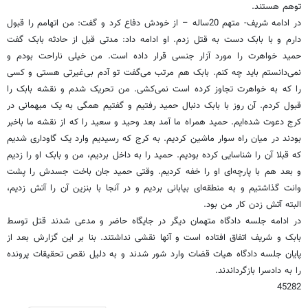
توهم هستند.
در ادامه شریف- متهم 20ساله – از خودش دفاع کرد و گفت: من اتهامم را قبول
دارم و با بابک دست به قتل زدم. او ادامه داد: مدتی قبل از حادثه بابک گفت
حمید خواهرت را مورد آزار جنسی قرار داده ‌است. من خیلی ناراحت بودم و
نمی‌دانستم باید چه کنم. بابک هم مرتب می‌گفت تو آدم بی‌غیرتی هستی و کسی
را که به خواهرت تجاوز کرده ‌است نمی‌کشی. من تحریک شدم و نقشه بابک را
قبول کردم. آن روز با بابک دنبال حمید رفتیم و گفتیم همگی به یک میهمانی در
کرج دعوت شده‌ایم. حمید همراه ما آمد بعد وحید و سعید را که از نقشه ما باخبر
بودند در میان راه سوار ماشین کردیم. به کرج که رسیدیم وارد یک گاوداری شدیم
که قبلا آن را شناسایی کرده‌ بودیم. حمید را به داخل بردیم، من و بابک او را زدیم
و بعد هم با پارچه‌ای او را خفه ‌کردیم. وقتی حمید جان باخت جسدش را پشت
وانت گذاشتیم و به منطقه‌ای بیابانی بردیم و در آنجا با بنزین آن را آتش زدیم،
البته آتش زدن کار من بود.
در ادامه جلسه دادگاه متهمان دیگر در جایگاه حاضر و مدعی شدند قتل توسط
بابک و شریف اتفاق افتاده ‌است و آنها نقشی نداشتند. بنا بر این گزارش بعد از
پایان جلسه دادگاه هیات قضات وارد شور شدند و به دلیل نقص تحقیقات پرونده
را به دادسرا بازگرداندند.
45282