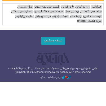
خبرآنلاین
راه نو آنلاین
بازی آنلاین
قیمت تلویزیون سونی
مبل مینیمال
جراح بینی گوشتی
پرشین هتل
قیمت آهن فولاد ایرانیان
اعتبارسنجی بانکی
قیمت طلا امروز
بلیط قطار
شرکت رادوکو
قیمت پروفیل
سایت یوتوتایمز
خرید اکانت chatgpt
نسخه دسکتاپ
تمامی حقوق این سایت برای خبرآنلاین محفوظ است. نقل مطالب با ذکر منبع بلامانع است.
Copyright © 2025 khabaronline News Agancy, All rights reserved
طراحی و تولید: نستوه