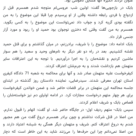
عنوان کردند انگیزه‌ آنها مسایل ناموسی بود.
بابک در بازجویی‌ها گفت: اولین شب عروسی‌ام متوجه شدم همسرم قبل از
ازدواج با فردی رابطه داشته وقتی از او پرسیدم چرا قبلا این موضوع را به من
نگفته بودی گریه کرد و جواب داد نمی‌توانست این موضوع را به کسی بگوید.
همسرم به من گفت وقتی که دختری نوجوان بود حمید او را ربود و مورد آزار
جنسی قرار داد.
بابک ادامه ‌داد: موضوع را با شریف، برادرزنم، در میان گذاشتم و برای قتل حمید
نقشه کشیدیم. بعد در راه دو نفر دیگر به نام‌های وحید و سعید را هم سوار
ماشین کردیم و نقشه‌مان را به اجرا درآوردیم. با توجه به این اعترافات سایر
متهمان هم بازداشت شدند و به جرم‌شان اعتراف کردند.
کیفرخواست علیه متهمان صادر شد و آنها برای محاکمه به شعبه 71 دادگاه کیفری
‌استان تهران معرفی ‌شدند. سیدرضایی، نماینده ‌دادستان روز گذشته در ابتدای
جلسه محاکمه این متهمان در برابر قضات حاضر شد و ضمن خواندن کیفرخواست
برای هر چهار متهم درخواست مجازات کرد. در ادامه اولیای دم نیز خواسته‌شان را
قصاص بابک و شریف اعلام کردند.
سپس بابک- متهم ردیف اول- در جایگاه حاضر شد. او گفت: اتهام را قبول ندارم.
من اصلا در قتل شرکت نداشتم و چون برادر همسرم دروغ گفت من هم مجبور
شدم به دروغ اعتراف کنم. شریف و متهمان دیگر همگی به شیشه اعتیاد دارند و
من اصلا نمی‌دانم چرا این حرف‌ها را می‌زنند شاید به این خاطر است که دچار