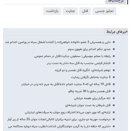
برچسب‌ها
تجاوز جنسی
قتل
جنایت
بازداشت
خبرهای مرتبط
دایی و همسرش 3 عضو خانواده خواهرزاده را کشتند/شغال سیاه در ورامین اعدام شد
صدور حکم اعدام برای هووی سوم
رابطه با معلم موسیقی؛ سمفونی جنایت/قتل در حمام عمومی
انتشار فیلمی منتسب به قتل سه دختر به دست پدر
توهم شیشه‌ای، انگیزه قتل همسر و دو فرزند
3 جنایت به‌خاطر نگرفتن رضایت
قاتل 19 ساله ای که 4 جنایت انجام داده/قتل به جرم تنه زدن در خیابان
قتل همسر سابق با 30 ضربه چاقو
تله مرگبار برای طعمه خیابانی
قتل شیطان به دست جوان شیشه‌ای
ارثیه‌ای که بوی خون می‌داد/اعتراف‌ زوج جوان به سرقت‌های اینترنتی
درخواست مهریه دو جاری، برای تنبیه برادران لاابالی/نجات جوان 25 ساله از زیر آوار
دختری که حلقه دار را به گردن خواستگارش انداخت/عقرب سیاه دوباره محاکمه می