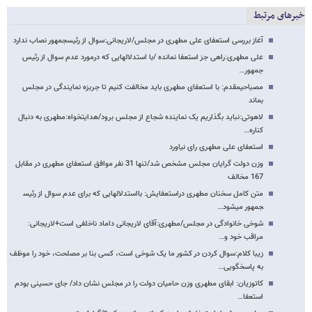
خبرهای مرتبط
آغاز بررسی استعفای علی مطهری در مجلس/لاریجانی:سوال از رئیس​جمهور نصاب ندارد
علی مطهری:راهی جز استعفا نمانده /با استدلالهایی که درمورد عدم سوال از رئیس
جمهور…
مصباحی​مقدم: با استعفای مطهری باید مخالفت کنیم تا جربزه نمایندگی در مجلس
بماند
لاهوتی:نباید بگذاریم یک نماینده شجاع از مجلس برود/هدایتخواه:مطهری به دنبال
کناره…
استعفای علی مطهری رای نیاورد
وزن دولت گرایان مجلس مشخص شد/تنها 31 نفر موافق استعفای مطهری در مقابل
167 مخالف
متن کامل سخنان مطهری دراستعفایش: بااستدلال​هایی که برای عدم سوال از رئیس​
جمهور می​شود…
شوخی خانوادگی در مجلس/مطهری:آقای لاریجانی داماد ناخلفی است+لاریجانی:
مراقب خود و…
زیبا کلام:سوال کردن در کشور ما یک شوخی است، کسی بنا بر مصلحت، خود را موظف
به پاسخگویی…
کاتوزیان: ابقای مطهری وزن حامیان دولت را در مجلس نشان داد/ جای حسینی بودم
استعفا…