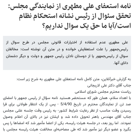
نامه استعفای علی مطهری از نمایندگی مجلس:
تحقق سئوال از رئیس نشانه استحکام نظام
است/آیا ما حق یک سوال نداریم؟
علی مطهری عدم استفاده از اختیارات قانونی مجلس در طرح سوال از
رئیس‌جمهور را علت استعفایش خوانده و در متن آن نوشته است: مخالفان
سوال از رئیس‌جمهور یا از دوستان نادان رئیس جمهور و دولت و دیگر دشمنان
دانای آنها.
به گزارش خبرآنلاین، متن کامل نامه استعفای علی مطهری به شرح زیر است
:
جناب آقای دکتر علی لاریجانی
ریاست محترم مجلس شورای اسلامی
با اهداء سلام، همان طور که مستحضر هستید نامه سؤال از رئیس جمهور با امضای
صد تن از نمایندگان محترم در تاریخ 5/4/90 - پس از یک انتظار طولانی برای فرا
رسیدن وقت مناسب از نظر رعایت شرایط کشور- به رئیس وقت جلسه علنی مجلس
جناب آقای مهندس باهنر تحویل داده شد و ایشان نیز در بالای آن اعلام وصول
نمودند. اما روز بعد، در جلسه هیئت رئیسه، یکی از اعضا مأمور شد که امضاها را پس
بگیرد و عضو دیگر نیز مأمور شد که طی مصاحبه‌ای مخالفت هیئت رئیسه مجلس با