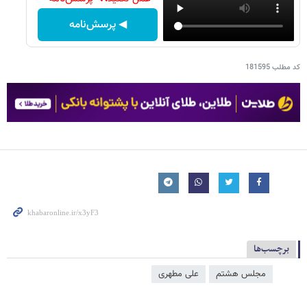
◀ پرسش‌نامه
کد مطلب
181595
برچسب‌ها
مجلس هشتم
علی مطهری