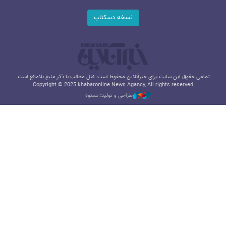
نسخه دسکتاپ
تمامی حقوق این سایت برای خبرآنلاین محفوظ است. نقل مطالب با ذکر منبع بلامانع است.
Copyright © 2025 khabaronline News Agancy, All rights reserved
طراحی و تولید: نستوه