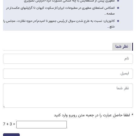
مطهری پیش از استعفایش با چه کسانی مشورت کرد؟/گزارش تصویری
انعکاس استعفای مطهری در مطبوعات ایران/از سکوت کیهان تا گزارش​های عکس​دار در
صفحه…
کاتوزیان: نسبت به طرح شدن سوال از رئیس جمهور نا امیدم/در حوزه نظارت، مجلس را
خلع…
نظر شما
*
لطفا حاصل عبارت را در جعبه متن روبرو وارد کنید
7 + 3 =