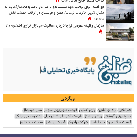
قدرت مسلط خلیج فارس است
ابوالفتح: برای ترامپ مهم نیست تاج بر سر کار باشد یا عمامه/ آمریکا به
دنبال تغییر حکومت نیست/ عمان و عربستان در توقف حملات نقش
داشتند
سازمان وظیفه عمومی فراجا درباره معافیت سربازان فراری اطلاعیه داد
وبگردی
خبرآنلاین
راه نو آنلاین
بازی آنلاین
قیمت تلویزیون سونی
مبل مینیمال
جراح بینی گوشتی
پرشین هتل
قیمت آهن فولاد ایرانیان
اعتبارسنجی بانکی
قیمت طلا امروز
بلیط قطار
شرکت رادوکو
قیمت پروفیل
سایت یوتوتایمز