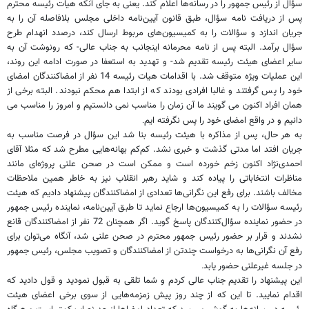
سؤال از رئیس جمهور را در رسانه‌ها اعلام کند. یعنی به جای آنکه هیات رئیسه محترم
پس از دریافت نامه سؤال، طبق قانون آیین‌نامه داخلی مجلس بلافاصله آن را به
جریان اندازد و سؤالات را به کمیسیون‌های مربوط ارسال کند، درصدد انهدام طرح
سؤال برآمد. البته پس از نامه محرمانه اینجانب به جناب عالی- که رونوشت آن به
سایر اعضای هیئت رئیسه تقدیم شد- و تهدید به استعفا در صورت ادامه این روند،
این عملیات ویژه متوقف شد. با اقدامات هیات رئیسه 14 نفر از امضاکنندگان امضای
خود را پس گرفتند و غالبا افرادی بودند که از ابتدا هم محکم نبودند. البته برخی از
همان افراد اکنون می گویند ما آن زمان را مناسب نمی دانستیم و امروز را مناسب می
دانیم و در واقع امضای خود را پس نگرفته ایم
.
به هر حال، پس از مذاکره با هیئت رئیسه بنا شد این سؤال در فرصت مناسب به
جریان افتد اما مدتی گذشت و خبری نشد. کم‌کم بهانه‌هایی مطرح شد که مثلا آقای
احمدی‌نژاد اکنون زخم خورده است و ممکن است در صحن علنی پروژه‌ای مانند
مناظرات انتخاباتی را پیاده کند و شاید رهبر انقلاب نیز به خاطر همین ملاحظات
مخالف باشند. برای رفع این نگرانی‌ها تعدادی از امضاکنندگان پیشنهاد دادیم که هیئت
رئیسه سؤالات را به کمیسیون‌ها ارجاع نماید تا طبق آیین‌نامه، نماینده رئیس جمهور
در حضور نماینده سؤال‌کنندگان پاسخ گوید. اگر همچنان 72 نفر از امضاکنندگان قانع
نشدند و قرار بر حضور رئیس جمهور محترم در صحن علنی شد، آنگاه می‌توان برای
رفع آن نگرانی‌ها به درخواست چندتن از امضاکنندگان و تصویب مجلس، رئیس جمهور
در جلسه غیرعلنی حضور یابد
.
این پیشنهاد را تقدیم جناب عالی کردم و شما تلقی به قبول نمودید و قول دادید که
اقدام نمایید. تا این که از چند روز پیش زمزمه‌هایی از سوی برخی اعضای هیئت