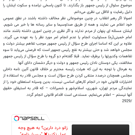
موضوع سئوال از رئیس جمهور باز بگذارند. تا کنون پاسخی نیامده و سکوت ایشان را
دلیل رضایت و لااقل بی نظری می‌دانم
.
اصولا اگر رهبر انقلاب در چنین موضوعاتی نظر مخالف داشته باشند در نطق عمومی
خود اعلام می نمایند و همه از طریق صداوسیما و سایر رسانه ها با خبر می شویم.
ایشان مسئله ای پنهان از مردم ندارند و اگر نظری در چنین اموری داشته باشند مانند
امام خمینی(ره) مسئولیت انجام یا عدم انجام امر مورد نظر را به عهده می گیرند.
علاوه بر این که اساسا اجرای طرح سؤال از رئیس جمهور موجب تفاهم بیشتر دولت و
مجلس خواهد شد و حتی بیشتر به نفع رئیس جمهور است که فرصتی می‌یابد تا سوء
تفاهمات وکدورتها را برطرف نماید. قبلا گفته‌ام دو گروه با طرح سؤال از رئیس جمهور
مخالفند، یکی دوستان نادان رئیس جمهور و دولت و دیگر دشمنان دانای آنها
.
به هرحال با توجه به این که هیئت رئیسه محترم بر خلاف قانون آئین نامه داخلی
مجلس همچنان درصدد منتفی کردن طرح سؤال است و مجلس قادر به استفاده از
اختیارات قانونی خود در انجام کارهای اساسی نیست، بدین وسیله استعفای خود را از
نمایندگی مردم تهران، شهرری، اسلام‌شهر و شمیرانات – که قادر به استیفای حقوق
آنها نیستم – اعلام می‌نمایم. مستدعی است اقدام قانونی انجام گردد
.
/2929
زانو درد دارین؟ به هیچ وجه
عمل نکنید❌ "پرسش‌نامه"