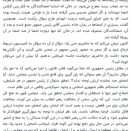
رئیسه در رسانه‌ها به گوش می‌رسد که تعداد امضاها از حد نصاب کمتر است و هرگاه
به حد نصاب برسد مطرح می‌شود. در حالی که اساسا امضاکنندگان به فکر پس گرفتن
امضا نبوده‌اند و اگر امضای جدیدی پس گرفته شده باز با طراحی هیئت رئیسه بوده
است که به جای اجرای آیین‌نامه درصدد انهدام طرح سؤال برآمده است. همچنین
گفتند بسیاری از امضاها در زمان خانه نشینی آقای رئیس جمهور جمع شده و بعد از
آن، امضاکنندگان منصرف شده اند، در حالی که تنها دوازده امضا از صد امضا در آن
روزها گرفته شد
.
اکنون عرض می‌کنم که ما حاضریم حتی یک سؤال از آن ده سؤال به کمیسیون مربوط
ارجاع شود و اگر منجر به حضور رئیس جمهور در صحن علنی گردید و آن نگرانی‌ها
وجود داشت باز حاضریم درخواست جلسه غیرعلنی بدهیم. آیا بیش از این می‌توان
کوتاه آمد؟
!
در مقابل رئیس جمهوری که علنا می‌گوید فلان قانون را اجرا نمی‌کنم، آیا ما حق یک
سؤال نداریم؟! آن هم سئوالی که رای گیری برای قانع شدن یا نشدن مجلس ندارد. آیا
امضای صد نماینده ارزش توجه ندارد؟! تحقق سئوال از رئیس جمهور در هر شرایطی،
نشانه استحکام نظام جمهوری اسلامی و وجود دموکراسی واقعی در این نظام است
.
اصلاح امور تنها با استقلال و اقتدار مجلس تحقق می یابد. مجلس قوی به نفع کل
نظام است. این که برخی سخن از مخالفت رهبر انقلاب به میان می آورند، مخالفت
ایشان برای من قطعی نیست و بعید است که ایشان برای امضای صد نماینده ارزشی
قائل نباشند. فرضا مخالف باشند، باید نظر ایشان با توجه به سهل‌گیری فوق‌الذکر ما
معلوم شود و البته دخالت دادن رهبر انقلاب در این گونه مسائل را به صلاح کشور
نمی‌دانم. در عین حال برای دفع بهانه این گونه افراد، اینجانب نامه‌ای را حدود یک ماه
پیش برای معظم‌له ارسال داشتم و از ایشان تقاضا کردم که دست مجلس را در