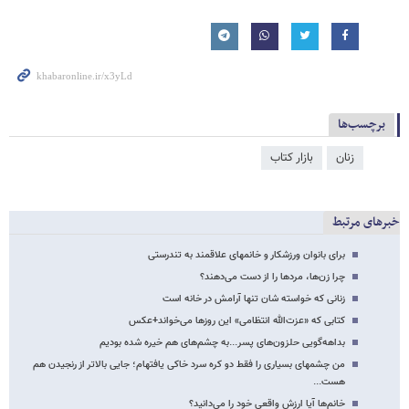
برچسب‌ها
زنان
بازار کتاب
خبرهای مرتبط
برای بانوان ورزشکار و خانم​های علاقمند به تندرستی
چرا زن‌ها، مردها را از دست می‌دهند؟
زنانی که خواسته شان تنها آرامش در خانه است
کتابی که «عزت‌الله انتظامی» این روزها می‌خواند+عکس
بداهه‌گویی حلزون‌های پسر...به چشم‌های هم خیره شده بودیم
من چشم​های بسیاری را فقط دو کره سرد خاکی یافته​ام؛ جایی بالاتر از رنجیدن هم
هست...
خانم‌ها آیا ارزش واقعی خود را می‌دانید؟