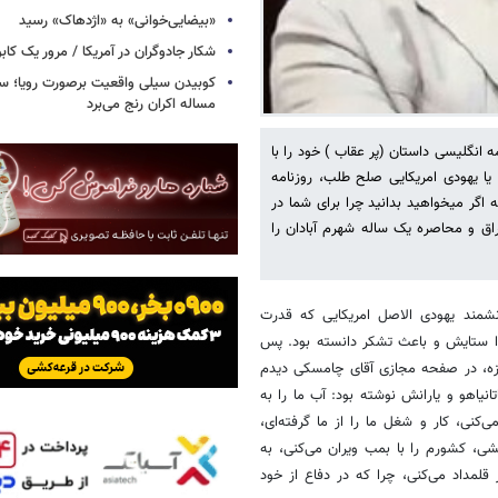
«بیضایی‌خوانی» به «اژدهاک» رسید
شکار جادوگران در آمریکا / مرور یک کاب
کوبیدن سیلی واقعیت برصورت رویا؛ سی
مساله اکران رنج می‌برد
 انگلیسی داستان (پر عقاب ) خود را با
یا یهودی امریکایی صلح طلب، روزنامه
اگر میخواهید بدانید چرا برای شما در
اق و محاصره یک ساله شهرم آبادان را
شمند یهودی الاصل امریکایی که قدرت
را ستایش و باعث تشکر دانسته بود. پس
غزه، در صفحه مجازی آقای چامسکی دیدم
انیاهو و یارانش نوشته بود: آب ما را به
‌کنی، کار و شغل ما را از ما گرفته‌ای،
کشی، کشورم را با بمب ویران می‌کنی، به
قلمداد می‌کنی، چرا که در دفاع از خود