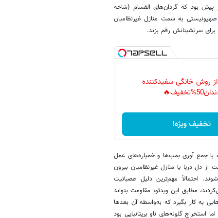
ز پیش بود که گردان‌های القسام (شاخه
شک‌های ۲ تنی آمریکایی که رژیم صهیونیستی به سمت منازل غیرنظامیان
 برای سرنشینانش رقم بزند.
 از روش خانگی سفیدکننده
دان50%تخفیف🔥
تخفیف ویژه!
 با جمع آوری بمب‌ها و خمپاره‌های عمل
 از دل دریا یا منازل غیرنظامیان بیرون
د. احتمالاً مهم‌ترین دلیل عصبانیت
ردند، مطابق این ویدئو، مقاومت بتواند
 ساخت موشک‌هایی به کار بگیرد که به‌واسطه آن بعدها
ا استخراج گلوله‌های ناو بریتانیایی بود