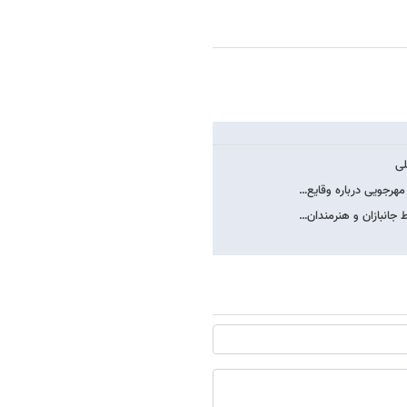
لی
مهرجویی درباره وقایع…
 جانبازان و هنرمندان…