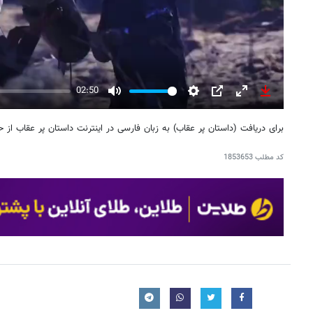
02:50
Mute
Settings
PIP
Enter
Download
fullscreen
برای دریافت (داستان پر عقاب) به زبان فارسی در اینترنت داستان پر عقاب از 
کد مطلب
1853653