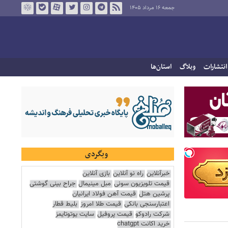
جمعه ۱۶ مرداد ۱۴۰۵
انتشارات
وبلاگ
استان‌ها
وبگردی
خبرآنلاین
راه نو آنلاین
بازی آنلاین
قیمت تلویزیون سونی
مبل مینیمال
جراح بینی گوشتی
پرشین هتل
قیمت آهن فولاد ایرانیان
اعتبارسنجی بانکی
قیمت طلا امروز
بلیط قطار
شرکت رادوکو
قیمت پروفیل
سایت یوتوتایمز
خرید اکانت chatgpt