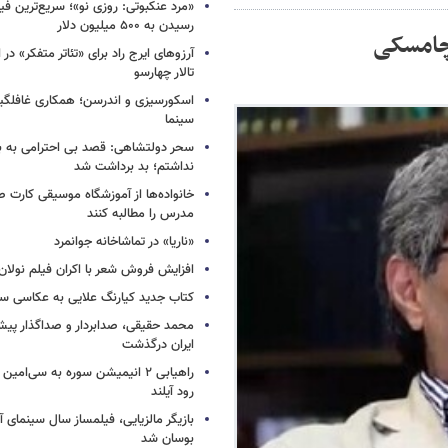
«مرد عنکبوتی: روزی نو»؛ سریع‌ترین فیل
رسیدن به ۵۰۰ میلیون دلار
 چامسکی
آرزوهای ایرج راد برای «تئاتر متفکر» در
تالار چهارسو
اسکورسیزی و اندرسن؛ همکاری غافلگیر
سینما
سحر دولتشاهی: قصد بی احترامی به با
نداشتم؛ بد برداشت شد
خانواده‌ها از آموزشگاه موسیقی کارت
مدرس را مطالبه کنند
«ناریا» در تماشاخانه جوانمرد
افزایش فروش شعر با اکران فیلم نولان
کتاب جدید کیارنگ علایی به عکاسی س
محمد حقیقی، صدابردار و صداگذار پ
ایران درگذشت
راهیابی ۲ انیمیشن سوره به سی‌امی
رود آیلند
بازیگر مالزیایی، فیلمساز سال سینمای آ
بوسان شد