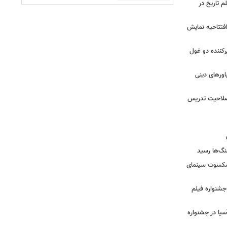
م تاریخ در
 افتتاحیه نمایش
کننده دو غول
ورهای دینی
 صلاحیت تدریس
نگ‌ها رسید
یشکسوت سینمای
ن جشنواره فیلم
سیا در جشنواره