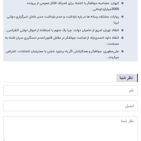
کیهان: مصاحبه جوانفکر با اعتماد برای انحراف افکار عمومی از پرونده
3000میلیاردتومانی…
روایات مختلف رسانه ها در باره بازداشت و عدم بازداشت مدیر عامل خبرگزاری دولتی
ایرنا
انتقاد تهران امروز از حامیان دولت: چرا یک متهم با استفاده از اموال دولتی کنفرانس…
انتقاد داود احمدی‌نژاد از لجاجت جوانفکر در مقابل قانون/عدم دستگیری سران فتنه به
مصلحت…
علی‌مطهری: جوانفکر و همکارانش اگر به برخورد خشن با معترضان انتخابات، اعتراض
می​کردند…
نظر شما