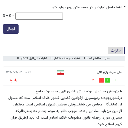
*
لطفا حاصل عبارت را در جعبه متن روبرو وارد کنید
3 + 0 =
ارسال
نظرات
نظرات منتشر شده: 1
نظرات در صف انتشار: 0
نظرات غیرقابل انتشار: 0
علی سراف رازاردکانی
۱۱:۲۶ - ۱۳۹۰/۰۹/۲۲
پاسخ
2
0
با پژوهش به عمل اورده دانش قضای الهی به صورت جامع
درکشوروجودنداردوبسیاری ازقوانین قضایی کشور خلاف اسلام است که مسول
ان نمایندگان مجلس می باشند.وقتی مجلس شورای اسلامی است محتوای
قوانین نیز باید اسلامی باشدتا موجب ظلم به مردم ونظام نشود.درحالیکه
بسیاری موارد ازجمله قانون مطبوعات خلاف اسلام است که باید ازطریق قران
کریم اصلاح شود.