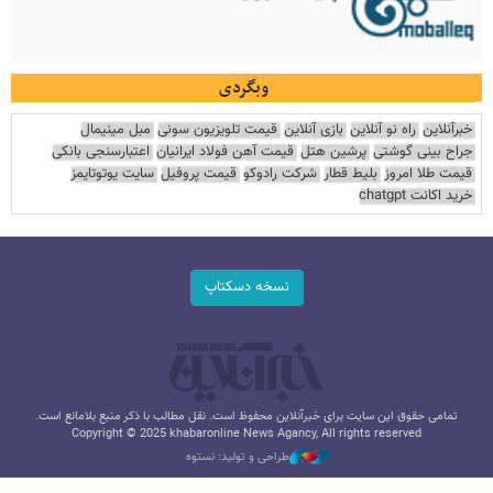
وبگردی
خبرآنلاین
راه نو آنلاین
بازی آنلاین
قیمت تلویزیون سونی
مبل مینیمال
جراح بینی گوشتی
پرشین هتل
قیمت آهن فولاد ایرانیان
اعتبارسنجی بانکی
قیمت طلا امروز
بلیط قطار
شرکت رادوکو
قیمت پروفیل
سایت یوتوتایمز
خرید اکانت chatgpt
نسخه دسکتاپ
تمامی حقوق این سایت برای خبرآنلاین محفوظ است. نقل مطالب با ذکر منبع بلامانع است.
Copyright © 2025 khabaronline News Agancy, All rights reserved
طراحی و تولید: نستوه