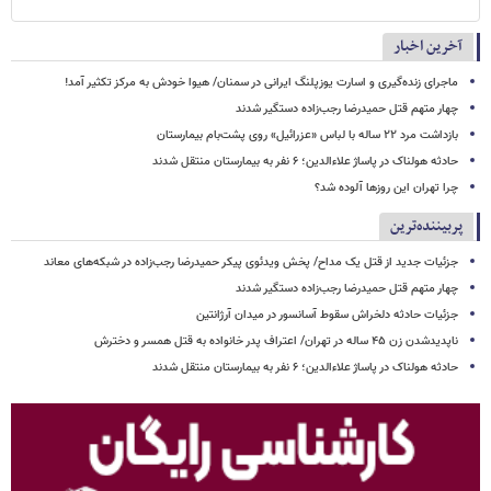
آخرین اخبار
ماجرای زنده‌گیری و اسارت یوزپلنگ ایرانی در سمنان/ هیوا خودش به مرکز تکثیر آمد!
چهار متهم قتل حمیدرضا رجب‌زاده دستگیر شدند
بازداشت مرد ۲۲ ساله با لباس «عزرائیل» روی پشت‌بام بیمارستان
حادثه هولناک در پاساژ علاءالدین؛ ۶ نفر به بیمارستان منتقل شدند
چرا تهران این روزها آلوده شد؟
پربیننده‌ترین
جزئیات جدید از قتل یک مداح/ پخش ویدئوی پیکر حمیدرضا رجب‌زاده در شبکه‌های معاند
چهار متهم قتل حمیدرضا رجب‌زاده دستگیر شدند
جزئیات حادثه دلخراش سقوط آسانسور در میدان آرژانتین
ناپدیدشدن زن ۴۵ ساله در تهران/ اعتراف پدر خانواده به قتل همسر و دخترش
حادثه هولناک در پاساژ علاءالدین؛ ۶ نفر به بیمارستان منتقل شدند