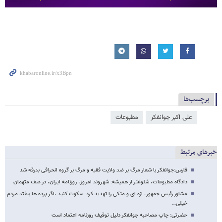
برچسب‌ها
علی اکبر جوانفکر
مطبوعات
خبرهای مرتبط
فارس:جوانفکر با شعار مرگ بر ضد ولایت فقیه و مرگ بر گروه انحرافی بدرقه شد
دادگاه مطبوعات، شلوغتر از همیشه: شهروند امروز، روزنامه ایران، در صف متهمان
مشاور رئیس جمهور، اژه ای و متکی را تهدید کرد: سکوت کنید ،اگر پرده ها بیفتد مردم
خیلی…
حضرتی: چاپ مصاحبه جوانفکر دلیل توقیف روزنامه اعتماد است