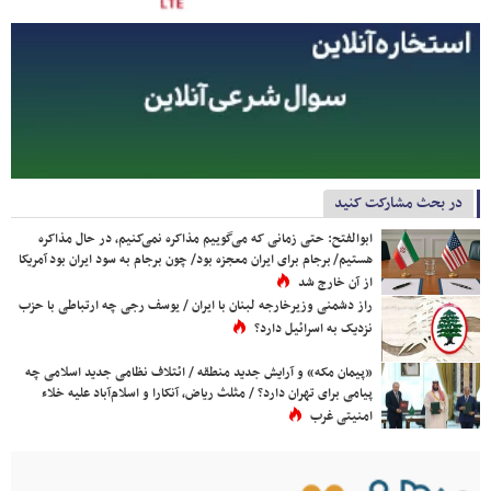
در بحث مشارکت کنید
ابوالفتح: حتی زمانی که می‌گوییم مذاکره نمی‌کنیم، در حال مذاکره
هستیم/ برجام برای ایران معجزه بود/ چون برجام به سود ایران بود آمریکا
از آن خارج شد
راز دشمنی وزیرخارجه لبنان با ایران / یوسف رجی چه ارتباطی با حزب
نزدیک به اسرائیل دارد؟
«پیمان مکه» و آرایش جدید منطقه / ائتلاف نظامی جدید اسلامی چه
پیامی برای تهران دارد؟ / مثلث ریاض، آنکارا و اسلام‌آباد علیه خلاء
امنیتی غرب