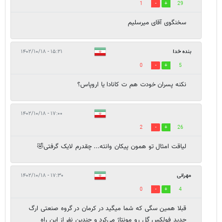
1
29
سخنگوی آقای میرسلیم
بنده خدا
۱۵:۲۱ - ۱۴۰۲/۱۰/۱۸
0
5
نکنه پسران خودت هم ت کانادا یا اروپاس؟
۱۷:۰۰ - ۱۴۰۲/۱۰/۱۸
2
26
لیاقت امثال تو همون پیکان وانته... چقدرم لایک گرفتی🤣
مهرانی
۱۷:۳۰ - ۱۴۰۲/۱۰/۱۸
0
4
قبلا همین سگی که شما میگید در کرمان در گروه صنعتی ارگ
جدید فولکس گل رو مونتاژ می‌کرد و چندین نفر از این راه