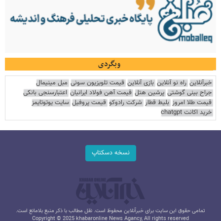
وبگردی
خبرآنلاین
راه نو آنلاین
بازی آنلاین
قیمت تلویزیون سونی
مبل مینیمال
جراح بینی گوشتی
پرشین هتل
قیمت آهن فولاد ایرانیان
اعتبارسنجی بانکی
قیمت طلا امروز
بلیط قطار
شرکت رادوکو
قیمت پروفیل
سایت یوتوتایمز
خرید اکانت chatgpt
نسخه دسکتاپ
تمامی حقوق این سایت برای خبرآنلاین محفوظ است. نقل مطالب با ذکر منبع بلامانع است.
Copyright © 2025 khabaronline News Agancy, All rights reserved