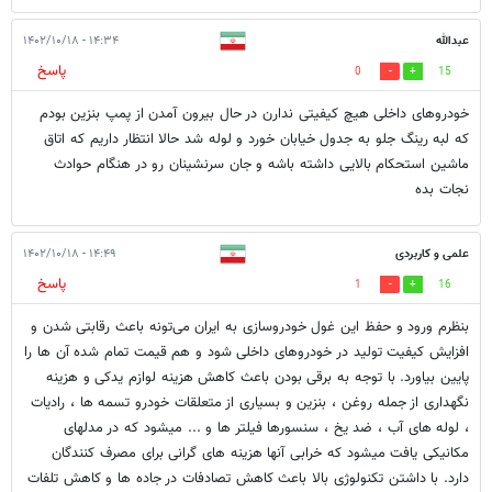
عبدالله
۱۴:۳۴ - ۱۴۰۲/۱۰/۱۸
پاسخ
0
15
خودروهای داخلی هیچ کیفیتی ندارن در حال بیرون آمدن از پمپ بنزین بودم
که لبه رینگ جلو به جدول خیابان خورد و لوله شد حالا انتظار داریم که اتاق
ماشین استحکام بالایی داشته باشه و جان سرنشینان رو در هنگام حوادث
نجات بده
علمی و کاربردی
۱۴:۴۹ - ۱۴۰۲/۱۰/۱۸
پاسخ
1
16
بنظرم ورود و حفظ این غول خودروسازی به ایران می‌تونه باعث رقابتی شدن و
افزایش کیفیت تولید در خودروهای داخلی شود و هم قیمت تمام شده آن ها را
پایین بیاورد. با توجه به برقی بودن باعث کاهش هزینه لوازم یدکی و هزینه
نگهداری از جمله روغن ، بنزین و بسیاری از متعلقات خودرو تسمه ها ، رادیات
، لوله های آب ، ضد یخ ، سنسورها فیلتر ها و ... میشود که در مدلهای
مکانیکی یافت میشود که خرابی آنها هزینه های گرانی برای مصرف کنندگان
دارد. با داشتن تکنولوژی بالا باعث کاهش تصادفات در جاده ها و کاهش تلفات