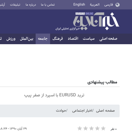
فارسی
العربية
English
تماس با ما
درباره ما
تبلیغات
آرشی
صفحه اصلی
سیاست
اقتصاد
فرهنگ
جامعه
بین‌الملل
ورزش
تا
مطالب پیشنهادی
ترید EURUSD با اسپرد از صفر پیپ
صفحه اصلی
اخبار اجتماعی
حوادث
۲۹ آبان ۱۳۹۰ - ۱۸:۲۴
۰ نفر