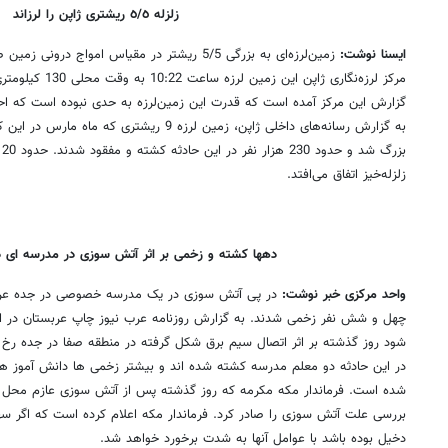
زلزله ‌٥/٥ ریشتری ژاپن را لرزاند
ایسنا نوشت:
زمین‌لرزه‌ای به بزرگی 5/5 ریشتر در مقیاس امواج د
مرکز لرزه‌نگاری ژاپن 
گزارش این مرکز آمده است که قدرت این زمین‌لرزه به حدی نبوده است که اح
به گزارش رسانه‌های داخلی ژاپن، زمین لرزه 9 ریشتر
ب
زلزله‌خیز اتفاق می‌افتد.
دهها کشته و زخمی بر اثر آتش سوزی در مدرسه ای د
واحد مرکزی خبر نوشت:
در پی آتش سوزی در یک مدرسه خصوصی در جده عر
چهل و شش نفر زخمی شدند. به گزارش روزنامه عرب نیوز چاپ عربستان در ا
شود روز گذشته بر اثر اتصال سیم برق شکل گرفته در منطقه صفا در جده رخ 
در این حادثه دو معلم مدرسه کشته شده اند و بیشتر زخمی ها دانش آموز هس
شده است. فرماندار مکه مکرمه که روز گذشته پس از آتش سوزی عازم محل 
بررسی علت آتش سوزی را صادر کرد. فرماندار مکه اعلام کرده است که اگر س
دخیل بوده باشد با عوامل آنها به شدت برخورد خواهد شد.