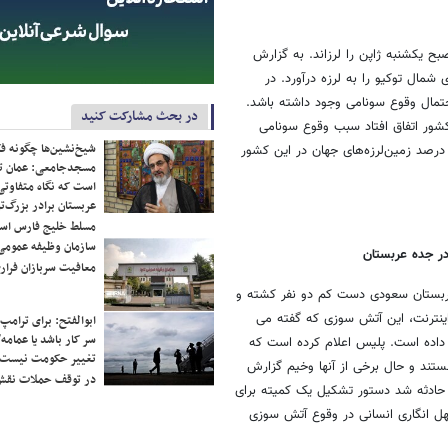
رونی زمین صبح یکشنبه ژاپن را لرزاند. به گزارش
این زمین لرزه ساعت 10:22 به وقت محلی 130 کیلومتری شمال توکیو را به لرزه درآورد. در
تمال وقوع سونامی وجود داشته باشد.
در بحث مشارکت کنید
ی که ماه مارس در این کشور اتفاق افتاد سبب وقوع سونامی
شیخ‌نشین‌ها چگونه فک
زرگ شد و حدود 230 هزار نفر در این حادثه کشته و مفقود شدند. حدود 20 درصد زمین‌لرزه‌های جهان در این کشور
مسجدجامعی: عمان تن
است که نگاه متفاوتی 
عربستان برادر بزرگ‌
مسلط خلیج فارس ا
سازمان وظیفه عمومی 
ر جده عربستان
معافیت سربازان فراری
بستان سعودی دست کم دو نفر کشته و
ینترنت، این آتش سوزی که گفته می
ابوالفتح: برای ترامپ
سر کار باشد یا عمامه/
داده است. پلیس اعلام کرده است که
تغییر حکومت نیست/ 
تند و حال برخی از آنها وخیم گزارش
در توقف حملات نقش
حادثه شد دستور تشکیل یک کمیته برای
هل انگاری انسانی در وقوع آتش سوزی