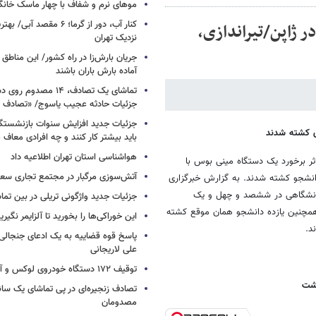
موهای نرم و شفاف با چهار ماسک خانگ
کنار آب، دور از گرما؛ ۶ مقصد
ادف/زلزله 5.5 ریشتری در ژاپن/تیراندازی،
نزدیک تهران
جریان بارش‌زا در راه کشور/ این مناطق ا
آماده بارش باران باشند
تماشای یک تصادف، ۱۴ مص
جزئیات حادثه عجیب یاسوج/ «تصادف 
جزئیات جدید افزایش سنوات بازنشستگ
ی کشته شدند
باید بیشتر کار کنند و چه افرادی معاف
هواشناسی استان تهران اطلاعیه داد
ر برخورد یک دستگاه مینی بوس با
آتش‌سوزی مرگبار در مجتمع تجاری سع
انشجو کشته شدند. به گزارش خبرگزاری
 دانشگاهی در ششصد و چهل و یک
جزئیات جدید واژگونی تریلی در بین تما
و همچنین یازده دانشجو همان موقع کشته
این خوراکی‌ها را بخورید تا آلزایمر نگیری
د.
پاسخ قوه قضاییه به یک ادعای جنجالی 
علی لاریجانی
توقیف ۱۷۲ دستگاه خودروی لوکس و آپارتمان
تصادف زنجیره‌ای در پی تماشای یک سانح
مصدومان