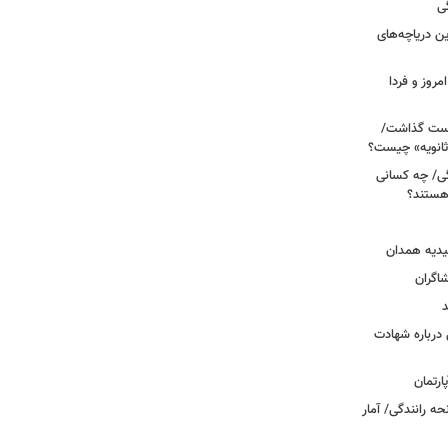
ی
 آبی/ بهترین دریاچه‌های
مروز و فردا
دوم روی دست گذاشت/
ثانویه» چیست؟
ی/ چه کسانی
 هستند؟
یدیه همدان
شاگران
د
درباره شهادت
ه رانندگی/ آمار