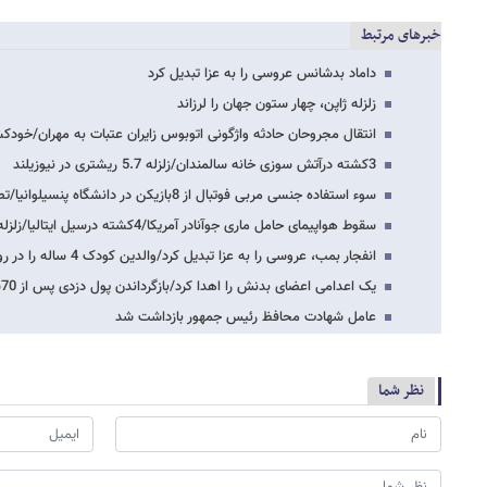
خبرهای مرتبط
داماد بدشانس عروسی را به عزا تبدیل کرد
زلزله ژاپن، چهار ستون جهان را لرزاند
انتقال مجروحان حادثه واژگونی اتوبوس زایران عتبات به مهران/خ
3کشته درآتش سوزی خانه سالمندان/زلزله 5.7 ریشتری در نیوزیلند
سوء استفاده جنسی مربی فوتبال از 8بازیکن در دانشگاه پنسیلوانیا/تصادف 40خودرو در چین
سقوط هواپیمای حامل ماری جوآنادر آمریکا/4کشته درسیل ایتالیا/زلزله ‌٢/٦ریشتری دربولیوی
انفجار بمب، عروسی را به عزا تبدیل کرد/والدین کودک 4 ساله‌ را در روز تولدش کشتند/حوادث…
یک اعدامی اعضای بدنش را اهدا کرد/بازگرداندن پول دزدی پس از 70سال/خودکشی مرد رفیق…
عامل شهادت محافظ رئیس جمهور بازداشت شد
نظر شما