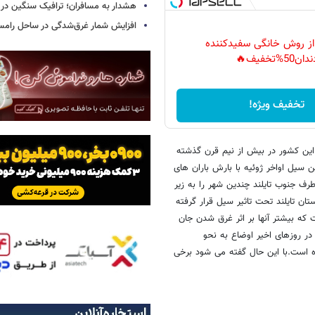
هشدار به مسافران؛ ترافیک سنگین در 
افزایش شمار غرق‌شدگی در ساحل رامس
 از روش خانگی سفیدکننده
دان50%تخفیف🔥
تخفیف ویژه!
ر این کشور در بیش از نیم قرن گذشته
 سیل اواخر ژوئیه با بارش باران های
 جنوب تایلند چندین شهر را به زیر
 و بانکوک، پایتخت این کشور را نیز در بر گرفت. بیش از دو سوم 77 استان تایلند تحت تاثیر سیل قرار گرفته
م کرد آمار تلفات سیل به 602 نفر رسیده است که بیشتر آنها بر اثر غرق شدن جان
داد استان های سیل زده اینک 17 استان است. در روزهای اخیر اوضاع به نحو
ه است.با این حال گفته می شود برخی