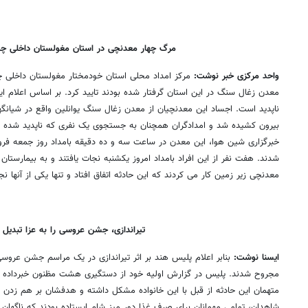
مرگ چهار معدنچی در استان مغولستان داخلی چی
واحد مرکزی خبر نوشت:
مرکز امداد محلی استان خودمختار مغولستان داخلی 
معدن زغال سنگ در این استان گرفتار شده بودند تایید کرد. بر اساس اعلام ا
ناپدید است. اجساد این معدنچیان از معدن زغال سنگ یوانلین واقع در شیانگه
بیرون کشیده شد و امدادگران همچنان به جستجوی یک نفری که ناپدید شده 
خبرگزاری شین هوا، این معدن در ساعت سه و ده دقیقه بامداد روز جمعه فرو
شدند. هفت نفر از این افراد بامداد امروز یکشنبه نجات یافتند و به بیمارستا
معدنچی زیر زمین کار می کردند که این حادثه اتفاق افتاد و تنها یکی از آنها نج
تیراندازی، جشن عروسی را به عزا تبدیل 
ایسنا نوشت:
بنابر اعلام پلیس هند بر اثر تیراندازی در یک مراسم جشن عروسی
مجروح شدند. پلیس در گزارش اولیه خود از دستگیری هشت مظنون خبرداده و ا
متهمان این حادثه از قبل با این خانواده مشکل داشته و هدفشان بر هم زدن ا
شاهدان، تمامی مهمانان برای صرف غذا دور میز شام ایستاده بودند که ناگهان